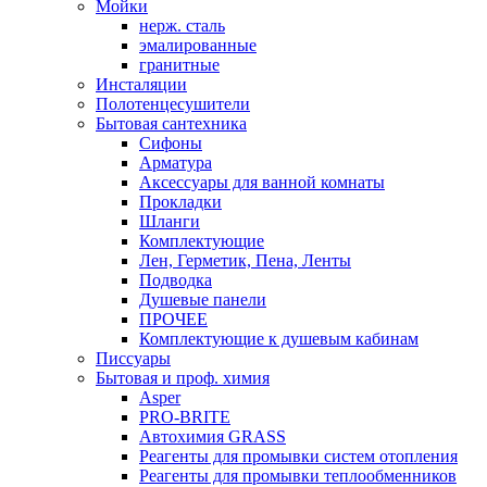
Мойки
нерж. сталь
эмалированные
гранитные
Инсталяции
Полотенцесушители
Бытовая сантехника
Сифоны
Арматура
Аксессуары для ванной комнаты
Прокладки
Шланги
Комплектующие
Лен, Герметик, Пена, Ленты
Подводка
Душевые панели
ПРОЧЕЕ
Комплектующие к душевым кабинам
Писсуары
Бытовая и проф. химия
Asper
PRO-BRITE
Автохимия GRASS
Реагенты для промывки систем отопления
Реагенты для промывки теплообменников