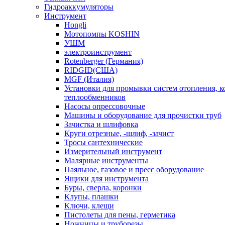
Гидроаккумуляторы
Инструмент
Hongli
Мотопомпы KOSHIN
УШМ
электроинструмент
Rotenberger (Германия)
RIDGID(США)
MGF (Италия)
Установки для промывки систем отопления, к
теплообменников
Насосы опрессовочные
Машины и оборудование для прочистки труб
Зачистка и шлифовка
Круги отрезные, -шлиф, -зачист
Тросы сантехнические
Измерительный инструмент
Малярные инструменты
Паяльное, газовое и пресс оборудование
Ящики для инструмента
Буры, сверла, коронки
Клупы, плашки
Ключи, клещи
Пистолеты для пены, герметика
Ножницы и труборезы