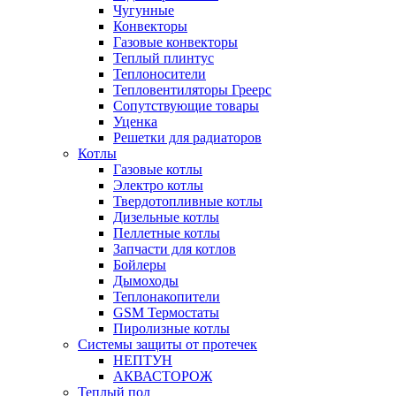
Чугунные
Конвекторы
Газовые конвекторы
Теплый плинтус
Теплоносители
Тепловентиляторы Греерс
Сопутствующие товары
Уценка
Решетки для радиаторов
Котлы
Газовые котлы
Электро котлы
Твердотопливные котлы
Дизельные котлы
Пеллетные котлы
Запчасти для котлов
Бойлеры
Дымоходы
Теплонакопители
GSM Термостаты
Пиролизные котлы
Системы защиты от протечек
НЕПТУН
АКВАСТОРОЖ
Теплый пол