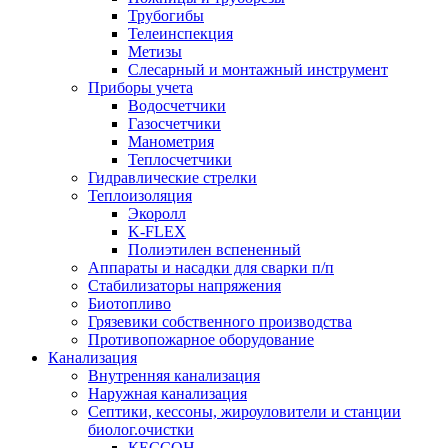
Трубогибы
Телеинспекция
Метизы
Слесарный и монтажный инструмент
Приборы учета
Водосчетчики
Газосчетчики
Манометрия
Теплосчетчики
Гидравлические стрелки
Теплоизоляция
Экоролл
K-FLEX
Полиэтилен вспененный
Аппараты и насадки для сварки п/п
Стабилизаторы напряжения
Биотопливо
Грязевики собственного производства
Противопожарное оборудование
Канализация
Внутренняя канализация
Наружная канализация
Септики, кессоны, жироуловители и станции
биолог.очистки
КЕССОН