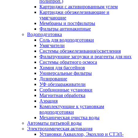
полипроп.)
Картриджи с активированным углем
Картриджи обезжелезивающие и
умягчающие
Мембраны и постфильтры
Фильтры антинакипные
Водоподготовка
Соль для водоподготовки
Умягчители
Системы обезжелезивания/осветления
Фильтрующие загрузки и реагенты для них
Системы обратного осмоса
Химия для бассейнов
Универсальные фильтры
Дозирование
УФ обеззараживатели
Сорбционные установки
Магнитная обработка
Аэрация
Комплектующие к установкам
водоподготовки
Механическая очистка воды
Автоматы питьевой воды
Электрохимическая активация
Установки Аквахлор, Экохлор и СТЭЛ-