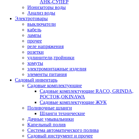
АНК-СУПЕР
Ионизаторы воды
Анализ воды
Электротовары
выключатели
кабель
лампы
прочее
реле напряжения
розетки
удлинители,тройники
хомуты
электромонтажные изделия
элементы питания
Садовый инвентарь
Садовые комплектующие
Садовые комплектующие RACO, GRINDA,
РОСТОК,OKINAWA
Садовые комплектующие ЖУК
Поливочные шланги
Шланги технические
Дачные умывальники
Капельный полив
Система автоматического полива
Садовый инструмент и прочее