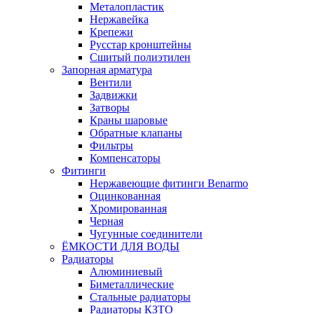
Металопластик
Нержавейка
Крепежи
Русстар кронштейны
Сшитый полиэтилен
Запорная арматура
Вентили
Задвижки
Затворы
Краны шаровые
Обратные клапаны
Фильтры
Компенсаторы
Фитинги
Нержавеющие фитинги Benarmo
Оцинкованная
Хромированная
Черная
Чугунные соединители
ЁМКОСТИ ДЛЯ ВОДЫ
Радиаторы
Алюминиевый
Биметаллические
Стальные радиаторы
Радиаторы КЗТО