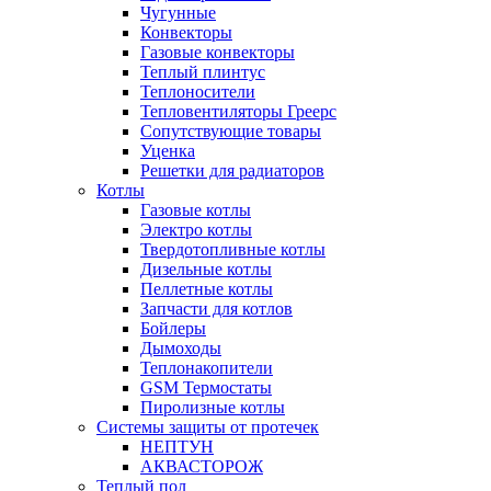
Чугунные
Конвекторы
Газовые конвекторы
Теплый плинтус
Теплоносители
Тепловентиляторы Греерс
Сопутствующие товары
Уценка
Решетки для радиаторов
Котлы
Газовые котлы
Электро котлы
Твердотопливные котлы
Дизельные котлы
Пеллетные котлы
Запчасти для котлов
Бойлеры
Дымоходы
Теплонакопители
GSM Термостаты
Пиролизные котлы
Системы защиты от протечек
НЕПТУН
АКВАСТОРОЖ
Теплый пол