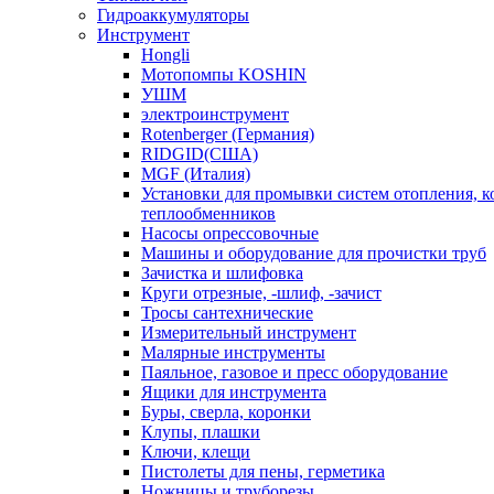
Гидроаккумуляторы
Инструмент
Hongli
Мотопомпы KOSHIN
УШМ
электроинструмент
Rotenberger (Германия)
RIDGID(США)
MGF (Италия)
Установки для промывки систем отопления, к
теплообменников
Насосы опрессовочные
Машины и оборудование для прочистки труб
Зачистка и шлифовка
Круги отрезные, -шлиф, -зачист
Тросы сантехнические
Измерительный инструмент
Малярные инструменты
Паяльное, газовое и пресс оборудование
Ящики для инструмента
Буры, сверла, коронки
Клупы, плашки
Ключи, клещи
Пистолеты для пены, герметика
Ножницы и труборезы