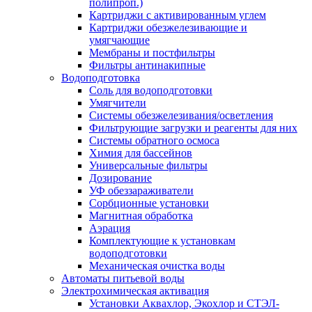
полипроп.)
Картриджи с активированным углем
Картриджи обезжелезивающие и
умягчающие
Мембраны и постфильтры
Фильтры антинакипные
Водоподготовка
Соль для водоподготовки
Умягчители
Системы обезжелезивания/осветления
Фильтрующие загрузки и реагенты для них
Системы обратного осмоса
Химия для бассейнов
Универсальные фильтры
Дозирование
УФ обеззараживатели
Сорбционные установки
Магнитная обработка
Аэрация
Комплектующие к установкам
водоподготовки
Механическая очистка воды
Автоматы питьевой воды
Электрохимическая активация
Установки Аквахлор, Экохлор и СТЭЛ-