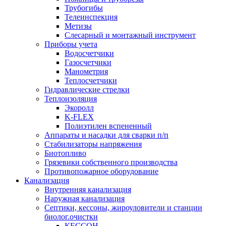
Трубогибы
Телеинспекция
Метизы
Слесарный и монтажный инструмент
Приборы учета
Водосчетчики
Газосчетчики
Манометрия
Теплосчетчики
Гидравлические стрелки
Теплоизоляция
Экоролл
K-FLEX
Полиэтилен вспененный
Аппараты и насадки для сварки п/п
Стабилизаторы напряжения
Биотопливо
Грязевики собственного производства
Противопожарное оборудование
Канализация
Внутренняя канализация
Наружная канализация
Септики, кессоны, жироуловители и станции
биолог.очистки
КЕССОН