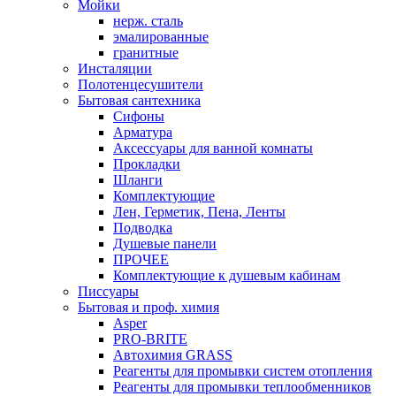
Мойки
нерж. сталь
эмалированные
гранитные
Инсталяции
Полотенцесушители
Бытовая сантехника
Сифоны
Арматура
Аксессуары для ванной комнаты
Прокладки
Шланги
Комплектующие
Лен, Герметик, Пена, Ленты
Подводка
Душевые панели
ПРОЧЕЕ
Комплектующие к душевым кабинам
Писсуары
Бытовая и проф. химия
Asper
PRO-BRITE
Автохимия GRASS
Реагенты для промывки систем отопления
Реагенты для промывки теплообменников