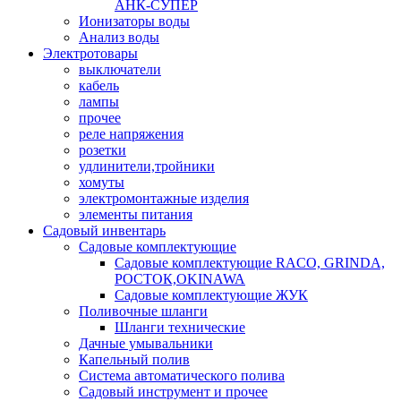
АНК-СУПЕР
Ионизаторы воды
Анализ воды
Электротовары
выключатели
кабель
лампы
прочее
реле напряжения
розетки
удлинители,тройники
хомуты
электромонтажные изделия
элементы питания
Садовый инвентарь
Садовые комплектующие
Садовые комплектующие RACO, GRINDA,
РОСТОК,OKINAWA
Садовые комплектующие ЖУК
Поливочные шланги
Шланги технические
Дачные умывальники
Капельный полив
Система автоматического полива
Садовый инструмент и прочее