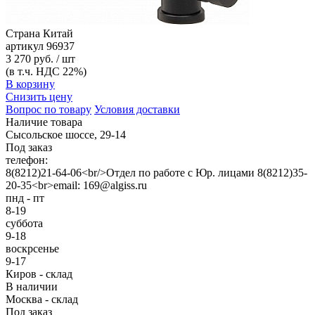
Страна
Китай
артикул
96937
3 270 руб. / шт
(в т.ч. НДС 22%)
В корзину
Снизить цену
Вопрос по товару
Условия доставки
Наличие товара
Сысольское шоссе, 29-14
Под заказ
телефон:
8(8212)21-64-06<br/>Отдел по работе с Юр. лицами 8(8212)35-
20-35<br>email: 169@algiss.ru
пнд - пт
8-19
суббота
9-18
воскрсенье
9-17
Киров - склад
В наличии
Москва - склад
Под заказ