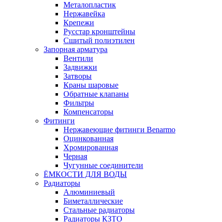
Металопластик
Нержавейка
Крепежи
Русстар кронштейны
Сшитый полиэтилен
Запорная арматура
Вентили
Задвижки
Затворы
Краны шаровые
Обратные клапаны
Фильтры
Компенсаторы
Фитинги
Нержавеющие фитинги Benarmo
Оцинкованная
Хромированная
Черная
Чугунные соединители
ЁМКОСТИ ДЛЯ ВОДЫ
Радиаторы
Алюминиевый
Биметаллические
Стальные радиаторы
Радиаторы КЗТО