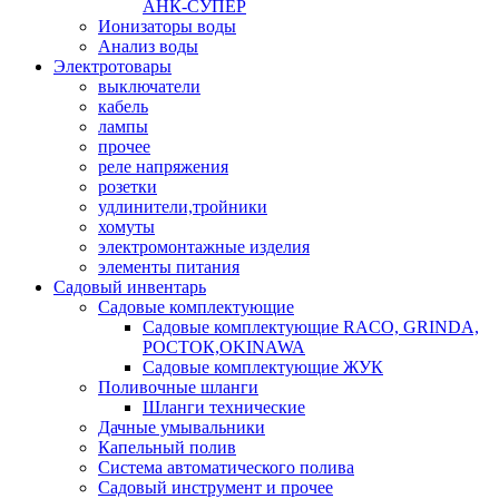
АНК-СУПЕР
Ионизаторы воды
Анализ воды
Электротовары
выключатели
кабель
лампы
прочее
реле напряжения
розетки
удлинители,тройники
хомуты
электромонтажные изделия
элементы питания
Садовый инвентарь
Садовые комплектующие
Садовые комплектующие RACO, GRINDA,
РОСТОК,OKINAWA
Садовые комплектующие ЖУК
Поливочные шланги
Шланги технические
Дачные умывальники
Капельный полив
Система автоматического полива
Садовый инструмент и прочее