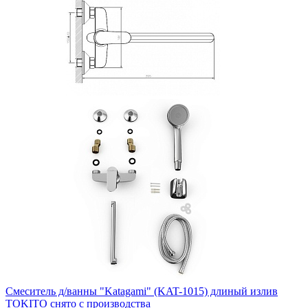
Смеситель д/ванны "Katagami" (KAT-1015) длиный излив
TOKITO снято с производства