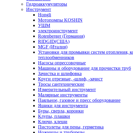
Гидроаккумуляторы
Инструмент
Hongli
Мотопомпы KOSHIN
УШМ
электроинструмент
Rotenberger (Германия)
RIDGID(США)
MGF (Италия)
Установки для промывки систем отопления, к
теплообменников
Насосы опрессовочные
Машины и оборудование для прочистки труб
Зачистка и шлифовка
Круги отрезные, -шлиф, -зачист
Тросы сантехнические
Измерительный инструмент
Малярные инструменты
Паяльное, газовое и пресс оборудование
Ящики для инструмента
Буры, сверла, коронки
Клупы, плашки
Ключи, клещи
Пистолеты для пены, герметика
Ножницы и труборезы