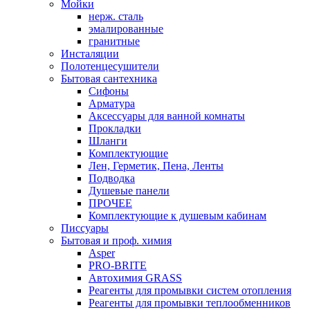
Мойки
нерж. сталь
эмалированные
гранитные
Инсталяции
Полотенцесушители
Бытовая сантехника
Сифоны
Арматура
Аксессуары для ванной комнаты
Прокладки
Шланги
Комплектующие
Лен, Герметик, Пена, Ленты
Подводка
Душевые панели
ПРОЧЕЕ
Комплектующие к душевым кабинам
Писсуары
Бытовая и проф. химия
Asper
PRO-BRITE
Автохимия GRASS
Реагенты для промывки систем отопления
Реагенты для промывки теплообменников