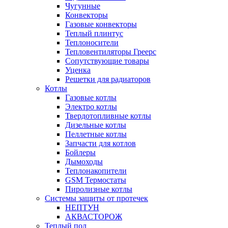
Чугунные
Конвекторы
Газовые конвекторы
Теплый плинтус
Теплоносители
Тепловентиляторы Греерс
Сопутствующие товары
Уценка
Решетки для радиаторов
Котлы
Газовые котлы
Электро котлы
Твердотопливные котлы
Дизельные котлы
Пеллетные котлы
Запчасти для котлов
Бойлеры
Дымоходы
Теплонакопители
GSM Термостаты
Пиролизные котлы
Системы защиты от протечек
НЕПТУН
АКВАСТОРОЖ
Теплый пол