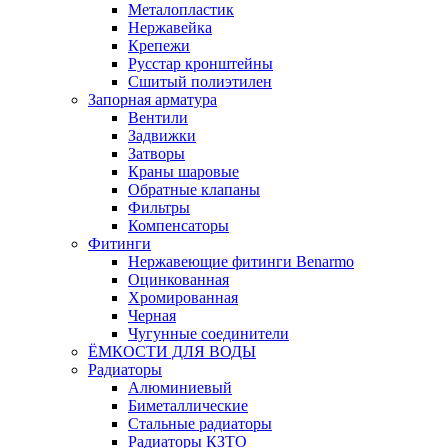
Металопластик
Нержавейка
Крепежи
Русстар кронштейны
Сшитый полиэтилен
Запорная арматура
Вентили
Задвижки
Затворы
Краны шаровые
Обратные клапаны
Фильтры
Компенсаторы
Фитинги
Нержавеющие фитинги Benarmo
Оцинкованная
Хромированная
Черная
Чугунные соединители
ЁМКОСТИ ДЛЯ ВОДЫ
Радиаторы
Алюминиевый
Биметаллические
Стальные радиаторы
Радиаторы КЗТО