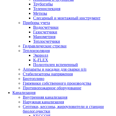
Трубогибы
Телеинспекция
Метизы
Слесарный и монтажный инструмент
Приборы учета
Водосчетчики
Газосчетчики
Манометрия
Теплосчетчики
Гидравлические стрелки
Теплоизоляция
Экоролл
K-FLEX
Полиэтилен вспененный
Аппараты и насадки для сварки п/п
Стабилизаторы напряжения
Биотопливо
Грязевики собственного производства
Противопожарное оборудование
Канализация
Внутренняя канализация
Наружная канализация
Септики, кессоны, жироуловители и станции
биолог.очистки
КЕССОН