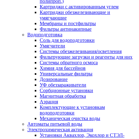
полипроп.)
Картриджи с активированным углем
Картриджи обезжелезивающие и
умягчающие
Мембраны и постфильтры
Фильтры антинакипные
Водоподготовка
Соль для водоподготовки
Умягчители
Системы обезжелезивания/осветления
Фильтрующие загрузки и реагенты для них
Системы обратного осмоса
Химия для бассейнов
Универсальные фильтры
Дозирование
УФ обеззараживатели
Сорбционные установки
Магнитная обработка
Аэрация
Комплектующие к установкам
водоподготовки
Механическая очистка воды
Автоматы питьевой воды
Электрохимическая активация
Установки Аквахлор, Экохлор и СТЭЛ-