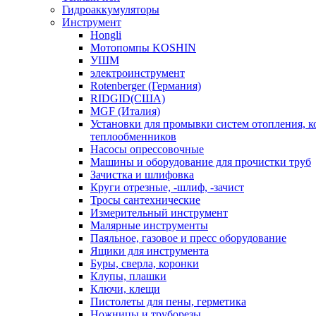
Гидроаккумуляторы
Инструмент
Hongli
Мотопомпы KOSHIN
УШМ
электроинструмент
Rotenberger (Германия)
RIDGID(США)
MGF (Италия)
Установки для промывки систем отопления, к
теплообменников
Насосы опрессовочные
Машины и оборудование для прочистки труб
Зачистка и шлифовка
Круги отрезные, -шлиф, -зачист
Тросы сантехнические
Измерительный инструмент
Малярные инструменты
Паяльное, газовое и пресс оборудование
Ящики для инструмента
Буры, сверла, коронки
Клупы, плашки
Ключи, клещи
Пистолеты для пены, герметика
Ножницы и труборезы