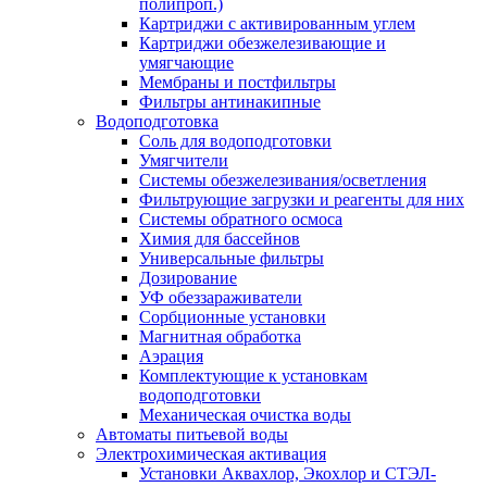
полипроп.)
Картриджи с активированным углем
Картриджи обезжелезивающие и
умягчающие
Мембраны и постфильтры
Фильтры антинакипные
Водоподготовка
Соль для водоподготовки
Умягчители
Системы обезжелезивания/осветления
Фильтрующие загрузки и реагенты для них
Системы обратного осмоса
Химия для бассейнов
Универсальные фильтры
Дозирование
УФ обеззараживатели
Сорбционные установки
Магнитная обработка
Аэрация
Комплектующие к установкам
водоподготовки
Механическая очистка воды
Автоматы питьевой воды
Электрохимическая активация
Установки Аквахлор, Экохлор и СТЭЛ-