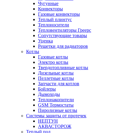
Чугунные
Конвекторы
Газовые конвекторы
Теплый плинтус
Теплоносители
Тепловентиляторы Греерс
Сопутствующие товары
Уценка
Решетки для радиаторов
Котлы
Газовые котлы
Электро котлы
Твердотопливные котлы
Дизельные котлы
Пеллетные котлы
Запчасти для котлов
Бойлеры
Дымоходы
Теплонакопители
GSM Термостаты
Пиролизные котлы
Системы защиты от протечек
НЕПТУН
АКВАСТОРОЖ
Теплый пол