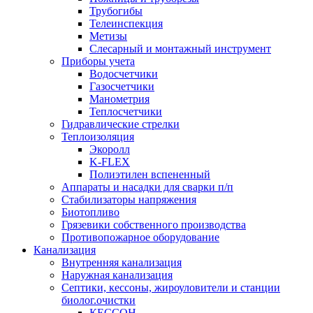
Трубогибы
Телеинспекция
Метизы
Слесарный и монтажный инструмент
Приборы учета
Водосчетчики
Газосчетчики
Манометрия
Теплосчетчики
Гидравлические стрелки
Теплоизоляция
Экоролл
K-FLEX
Полиэтилен вспененный
Аппараты и насадки для сварки п/п
Стабилизаторы напряжения
Биотопливо
Грязевики собственного производства
Противопожарное оборудование
Канализация
Внутренняя канализация
Наружная канализация
Септики, кессоны, жироуловители и станции
биолог.очистки
КЕССОН