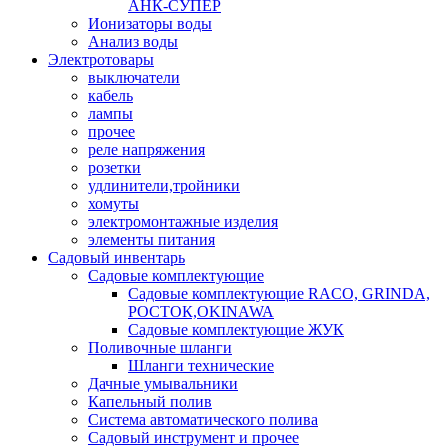
АНК-СУПЕР
Ионизаторы воды
Анализ воды
Электротовары
выключатели
кабель
лампы
прочее
реле напряжения
розетки
удлинители,тройники
хомуты
электромонтажные изделия
элементы питания
Садовый инвентарь
Садовые комплектующие
Садовые комплектующие RACO, GRINDA,
РОСТОК,OKINAWA
Садовые комплектующие ЖУК
Поливочные шланги
Шланги технические
Дачные умывальники
Капельный полив
Система автоматического полива
Садовый инструмент и прочее