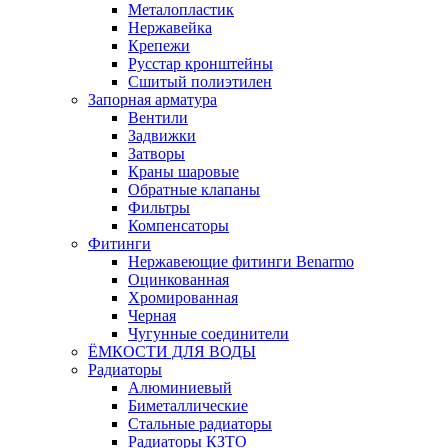
Металопластик
Нержавейка
Крепежи
Русстар кронштейны
Сшитый полиэтилен
Запорная арматура
Вентили
Задвижки
Затворы
Краны шаровые
Обратные клапаны
Фильтры
Компенсаторы
Фитинги
Нержавеющие фитинги Benarmo
Оцинкованная
Хромированная
Черная
Чугунные соединители
ЁМКОСТИ ДЛЯ ВОДЫ
Радиаторы
Алюминиевый
Биметаллические
Стальные радиаторы
Радиаторы КЗТО