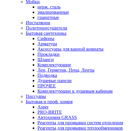
Мойки
нерж. сталь
эмалированные
гранитные
Инсталяции
Полотенцесушители
Бытовая сантехника
Сифоны
Арматура
Аксессуары для ванной комнаты
Прокладки
Шланги
Комплектующие
Лен, Герметик, Пена, Ленты
Подводка
Душевые панели
ПРОЧЕЕ
Комплектующие к душевым кабинам
Писсуары
Бытовая и проф. химия
Asper
PRO-BRITE
Автохимия GRASS
Реагенты для промывки систем отопления
Реагенты для промывки теплообменников