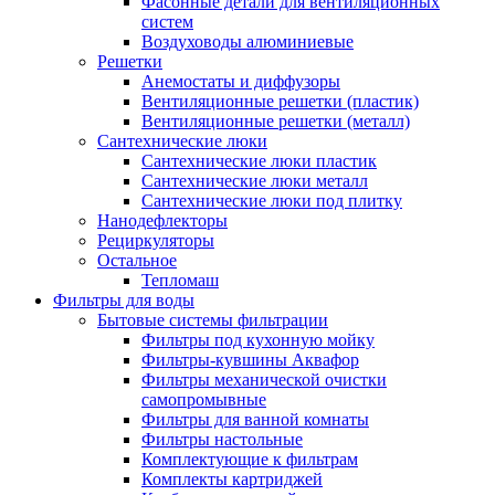
Фасонные детали для вентиляционных
систем
Воздуховоды алюминиевые
Решетки
Анемостаты и диффузоры
Вентиляционные решетки (пластик)
Вентиляционные решетки (металл)
Сантехнические люки
Сантехнические люки пластик
Сантехнические люки металл
Сантехнические люки под плитку
Нанодефлекторы
Рециркуляторы
Остальное
Тепломаш
Фильтры для воды
Бытовые системы фильтрации
Фильтры под кухонную мойку
Фильтры-кувшины Аквафор
Фильтры механической очистки
самопромывные
Фильтры для ванной комнаты
Фильтры настольные
Комплектующие к фильтрам
Комплекты картриджей