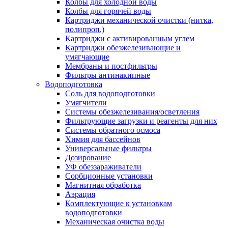
Колбы для холодной воды
Колбы для горячей воды
Картриджи механической очистки (нитка,
полипроп.)
Картриджи с активированным углем
Картриджи обезжелезивающие и
умягчающие
Мембраны и постфильтры
Фильтры антинакипные
Водоподготовка
Соль для водоподготовки
Умягчители
Системы обезжелезивания/осветления
Фильтрующие загрузки и реагенты для них
Системы обратного осмоса
Химия для бассейнов
Универсальные фильтры
Дозирование
УФ обеззараживатели
Сорбционные установки
Магнитная обработка
Аэрация
Комплектующие к установкам
водоподготовки
Механическая очистка воды