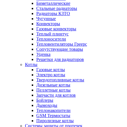
Биметаллические
Стальные радиаторы
Радиаторы КЗТО
Чугунные
Конвекторы
Газовые конвекторы
Теплый плинтус
Теплоносители
Тепловентиляторы Греерс
Сопутствующие товары
Уценка
Решетки для радиаторов
Котлы
Газовые котлы
Электро котлы
Твердотопливные котлы
Дизельные котлы
Пеллетные котлы
Запчасти для котлов
Бойлеры
Дымоходы
Теплонакопители
GSM Термостаты
Пиролизные котлы
Системы защиты от протечек