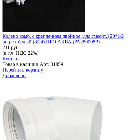
Колено комб. с креплением двойное (для смесит.) 20*1/2
вн.рез. белый (8/24) ПРО АКВА (РА280008Р)
211 руб.
(в т.ч. НДС 22%)
Купить
Товар в наличии
Арт: 31859
Перейти в корзину
Добавлено