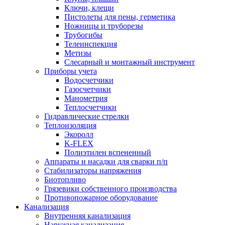
Ключи, клещи
Пистолеты для пены, герметика
Ножницы и труборезы
Трубогибы
Телеинспекция
Метизы
Слесарный и монтажный инструмент
Приборы учета
Водосчетчики
Газосчетчики
Манометрия
Теплосчетчики
Гидравлические стрелки
Теплоизоляция
Экоролл
K-FLEX
Полиэтилен вспененный
Аппараты и насадки для сварки п/п
Стабилизаторы напряжения
Биотопливо
Грязевики собственного производства
Противопожарное оборудование
Канализация
Внутренняя канализация
Наружная канализация