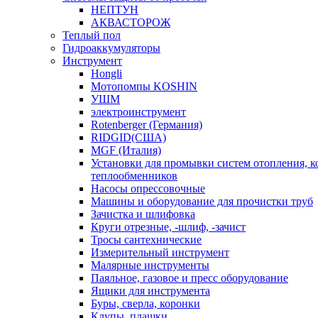
НЕПТУН
АКВАСТОРОЖ
Теплый пол
Гидроаккумуляторы
Инструмент
Hongli
Мотопомпы KOSHIN
УШМ
электроинструмент
Rotenberger (Германия)
RIDGID(США)
MGF (Италия)
Установки для промывки систем отопления, к
теплообменников
Насосы опрессовочные
Машины и оборудование для прочистки труб
Зачистка и шлифовка
Круги отрезные, -шлиф, -зачист
Тросы сантехнические
Измерительный инструмент
Малярные инструменты
Паяльное, газовое и пресс оборудование
Ящики для инструмента
Буры, сверла, коронки
Клупы, плашки