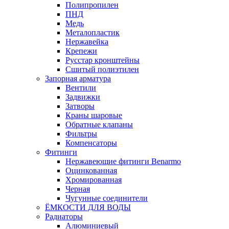
Полипропилен
ПНД
Медь
Металопластик
Нержавейка
Крепежи
Русстар кронштейны
Сшитый полиэтилен
Запорная арматура
Вентили
Задвижки
Затворы
Краны шаровые
Обратные клапаны
Фильтры
Компенсаторы
Фитинги
Нержавеющие фитинги Benarmo
Оцинкованная
Хромированная
Черная
Чугунные соединители
ЁМКОСТИ ДЛЯ ВОДЫ
Радиаторы
Алюминиевый