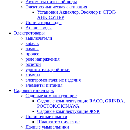
Автоматы питьевой воды
Электрохимическая активация
Установки Аквахлор, Экохлор и СТЭЛ-
АНК-СУПЕР
Ионизаторы воды
Анализ воды
Электротовары
выключатели
кабель
лампы
прочее
реле напряжения
розетки
удлинители,тройники
хомуты
электромонтажные изделия
элементы питания
Садовый инвентарь
Садовые комплектующие
Садовые комплектующие RACO, GRINDA,
РОСТОК,OKINAWA
Садовые комплектующие ЖУК
Поливочные шланги
Шланги технические
Дачные умывальники