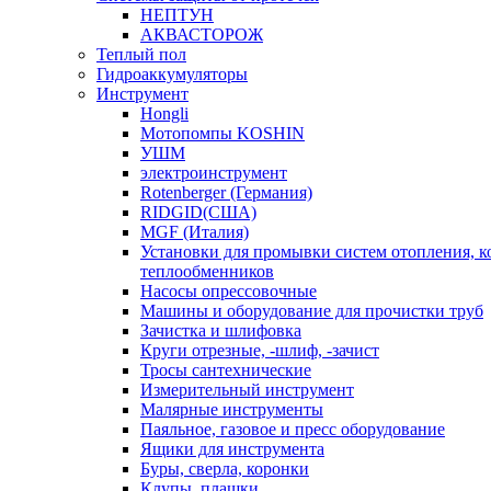
НЕПТУН
АКВАСТОРОЖ
Теплый пол
Гидроаккумуляторы
Инструмент
Hongli
Мотопомпы KOSHIN
УШМ
электроинструмент
Rotenberger (Германия)
RIDGID(США)
MGF (Италия)
Установки для промывки систем отопления, к
теплообменников
Насосы опрессовочные
Машины и оборудование для прочистки труб
Зачистка и шлифовка
Круги отрезные, -шлиф, -зачист
Тросы сантехнические
Измерительный инструмент
Малярные инструменты
Паяльное, газовое и пресс оборудование
Ящики для инструмента
Буры, сверла, коронки
Клупы, плашки