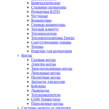
Биметаллические
Стальные радиаторы
Радиаторы КЗТО
Чугунные
Конвекторы
Газовые конвекторы
Теплый плинтус
Теплоносители
Тепловентиляторы Греерс
Сопутствующие товары
Уценка
Решетки для радиаторов
Котлы
Газовые котлы
Электро котлы
Твердотопливные котлы
Дизельные котлы
Пеллетные котлы
Запчасти для котлов
Бойлеры
Дымоходы
Теплонакопители
GSM Термостаты
Пиролизные котлы
Системы защиты от протечек