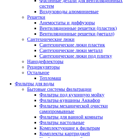
Фасонные детали для вентиляционных
систем
Воздуховоды алюминиевые
Решетки
Анемостаты и диффузоры
Вентиляционные решетки (пластик)
Вентиляционные решетки (металл)
Сантехнические люки
Сантехнические люки пластик
Сантехнические люки металл
Сантехнические люки под плитку
Нанодефлекторы
Рециркуляторы
Остальное
Тепломаш
Фильтры для воды
Бытовые системы фильтрации
Фильтры под кухонную мойку
Фильтры-кувшины Аквафор
Фильтры механической очистки
самопромывные
Фильтры для ванной комнаты
Фильтры настольные
Комплектующие к фильтрам
Комплекты картриджей