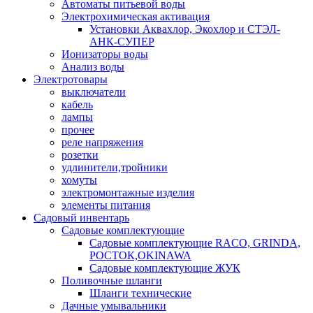
Автоматы питьевой воды
Электрохимическая активация
Установки Аквахлор, Экохлор и СТЭЛ-
АНК-СУПЕР
Ионизаторы воды
Анализ воды
Электротовары
выключатели
кабель
лампы
прочее
реле напряжения
розетки
удлинители,тройники
хомуты
электромонтажные изделия
элементы питания
Садовый инвентарь
Садовые комплектующие
Садовые комплектующие RACO, GRINDA,
РОСТОК,OKINAWA
Садовые комплектующие ЖУК
Поливочные шланги
Шланги технические
Дачные умывальники