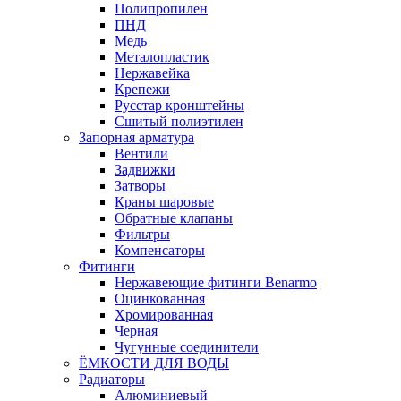
Полипропилен
ПНД
Медь
Металопластик
Нержавейка
Крепежи
Русстар кронштейны
Сшитый полиэтилен
Запорная арматура
Вентили
Задвижки
Затворы
Краны шаровые
Обратные клапаны
Фильтры
Компенсаторы
Фитинги
Нержавеющие фитинги Benarmo
Оцинкованная
Хромированная
Черная
Чугунные соединители
ЁМКОСТИ ДЛЯ ВОДЫ
Радиаторы
Алюминиевый