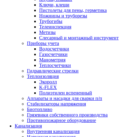
Ключи, клещи
Пистолеты для пены, герметика
Ножницы и труборезы
Трубогибы
Телеинспекция
Метизы
Слесарный и монтажный инструмент
Приборы учета
Водосчетчики
Газосчетчики
Манометрия
Теплосчетчики
Гидравлические стрелки
Теплоизоляция
Экоролл
K-FLEX
Полиэтилен вспененный
Аппараты и насадки для сварки п/п
Стабилизаторы напряжения
Биотопливо
Грязевики собственного производства
Противопожарное оборудование
Канализация
Внутренняя канализация
Наружная канализация