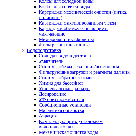
Колбы для холодной воды
Колбы для горячей воды
Картриджи механической очистки (нитка,
полипроп.)
Картриджи с активированным углем
Картриджи обезжелезивающие и
умягчающие
Мембраны и постфильтры
Фильтры антинакипные
Водоподготовка
Соль для водоподготовки
Умягчители
Системы обезжелезивания/осветления
Фильтрующие загрузки и реагенты для них
Системы обратного осмоса
Химия для бассейнов
Универсальные фильтры
Дозирование
УФ обеззараживатели
Сорбционные установки
Магнитная обработка
Аэрация
Комплектующие к установкам
водоподготовки
Механическая очистка воды