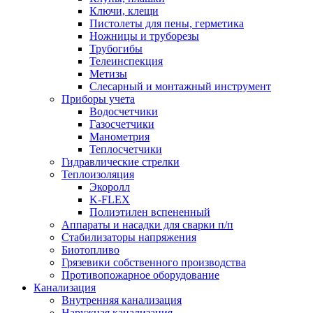
Ключи, клещи
Пистолеты для пены, герметика
Ножницы и труборезы
Трубогибы
Телеинспекция
Метизы
Слесарный и монтажный инструмент
Приборы учета
Водосчетчики
Газосчетчики
Манометрия
Теплосчетчики
Гидравлические стрелки
Теплоизоляция
Экоролл
K-FLEX
Полиэтилен вспененный
Аппараты и насадки для сварки п/п
Стабилизаторы напряжения
Биотопливо
Грязевики собственного производства
Противопожарное оборудование
Канализация
Внутренняя канализация
Наружная канализация