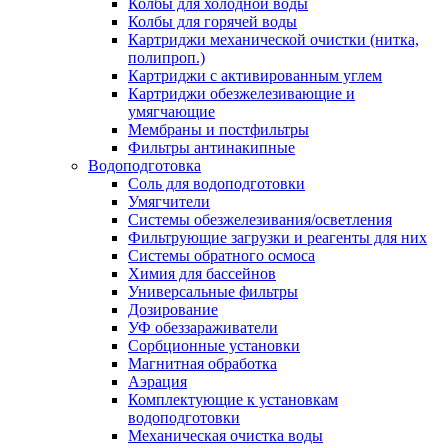
Колбы для холодной воды
Колбы для горячей воды
Картриджи механической очистки (нитка,
полипроп.)
Картриджи с активированным углем
Картриджи обезжелезивающие и
умягчающие
Мембраны и постфильтры
Фильтры антинакипные
Водоподготовка
Соль для водоподготовки
Умягчители
Системы обезжелезивания/осветления
Фильтрующие загрузки и реагенты для них
Системы обратного осмоса
Химия для бассейнов
Универсальные фильтры
Дозирование
УФ обеззараживатели
Сорбционные установки
Магнитная обработка
Аэрация
Комплектующие к установкам
водоподготовки
Механическая очистка воды