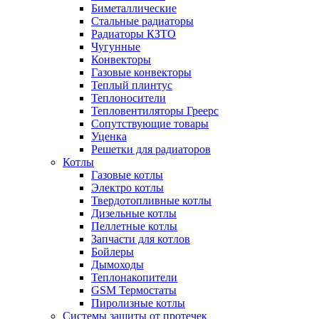
Биметаллические
Стальные радиаторы
Радиаторы КЗТО
Чугунные
Конвекторы
Газовые конвекторы
Теплый плинтус
Теплоносители
Тепловентиляторы Греерс
Сопутствующие товары
Уценка
Решетки для радиаторов
Котлы
Газовые котлы
Электро котлы
Твердотопливные котлы
Дизельные котлы
Пеллетные котлы
Запчасти для котлов
Бойлеры
Дымоходы
Теплонакопители
GSM Термостаты
Пиролизные котлы
Системы защиты от протечек