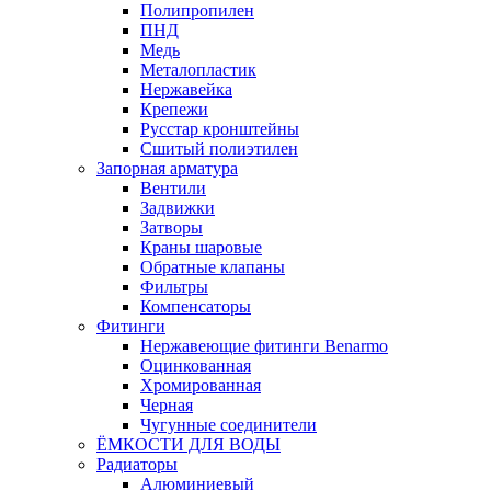
Полипропилен
ПНД
Медь
Металопластик
Нержавейка
Крепежи
Русстар кронштейны
Сшитый полиэтилен
Запорная арматура
Вентили
Задвижки
Затворы
Краны шаровые
Обратные клапаны
Фильтры
Компенсаторы
Фитинги
Нержавеющие фитинги Benarmo
Оцинкованная
Хромированная
Черная
Чугунные соединители
ЁМКОСТИ ДЛЯ ВОДЫ
Радиаторы
Алюминиевый