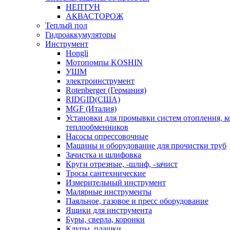
НЕПТУН
АКВАСТОРОЖ
Теплый пол
Гидроаккумуляторы
Инструмент
Hongli
Мотопомпы KOSHIN
УШМ
электроинструмент
Rotenberger (Германия)
RIDGID(США)
MGF (Италия)
Установки для промывки систем отопления, к
теплообменников
Насосы опрессовочные
Машины и оборудование для прочистки труб
Зачистка и шлифовка
Круги отрезные, -шлиф, -зачист
Тросы сантехнические
Измерительный инструмент
Малярные инструменты
Паяльное, газовое и пресс оборудование
Ящики для инструмента
Буры, сверла, коронки
Клупы, плашки