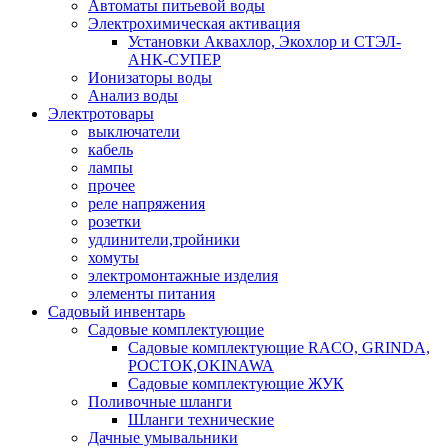
Автоматы питьевой воды
Электрохимическая активация
Установки Аквахлор, Экохлор и СТЭЛ-
АНК-СУПЕР
Ионизаторы воды
Анализ воды
Электротовары
выключатели
кабель
лампы
прочее
реле напряжения
розетки
удлинители,тройники
хомуты
электромонтажные изделия
элементы питания
Садовый инвентарь
Садовые комплектующие
Садовые комплектующие RACO, GRINDA,
РОСТОК,OKINAWA
Садовые комплектующие ЖУК
Поливочные шланги
Шланги технические
Дачные умывальники