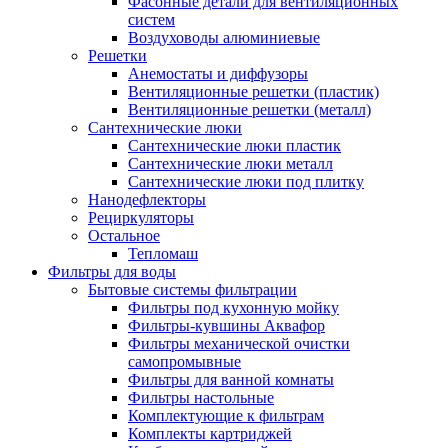
Фасонные детали для вентиляционных
систем
Воздуховоды алюминиевые
Решетки
Анемостаты и диффузоры
Вентиляционные решетки (пластик)
Вентиляционные решетки (металл)
Сантехнические люки
Сантехнические люки пластик
Сантехнические люки металл
Сантехнические люки под плитку
Нанодефлекторы
Рециркуляторы
Остальное
Тепломаш
Фильтры для воды
Бытовые системы фильтрации
Фильтры под кухонную мойку
Фильтры-кувшины Аквафор
Фильтры механической очистки
самопромывные
Фильтры для ванной комнаты
Фильтры настольные
Комплектующие к фильтрам
Комплекты картриджей