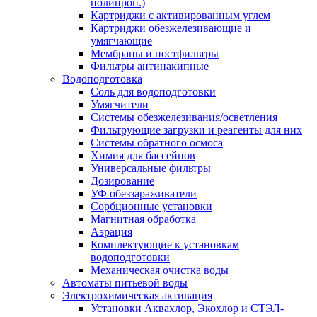
полипроп.)
Картриджи с активированным углем
Картриджи обезжелезивающие и
умягчающие
Мембраны и постфильтры
Фильтры антинакипные
Водоподготовка
Соль для водоподготовки
Умягчители
Системы обезжелезивания/осветления
Фильтрующие загрузки и реагенты для них
Системы обратного осмоса
Химия для бассейнов
Универсальные фильтры
Дозирование
УФ обеззараживатели
Сорбционные установки
Магнитная обработка
Аэрация
Комплектующие к установкам
водоподготовки
Механическая очистка воды
Автоматы питьевой воды
Электрохимическая активация
Установки Аквахлор, Экохлор и СТЭЛ-