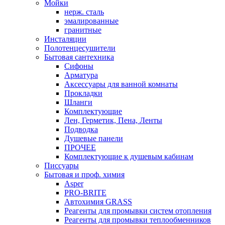
Мойки
нерж. сталь
эмалированные
гранитные
Инсталяции
Полотенцесушители
Бытовая сантехника
Сифоны
Арматура
Аксессуары для ванной комнаты
Прокладки
Шланги
Комплектующие
Лен, Герметик, Пена, Ленты
Подводка
Душевые панели
ПРОЧЕЕ
Комплектующие к душевым кабинам
Писсуары
Бытовая и проф. химия
Asper
PRO-BRITE
Автохимия GRASS
Реагенты для промывки систем отопления
Реагенты для промывки теплообменников