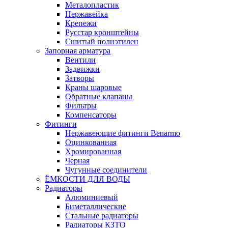
Металопластик
Нержавейка
Крепежи
Русстар кронштейны
Сшитый полиэтилен
Запорная арматура
Вентили
Задвижки
Затворы
Краны шаровые
Обратные клапаны
Фильтры
Компенсаторы
Фитинги
Нержавеющие фитинги Benarmo
Оцинкованная
Хромированная
Черная
Чугунные соединители
ЁМКОСТИ ДЛЯ ВОДЫ
Радиаторы
Алюминиевый
Биметаллические
Стальные радиаторы
Радиаторы КЗТО