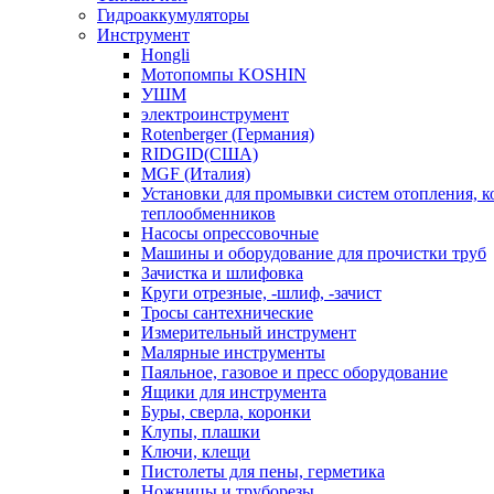
Гидроаккумуляторы
Инструмент
Hongli
Мотопомпы KOSHIN
УШМ
электроинструмент
Rotenberger (Германия)
RIDGID(США)
MGF (Италия)
Установки для промывки систем отопления, к
теплообменников
Насосы опрессовочные
Машины и оборудование для прочистки труб
Зачистка и шлифовка
Круги отрезные, -шлиф, -зачист
Тросы сантехнические
Измерительный инструмент
Малярные инструменты
Паяльное, газовое и пресс оборудование
Ящики для инструмента
Буры, сверла, коронки
Клупы, плашки
Ключи, клещи
Пистолеты для пены, герметика
Ножницы и труборезы