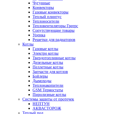
Чугунные
Конвекторы
Газовые конвекторы
Теплый плинтус
Теплоносители
Тепловентиляторы Греерс
Сопутствующие товары
Уценка
Решетки для радиаторов
Котлы
Газовые котлы
Электро котлы
Твердотопливные котлы
Дизельные котлы
Пеллетные котлы
Запчасти для котлов
Бойлеры
Дымоходы
Теплонакопители
GSM Термостаты
Пиролизные котлы
Системы защиты от протечек
НЕПТУН
АКВАСТОРОЖ
Теплый пол