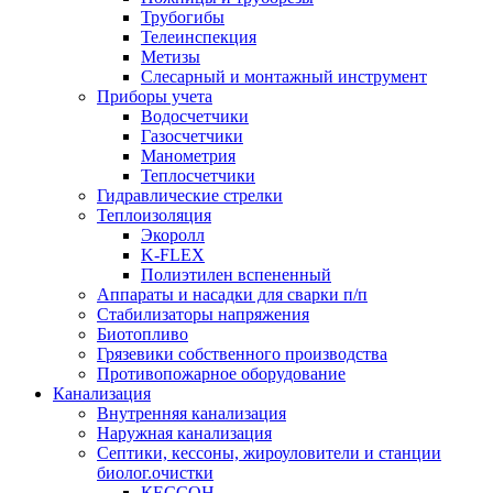
Трубогибы
Телеинспекция
Метизы
Слесарный и монтажный инструмент
Приборы учета
Водосчетчики
Газосчетчики
Манометрия
Теплосчетчики
Гидравлические стрелки
Теплоизоляция
Экоролл
K-FLEX
Полиэтилен вспененный
Аппараты и насадки для сварки п/п
Стабилизаторы напряжения
Биотопливо
Грязевики собственного производства
Противопожарное оборудование
Канализация
Внутренняя канализация
Наружная канализация
Септики, кессоны, жироуловители и станции
биолог.очистки
КЕССОН