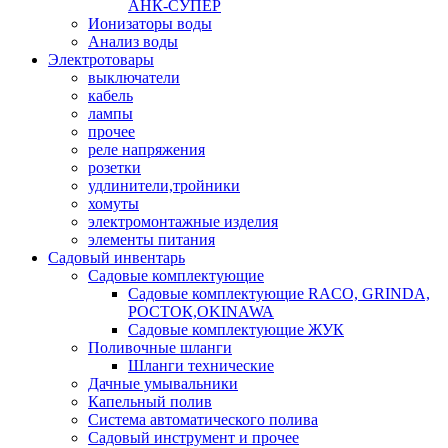
АНК-СУПЕР
Ионизаторы воды
Анализ воды
Электротовары
выключатели
кабель
лампы
прочее
реле напряжения
розетки
удлинители,тройники
хомуты
электромонтажные изделия
элементы питания
Садовый инвентарь
Садовые комплектующие
Садовые комплектующие RACO, GRINDA,
РОСТОК,OKINAWA
Садовые комплектующие ЖУК
Поливочные шланги
Шланги технические
Дачные умывальники
Капельный полив
Система автоматического полива
Садовый инструмент и прочее