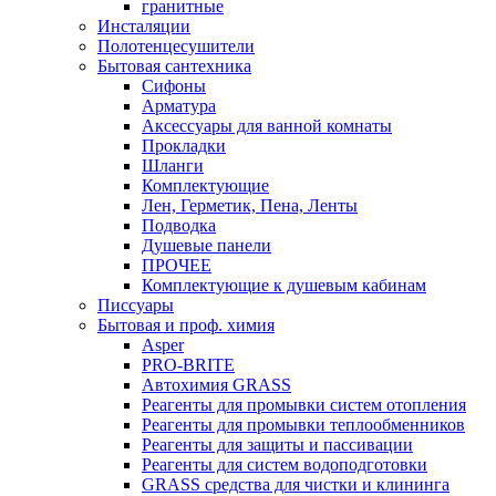
гранитные
Инсталяции
Полотенцесушители
Бытовая сантехника
Сифоны
Арматура
Аксессуары для ванной комнаты
Прокладки
Шланги
Комплектующие
Лен, Герметик, Пена, Ленты
Подводка
Душевые панели
ПРОЧЕЕ
Комплектующие к душевым кабинам
Писсуары
Бытовая и проф. химия
Asper
PRO-BRITE
Автохимия GRASS
Реагенты для промывки систем отопления
Реагенты для промывки теплообменников
Реагенты для защиты и пассивации
Реагенты для систем водоподготовки
GRASS средства для чистки и клининга