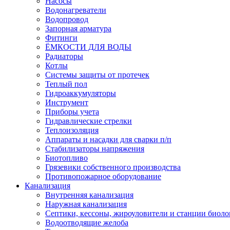
Насосы
Водонагреватели
Водопровод
Запорная арматура
Фитинги
ЁМКОСТИ ДЛЯ ВОДЫ
Радиаторы
Котлы
Системы защиты от протечек
Теплый пол
Гидроаккумуляторы
Инструмент
Приборы учета
Гидравлические стрелки
Теплоизоляция
Аппараты и насадки для сварки п/п
Стабилизаторы напряжения
Биотопливо
Грязевики собственного производства
Противопожарное оборудование
Канализация
Внутренняя канализация
Наружная канализация
Септики, кессоны, жироуловители и станции биоло
Водоотводящие желоба