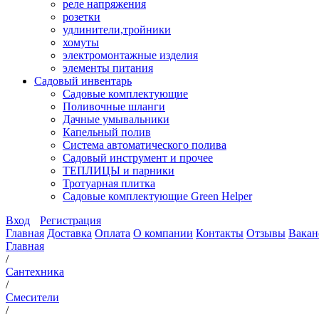
реле напряжения
розетки
удлинители,тройники
хомуты
электромонтажные изделия
элементы питания
Садовый инвентарь
Садовые комплектующие
Поливочные шланги
Дачные умывальники
Капельный полив
Система автоматического полива
Садовый инструмент и прочее
ТЕПЛИЦЫ и парники
Тротуарная плитка
Садовые комплектующие Green Helper
Вход
Регистрация
Главная
Доставка
Оплата
О компании
Контакты
Отзывы
Вакан
Главная
/
Сантехника
/
Смесители
/