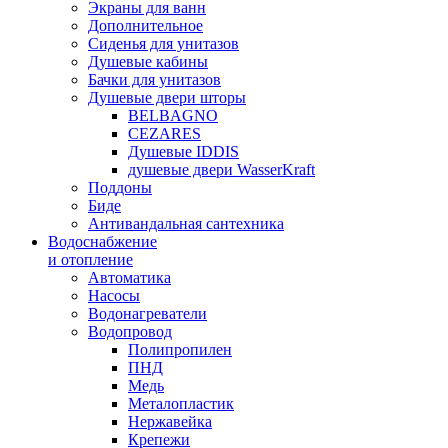
Экраны для ванн
Дополнительное
Сиденья для унитазов
Душевые кабины
Бачки для унитазов
Душевые двери шторы
BELBAGNO
CEZARES
Душевые IDDIS
душевые двери WasserKraft
Поддоны
Биде
Антивандальная сантехника
Водоснабжение
и отопление
Автоматика
Насосы
Водонагреватели
Водопровод
Полипропилен
ПНД
Медь
Металопластик
Нержавейка
Крепежи