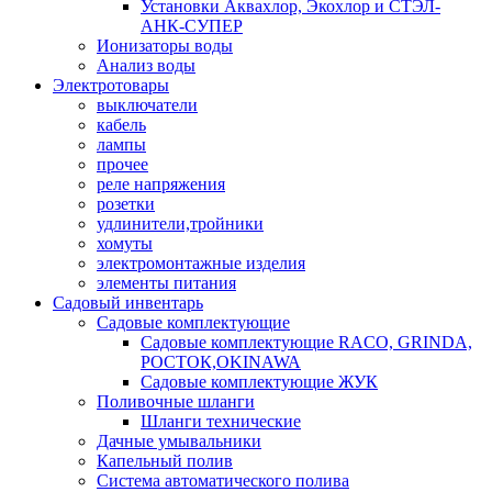
Установки Аквахлор, Экохлор и СТЭЛ-
АНК-СУПЕР
Ионизаторы воды
Анализ воды
Электротовары
выключатели
кабель
лампы
прочее
реле напряжения
розетки
удлинители,тройники
хомуты
электромонтажные изделия
элементы питания
Садовый инвентарь
Садовые комплектующие
Садовые комплектующие RACO, GRINDA,
РОСТОК,OKINAWA
Садовые комплектующие ЖУК
Поливочные шланги
Шланги технические
Дачные умывальники
Капельный полив
Система автоматического полива