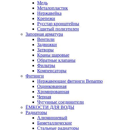
Медь
Металопластик
Нержавейка
Крепежи
Русстар кронштейны
Сшитый полиэтилен
Запорная арматура
Вентили
Задвижки
Затворы
Краны шаровые
Обратные клапаны
Фильтры
Компенсаторы
Фитинги
Нержавеющие фитинги Benarmo
Оцинкованная
Хромированная
Черная
Чугунные соединители
ЁМКОСТИ ДЛЯ ВОДЫ
Радиаторы
Алюминиевый
Биметаллические
Стальные радиаторы