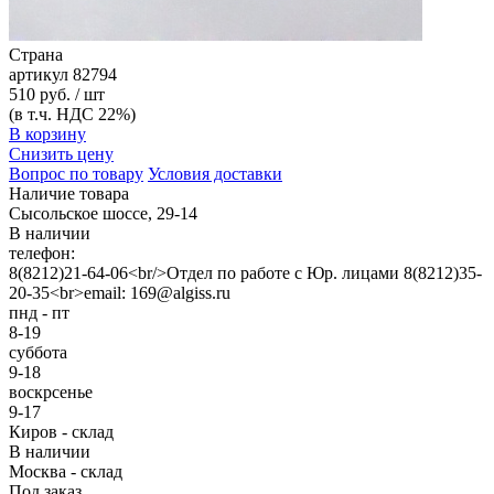
Страна
артикул
82794
510 руб. / шт
(в т.ч. НДС 22%)
В корзину
Снизить цену
Вопрос по товару
Условия доставки
Наличие товара
Сысольское шоссе, 29-14
В наличии
телефон:
8(8212)21-64-06<br/>Отдел по работе с Юр. лицами 8(8212)35-
20-35<br>email: 169@algiss.ru
пнд - пт
8-19
суббота
9-18
воскрсенье
9-17
Киров - склад
В наличии
Москва - склад
Под заказ