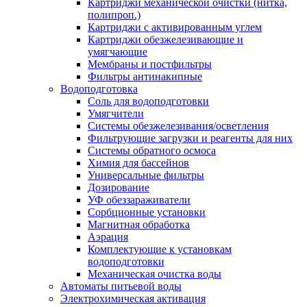
Картриджи механической очистки (нитка,
полипроп.)
Картриджи с активированным углем
Картриджи обезжелезивающие и
умягчающие
Мембраны и постфильтры
Фильтры антинакипные
Водоподготовка
Соль для водоподготовки
Умягчители
Системы обезжелезивания/осветления
Фильтрующие загрузки и реагенты для них
Системы обратного осмоса
Химия для бассейнов
Универсальные фильтры
Дозирование
УФ обеззараживатели
Сорбционные установки
Магнитная обработка
Аэрация
Комплектующие к установкам
водоподготовки
Механическая очистка воды
Автоматы питьевой воды
Электрохимическая активация