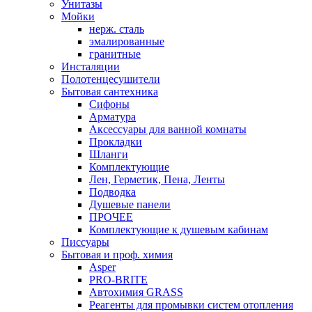
Унитазы
Мойки
нерж. сталь
эмалированные
гранитные
Инсталяции
Полотенцесушители
Бытовая сантехника
Сифоны
Арматура
Аксессуары для ванной комнаты
Прокладки
Шланги
Комплектующие
Лен, Герметик, Пена, Ленты
Подводка
Душевые панели
ПРОЧЕЕ
Комплектующие к душевым кабинам
Писсуары
Бытовая и проф. химия
Asper
PRO-BRITE
Автохимия GRASS
Реагенты для промывки систем отопления