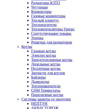
Радиаторы КЗТО
Чугунные
Конвекторы
Газовые конвекторы
Теплый плинтус
Теплоносители
Тепловентиляторы Греерс
Сопутствующие товары
Уценка
Решетки для радиаторов
Котлы
Газовые котлы
Электро котлы
Твердотопливные котлы
Дизельные котлы
Пеллетные котлы
Запчасти для котлов
Бойлеры
Дымоходы
Теплонакопители
GSM Термостаты
Пиролизные котлы
Системы защиты от протечек
НЕПТУН
АКВАСТОРОЖ