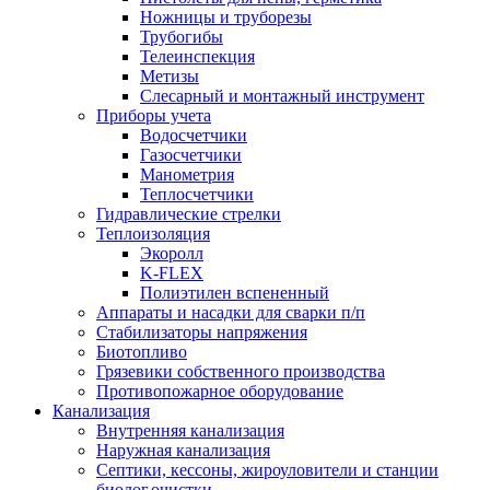
Ножницы и труборезы
Трубогибы
Телеинспекция
Метизы
Слесарный и монтажный инструмент
Приборы учета
Водосчетчики
Газосчетчики
Манометрия
Теплосчетчики
Гидравлические стрелки
Теплоизоляция
Экоролл
K-FLEX
Полиэтилен вспененный
Аппараты и насадки для сварки п/п
Стабилизаторы напряжения
Биотопливо
Грязевики собственного производства
Противопожарное оборудование
Канализация
Внутренняя канализация
Наружная канализация
Септики, кессоны, жироуловители и станции
биолог.очистки