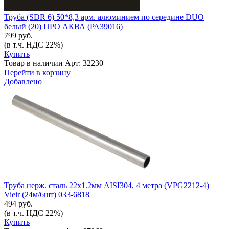
Труба (SDR 6) 50*8,3 арм. алюминием по середине DUO
белый (20) ПРО АКВА (РА39016)
799 руб.
(в т.ч. НДС 22%)
Купить
Товар в наличии
Арт: 32230
Перейти в корзину
Добавлено
Труба нерж. сталь 22х1.2мм AISI304, 4 метра (VPG2212-4)
Vieir (24м/6шт) 033-6818
494 руб.
(в т.ч. НДС 22%)
Купить