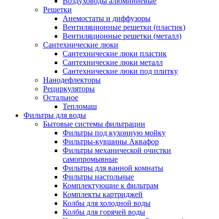
Воздуховоды алюминиевые
Решетки
Анемостаты и диффузоры
Вентиляционные решетки (пластик)
Вентиляционные решетки (металл)
Сантехнические люки
Сантехнические люки пластик
Сантехнические люки металл
Сантехнические люки под плитку
Нанодефлекторы
Рециркуляторы
Остальное
Тепломаш
Фильтры для воды
Бытовые системы фильтрации
Фильтры под кухонную мойку
Фильтры-кувшины Аквафор
Фильтры механической очистки
самопромывные
Фильтры для ванной комнаты
Фильтры настольные
Комплектующие к фильтрам
Комплекты картриджей
Колбы для холодной воды
Колбы для горячей воды