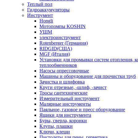
Теплый пол
Гидроаккумуляторы
Инструмент
Hongli
Мотопомпы KOSHIN
УШМ
электроинструмент
Rotenberger (Германия)
RIDGID(США)
MGF (Италия)
Установки для промывки систем отопления, к
теплообменников
Насосы опрессовочные
Машины и оборудование для прочистки труб
Зачистка и шлифовка
Круги отрезные, -шлиф, -зачист
Тросы сантехнические
Измерительный инструмент
Малярные инструменты
Паяльное, газовое и пресс оборудование
Ящики для инструмента
Буры, сверла, коронки
Клупы, плашки
Ключи, клещи
Пистолеты для пены, герметика