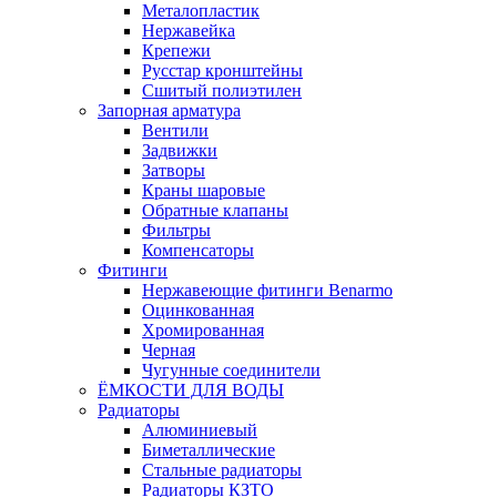
Металопластик
Нержавейка
Крепежи
Русстар кронштейны
Сшитый полиэтилен
Запорная арматура
Вентили
Задвижки
Затворы
Краны шаровые
Обратные клапаны
Фильтры
Компенсаторы
Фитинги
Нержавеющие фитинги Benarmo
Оцинкованная
Хромированная
Черная
Чугунные соединители
ЁМКОСТИ ДЛЯ ВОДЫ
Радиаторы
Алюминиевый
Биметаллические
Стальные радиаторы
Радиаторы КЗТО