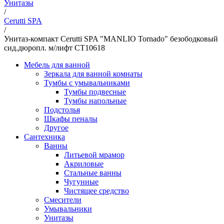
Унитазы
/
Cerutti SPA
/
Унитаз-компакт Cerutti SPA "MANLIO Tornado" безободковый
сид.дюропл. м/лифт CT10618
Мебель для ванной
Зеркала для ванной комнаты
Тумбы с умывальниками
Тумбы подвесные
Тумбы напольные
Подстолья
Шкафы пеналы
Другое
Сантехника
Ванны
Литьевой мрамор
Акриловые
Стальные ванны
Чугунные
Чистящее средство
Смесители
Умывальники
Унитазы