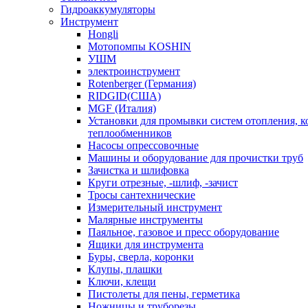
Гидроаккумуляторы
Инструмент
Hongli
Мотопомпы KOSHIN
УШМ
электроинструмент
Rotenberger (Германия)
RIDGID(США)
MGF (Италия)
Установки для промывки систем отопления, к
теплообменников
Насосы опрессовочные
Машины и оборудование для прочистки труб
Зачистка и шлифовка
Круги отрезные, -шлиф, -зачист
Тросы сантехнические
Измерительный инструмент
Малярные инструменты
Паяльное, газовое и пресс оборудование
Ящики для инструмента
Буры, сверла, коронки
Клупы, плашки
Ключи, клещи
Пистолеты для пены, герметика
Ножницы и труборезы