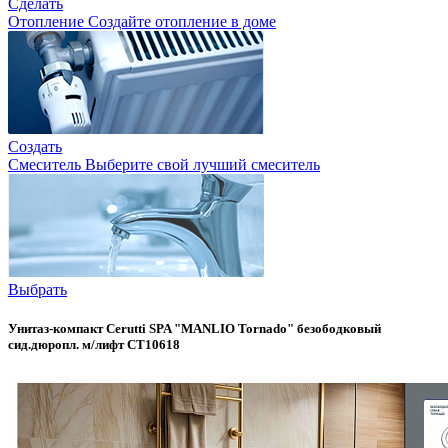
Сделать
Отопление
Создайте отопление в доме
Создать
Смеситель
Выберите свой лучший смеситель
Выбрать
Унитаз-компакт Cerutti SPA "MANLIO Tornado" безободковый
сид.дюропл. м/лифт CT10618