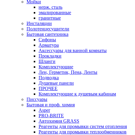
Мойки
нерж. сталь
эмалированные
гранитные
Инсталяции
Полотенцесушители
Бытовая сантехника
Сифоны
Арматура
Аксессуары для ванной комнаты
Прокладки
Шланги
Комплектующие
Лен, Герметик, Пена, Ленты
Подводка
Душевые панели
ПРОЧЕЕ
Комплектующие к душевым кабинам
Писсуары
Бытовая и проф. химия
Asper
PRO-BRITE
Автохимия GRASS
Реагенты для промывки систем отопления
Реагенты для промывки теплообменников