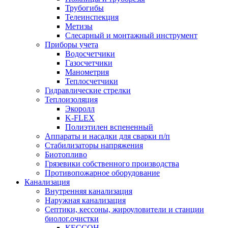
Трубогибы
Телеинспекция
Метизы
Слесарный и монтажный инструмент
Приборы учета
Водосчетчики
Газосчетчики
Манометрия
Теплосчетчики
Гидравлические стрелки
Теплоизоляция
Экоролл
K-FLEX
Полиэтилен вспененный
Аппараты и насадки для сварки п/п
Стабилизаторы напряжения
Биотопливо
Грязевики собственного производства
Противопожарное оборудование
Канализация
Внутренняя канализация
Наружная канализация
Септики, кессоны, жироуловители и станции
биолог.очистки
КЕССОН