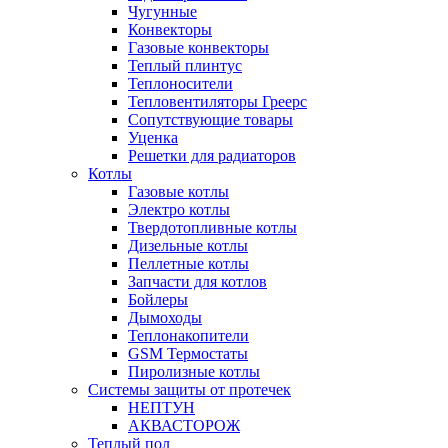
Чугунные
Конвекторы
Газовые конвекторы
Теплый плинтус
Теплоносители
Тепловентиляторы Греерс
Сопутствующие товары
Уценка
Решетки для радиаторов
Котлы
Газовые котлы
Электро котлы
Твердотопливные котлы
Дизельные котлы
Пеллетные котлы
Запчасти для котлов
Бойлеры
Дымоходы
Теплонакопители
GSM Термостаты
Пиролизные котлы
Системы защиты от протечек
НЕПТУН
АКВАСТОРОЖ
Теплый пол