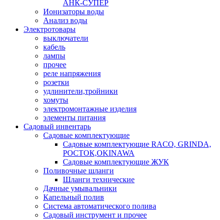
АНК-СУПЕР
Ионизаторы воды
Анализ воды
Электротовары
выключатели
кабель
лампы
прочее
реле напряжения
розетки
удлинители,тройники
хомуты
электромонтажные изделия
элементы питания
Садовый инвентарь
Садовые комплектующие
Садовые комплектующие RACO, GRINDA,
РОСТОК,OKINAWA
Садовые комплектующие ЖУК
Поливочные шланги
Шланги технические
Дачные умывальники
Капельный полив
Система автоматического полива
Садовый инструмент и прочее