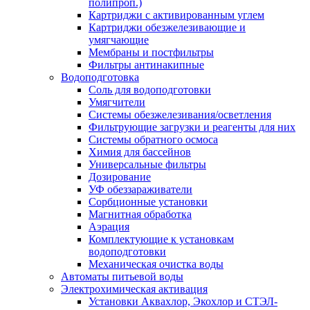
полипроп.)
Картриджи с активированным углем
Картриджи обезжелезивающие и
умягчающие
Мембраны и постфильтры
Фильтры антинакипные
Водоподготовка
Соль для водоподготовки
Умягчители
Системы обезжелезивания/осветления
Фильтрующие загрузки и реагенты для них
Системы обратного осмоса
Химия для бассейнов
Универсальные фильтры
Дозирование
УФ обеззараживатели
Сорбционные установки
Магнитная обработка
Аэрация
Комплектующие к установкам
водоподготовки
Механическая очистка воды
Автоматы питьевой воды
Электрохимическая активация
Установки Аквахлор, Экохлор и СТЭЛ-