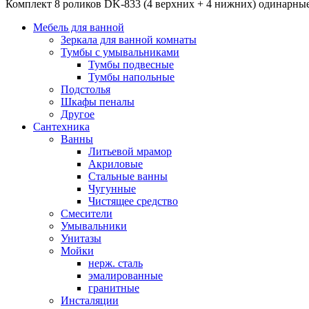
Комплект 8 роликов DK-833 (4 верхних + 4 нижних) одинарные
Мебель для ванной
Зеркала для ванной комнаты
Тумбы с умывальниками
Тумбы подвесные
Тумбы напольные
Подстолья
Шкафы пеналы
Другое
Сантехника
Ванны
Литьевой мрамор
Акриловые
Стальные ванны
Чугунные
Чистящее средство
Смесители
Умывальники
Унитазы
Мойки
нерж. сталь
эмалированные
гранитные
Инсталяции