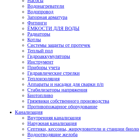
Насосы
Водонагреватели
Водопровод
Запорная арматура
Фитинги
ЁМКОСТИ ДЛЯ ВОДЫ
Радиаторы
Котлы
Системы защиты от протечек
Теплый пол
Гидроаккумуляторы
Инструмент
Приборы учета
Гидравлические стрелки
Теплоизоляция
Аппараты и насадки для сварки п/п
Стабилизаторы напряжения
Биотопливо
Грязевики собственного производства
Противопожарное оборудование
Канализация
Внутренняя канализация
Наружная канализация
Септики, кессоны, жироуловители и станции биоло
Водоотводящие желоба