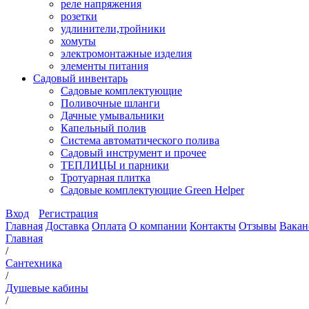
реле напряжения
розетки
удлинители,тройники
хомуты
электромонтажные изделия
элементы питания
Садовый инвентарь
Садовые комплектующие
Поливочные шланги
Дачные умывальники
Капельный полив
Система автоматического полива
Садовый инструмент и прочее
ТЕПЛИЦЫ и парники
Тротуарная плитка
Садовые комплектующие Green Helper
Вход
Регистрация
Главная
Доставка
Оплата
О компании
Контакты
Отзывы
Вакан
Главная
/
Сантехника
/
Душевые кабины
/