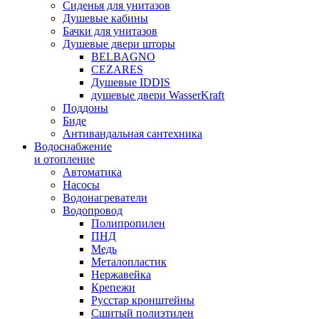
Сиденья для унитазов
Душевые кабины
Бачки для унитазов
Душевые двери шторы
BELBAGNO
CEZARES
Душевые IDDIS
душевые двери WasserKraft
Поддоны
Биде
Антивандальная сантехника
Водоснабжение
и отопление
Автоматика
Насосы
Водонагреватели
Водопровод
Полипропилен
ПНД
Медь
Металопластик
Нержавейка
Крепежи
Русстар кронштейны
Сшитый полиэтилен