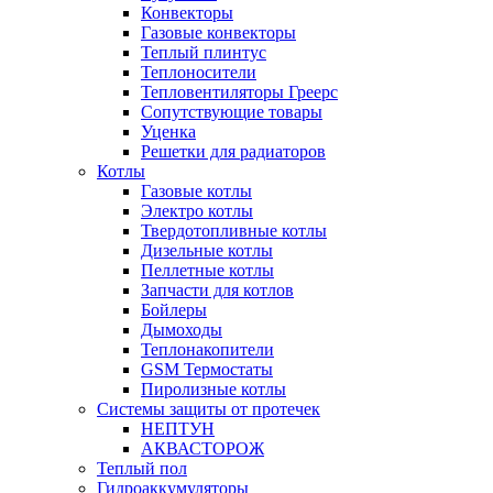
Конвекторы
Газовые конвекторы
Теплый плинтус
Теплоносители
Тепловентиляторы Греерс
Сопутствующие товары
Уценка
Решетки для радиаторов
Котлы
Газовые котлы
Электро котлы
Твердотопливные котлы
Дизельные котлы
Пеллетные котлы
Запчасти для котлов
Бойлеры
Дымоходы
Теплонакопители
GSM Термостаты
Пиролизные котлы
Системы защиты от протечек
НЕПТУН
АКВАСТОРОЖ
Теплый пол
Гидроаккумуляторы