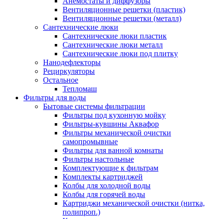
Анемостаты и диффузоры
Вентиляционные решетки (пластик)
Вентиляционные решетки (металл)
Сантехнические люки
Сантехнические люки пластик
Сантехнические люки металл
Сантехнические люки под плитку
Нанодефлекторы
Рециркуляторы
Остальное
Тепломаш
Фильтры для воды
Бытовые системы фильтрации
Фильтры под кухонную мойку
Фильтры-кувшины Аквафор
Фильтры механической очистки
самопромывные
Фильтры для ванной комнаты
Фильтры настольные
Комплектующие к фильтрам
Комплекты картриджей
Колбы для холодной воды
Колбы для горячей воды
Картриджи механической очистки (нитка,
полипроп.)