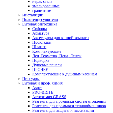
нерж. сталь
эмалированные
гранитные
Инсталяции
Полотенцесушители
Бытовая сантехника
Сифоны
Арматура
Аксессуары для ванной комнаты
Прокладки
Шланги
Комплектующие
Лен, Герметик, Пена, Ленты
Подводка
Душевые панели
ПРОЧЕЕ
Комплектующие к душевым кабинам
Писсуары
Бытовая и проф. химия
Asper
PRO-BRITE
Автохимия GRASS
Реагенты для промывки систем отопления
Реагенты для промывки теплообменников
Реагенты для защиты и пассивации