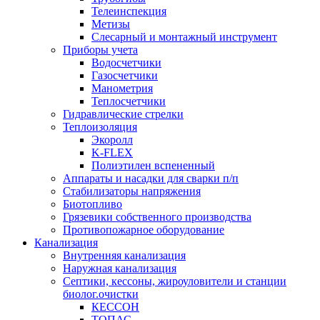
Телеинспекция
Метизы
Слесарный и монтажный инструмент
Приборы учета
Водосчетчики
Газосчетчики
Манометрия
Теплосчетчики
Гидравлические стрелки
Теплоизоляция
Экоролл
K-FLEX
Полиэтилен вспененный
Аппараты и насадки для сварки п/п
Стабилизаторы напряжения
Биотопливо
Грязевики собственного производства
Противопожарное оборудование
Канализация
Внутренняя канализация
Наружная канализация
Септики, кессоны, жироуловители и станции
биолог.очистки
КЕССОН
ТОПАС