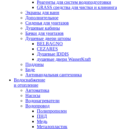
Реагенты для систем водоподготовки
GRASS средства для чистки и клининга
Экраны для ванн
Дополнительное
Сиденья для унитазов
Душевые кабины
Бачки для унитазов
Душевые двери шторы
BELBAGNO
CEZARES
Душевые IDDIS
душевые двери WasserKraft
Поддоны
Биде
Антивандальная сантехника
Водоснабжение
и отопление
Автоматика
Насосы
Водонагреватели
Водопровод
Полипропилен
ПНД
Медь
Металопластик