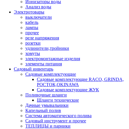
Ионизаторы воды
Анализ воды
Электротовары
выключатели
кабель
лампы
прочее
реле напряжения
розетки
удлинители,тройники
хомуты
электромонтажные изделия
элементы питания
Садовый инвентарь
Садовые комплектующие
Садовые комплектующие RACO, GRINDA,
РОСТОК,OKINAWA
Садовые комплектующие ЖУК
Поливочные шланги
Шланги технические
Дачные умывальники
Капельный полив
Система автоматического полива
Садовый инструмент и прочее
ТЕПЛИЦЫ и парники