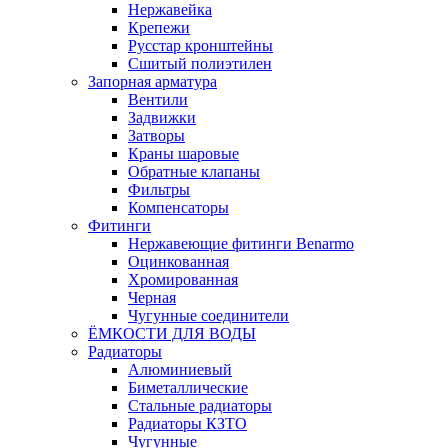
Нержавейка
Крепежи
Русстар кронштейны
Сшитый полиэтилен
Запорная арматура
Вентили
Задвижки
Затворы
Краны шаровые
Обратные клапаны
Фильтры
Компенсаторы
Фитинги
Нержавеющие фитинги Benarmo
Оцинкованная
Хромированная
Черная
Чугунные соединители
ЁМКОСТИ ДЛЯ ВОДЫ
Радиаторы
Алюминиевый
Биметаллические
Стальные радиаторы
Радиаторы КЗТО
Чугунные