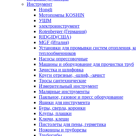
Инструмент
Hongli
Мотопомпы KOSHIN
УШМ
электроинструмент
Rotenberger (Германия)
RIDGID(США)
MGF (Италия)
Установки для промывки систем отопления, к
теплообменников
Насосы опрессовочные
Машины и оборудование для прочистки труб
Зачистка и шлифовка
Круги отрезные, -шлиф, -зачист
Тросы сантехнические
Измерительный инструмент
Малярные инструменты
Паяльное, газовое и пресс оборудование
Ящики для инструмента
Буры, сверла, коронки
Клупы, плашки
Ключи, клещи
Пистолеты для пены, герметика
Ножницы и труборезы
Трубогибы