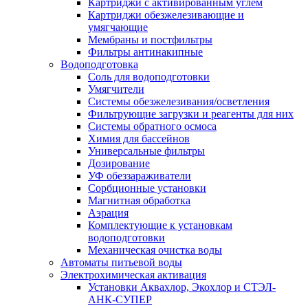
Картриджи с активированным углем
Картриджи обезжелезивающие и
умягчающие
Мембраны и постфильтры
Фильтры антинакипные
Водоподготовка
Соль для водоподготовки
Умягчители
Системы обезжелезивания/осветления
Фильтрующие загрузки и реагенты для них
Системы обратного осмоса
Химия для бассейнов
Универсальные фильтры
Дозирование
УФ обеззараживатели
Сорбционные установки
Магнитная обработка
Аэрация
Комплектующие к установкам
водоподготовки
Механическая очистка воды
Автоматы питьевой воды
Электрохимическая активация
Установки Аквахлор, Экохлор и СТЭЛ-
АНК-СУПЕР