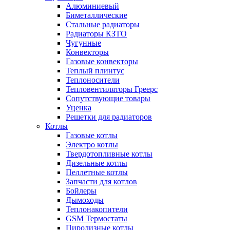
Алюминиевый
Биметаллические
Стальные радиаторы
Радиаторы КЗТО
Чугунные
Конвекторы
Газовые конвекторы
Теплый плинтус
Теплоносители
Тепловентиляторы Греерс
Сопутствующие товары
Уценка
Решетки для радиаторов
Котлы
Газовые котлы
Электро котлы
Твердотопливные котлы
Дизельные котлы
Пеллетные котлы
Запчасти для котлов
Бойлеры
Дымоходы
Теплонакопители
GSM Термостаты
Пиролизные котлы