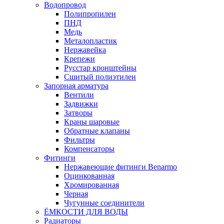
Водопровод
Полипропилен
ПНД
Медь
Металопластик
Нержавейка
Крепежи
Русстар кронштейны
Сшитый полиэтилен
Запорная арматура
Вентили
Задвижки
Затворы
Краны шаровые
Обратные клапаны
Фильтры
Компенсаторы
Фитинги
Нержавеющие фитинги Benarmo
Оцинкованная
Хромированная
Черная
Чугунные соединители
ЁМКОСТИ ДЛЯ ВОДЫ
Радиаторы