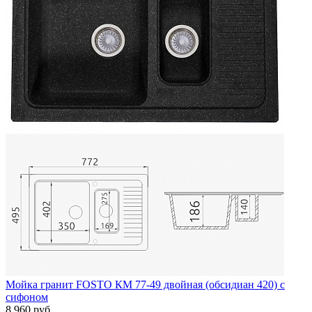
Мойка гранит FOSTO КМ 77-49 двойная (обсидиан 420) с
сифоном
8 960 руб.