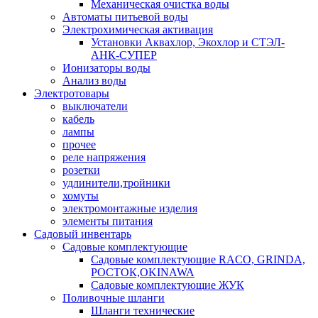
Механическая очистка воды
Автоматы питьевой воды
Электрохимическая активация
Установки Аквахлор, Экохлор и СТЭЛ-
АНК-СУПЕР
Ионизаторы воды
Анализ воды
Электротовары
выключатели
кабель
лампы
прочее
реле напряжения
розетки
удлинители,тройники
хомуты
электромонтажные изделия
элементы питания
Садовый инвентарь
Садовые комплектующие
Садовые комплектующие RACO, GRINDA,
РОСТОК,OKINAWA
Садовые комплектующие ЖУК
Поливочные шланги
Шланги технические