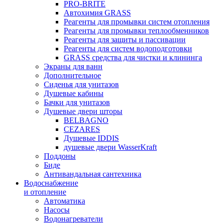
PRO-BRITE
Автохимия GRASS
Реагенты для промывки систем отопления
Реагенты для промывки теплообменников
Реагенты для защиты и пассивации
Реагенты для систем водоподготовки
GRASS средства для чистки и клининга
Экраны для ванн
Дополнительное
Сиденья для унитазов
Душевые кабины
Бачки для унитазов
Душевые двери шторы
BELBAGNO
CEZARES
Душевые IDDIS
душевые двери WasserKraft
Поддоны
Биде
Антивандальная сантехника
Водоснабжение
и отопление
Автоматика
Насосы
Водонагреватели