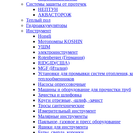
Системы защиты от протечек
НЕПТУН
АКВАСТОРОЖ
Теплый пол
Гидроаккумуляторы
Инструмент
Hongli
Мотопомпы KOSHIN
УШМ
электроинструмент
Rotenberger (Германия)
RIDGID(США)
MGF (Италия)
Установки для промывки систем отопления, к
теплообменников
Насосы опрессовочные
Машины и оборудование для прочистки труб
Зачистка и шлифовка
Круги отрезные, -шлиф, -зачист
Тросы сантехнические
Измерительный инструмент
Малярные инструменты
Паяльное, газовое и пресс оборудование
Ящики для инструмента
Буры, сверла, коронки