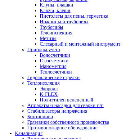
Клупы, плашки
Ключи, клещи
Пистолеты для пены, герметика
Ножницы и труборезы
Трубогибы
Телеинспекция
Метизы
Слесарный и монтажный инструмент
Приборы учета
Водосчетчики
Газосчетчики
Манометрия
Теплосчетчики
Гидравлические стрелки
Теплоизоляция
Экоролл
K-FLEX
Полиэтилен вспененный
Аппараты и насадки для сварки п/п
Стабилизаторы напряжения
Биотопливо
Грязевики собственного производства
Противопожарное оборудование
Канализация
Внутренняя канализация