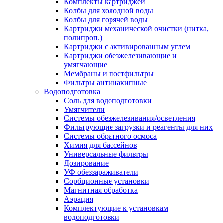
Комплекты картриджей
Колбы для холодной воды
Колбы для горячей воды
Картриджи механической очистки (нитка,
полипроп.)
Картриджи с активированным углем
Картриджи обезжелезивающие и
умягчающие
Мембраны и постфильтры
Фильтры антинакипные
Водоподготовка
Соль для водоподготовки
Умягчители
Системы обезжелезивания/осветления
Фильтрующие загрузки и реагенты для них
Системы обратного осмоса
Химия для бассейнов
Универсальные фильтры
Дозирование
УФ обеззараживатели
Сорбционные установки
Магнитная обработка
Аэрация
Комплектующие к установкам
водоподготовки