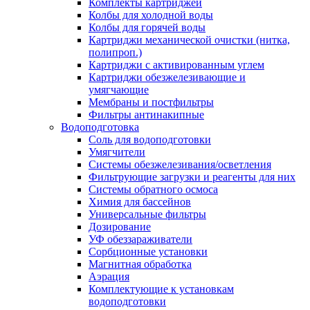
Комплекты картриджей
Колбы для холодной воды
Колбы для горячей воды
Картриджи механической очистки (нитка,
полипроп.)
Картриджи с активированным углем
Картриджи обезжелезивающие и
умягчающие
Мембраны и постфильтры
Фильтры антинакипные
Водоподготовка
Соль для водоподготовки
Умягчители
Системы обезжелезивания/осветления
Фильтрующие загрузки и реагенты для них
Системы обратного осмоса
Химия для бассейнов
Универсальные фильтры
Дозирование
УФ обеззараживатели
Сорбционные установки
Магнитная обработка
Аэрация
Комплектующие к установкам
водоподготовки