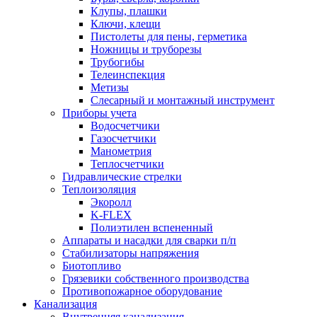
Клупы, плашки
Ключи, клещи
Пистолеты для пены, герметика
Ножницы и труборезы
Трубогибы
Телеинспекция
Метизы
Слесарный и монтажный инструмент
Приборы учета
Водосчетчики
Газосчетчики
Манометрия
Теплосчетчики
Гидравлические стрелки
Теплоизоляция
Экоролл
K-FLEX
Полиэтилен вспененный
Аппараты и насадки для сварки п/п
Стабилизаторы напряжения
Биотопливо
Грязевики собственного производства
Противопожарное оборудование
Канализация
Внутренняя канализация