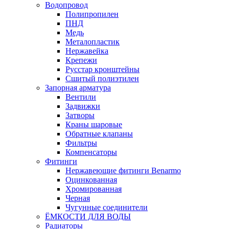
Водопровод
Полипропилен
ПНД
Медь
Металопластик
Нержавейка
Крепежи
Русстар кронштейны
Сшитый полиэтилен
Запорная арматура
Вентили
Задвижки
Затворы
Краны шаровые
Обратные клапаны
Фильтры
Компенсаторы
Фитинги
Нержавеющие фитинги Benarmo
Оцинкованная
Хромированная
Черная
Чугунные соединители
ЁМКОСТИ ДЛЯ ВОДЫ
Радиаторы