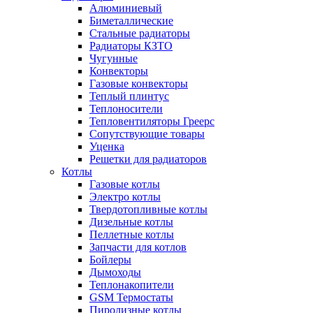
Алюминиевый
Биметаллические
Стальные радиаторы
Радиаторы КЗТО
Чугунные
Конвекторы
Газовые конвекторы
Теплый плинтус
Теплоносители
Тепловентиляторы Греерс
Сопутствующие товары
Уценка
Решетки для радиаторов
Котлы
Газовые котлы
Электро котлы
Твердотопливные котлы
Дизельные котлы
Пеллетные котлы
Запчасти для котлов
Бойлеры
Дымоходы
Теплонакопители
GSM Термостаты
Пиролизные котлы