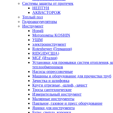
Системы защиты от протечек
НЕПТУН
АКВАСТОРОЖ
Теплый пол
Гидроаккумуляторы
Инструмент
Hongli
Мотопомпы KOSHIN
УШМ
электроинструмент
Rotenberger (Германия)
RIDGID(США)
MGF (Италия)
Установки для промывки систем отопления, к
теплообменников
Насосы опрессовочные
Машины и оборудование для прочистки труб
Зачистка и шлифовка
Круги отрезные, -шлиф, -зачист
Тросы сантехнические
Измерительный инструмент
Малярные инструменты
Паяльное, газовое и пресс оборудование
Ящики для инструмента
Буры, сверла, коронки