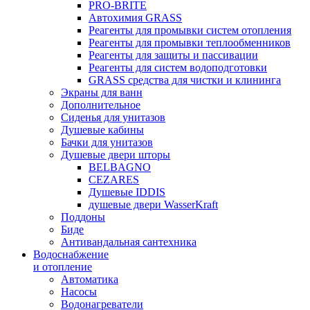
PRO-BRITE
Автохимия GRASS
Реагенты для промывки систем отопления
Реагенты для промывки теплообменников
Реагенты для защиты и пассивации
Реагенты для систем водоподготовки
GRASS средства для чистки и клининга
Экраны для ванн
Дополнительное
Сиденья для унитазов
Душевые кабины
Бачки для унитазов
Душевые двери шторы
BELBAGNO
CEZARES
Душевые IDDIS
душевые двери WasserKraft
Поддоны
Биде
Антивандальная сантехника
Водоснабжение
и отопление
Автоматика
Насосы
Водонагреватели