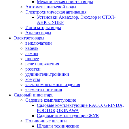
Механическая очистка воды
Автоматы питьевой воды
Электрохимическая активация
Установки Аквахлор, Экохлор и СТЭЛ-
АНК-СУПЕР
Ионизаторы воды
Анализ воды
Электротовары
выключатели
кабель
лампы
прочее
реле напряжения
розетки
удлинители,тройники
хомуты
электромонтажные изделия
элементы питания
Садовый инвентарь
Садовые комплектующие
Садовые комплектующие RACO, GRINDA,
РОСТОК,OKINAWA
Садовые комплектующие ЖУК
Поливочные шланги
Шланги технические