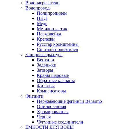
Водонагреватели
Водопровод
Полипропилен
ПНД
Медь
Металопластик
Нержавейка
Крепежи
Русстар кронштейны
Сшитый полиэтилен
Запорная арматура
Вентили
Задвижки
Затворы
Краны шаровые
Обратные клапаны
Фильтры
Компенсаторы
Фитинги
Нержавеющие фитинги Benarmo
Оцинкованная
Хромированная
Черная
Чугунные соединители
ЁМКОСТИ ДЛЯ ВОДЫ