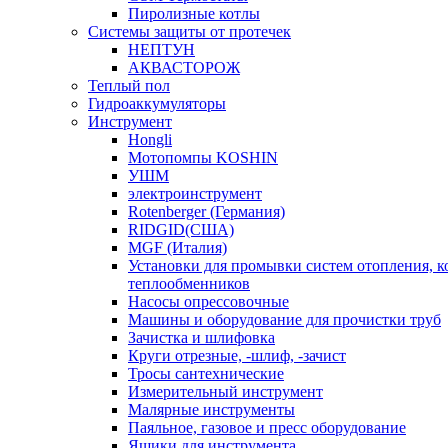
Пиролизные котлы
Системы защиты от протечек
НЕПТУН
АКВАСТОРОЖ
Теплый пол
Гидроаккумуляторы
Инструмент
Hongli
Мотопомпы KOSHIN
УШМ
электроинструмент
Rotenberger (Германия)
RIDGID(США)
MGF (Италия)
Установки для промывки систем отопления, к
теплообменников
Насосы опрессовочные
Машины и оборудование для прочистки труб
Зачистка и шлифовка
Круги отрезные, -шлиф, -зачист
Тросы сантехнические
Измерительный инструмент
Малярные инструменты
Паяльное, газовое и пресс оборудование
Ящики для инструмента