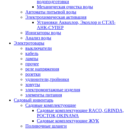
водоподготовки
Механическая очистка воды
Автоматы питьевой воды
Электрохимическая активация
Установки Аквахлор, Экохлор и СТЭЛ-
АНК-СУПЕР
Ионизаторы воды
Анализ воды
Электротовары
выключатели
кабель
лампы
прочее
реле напряжения
розетки
удлинители,тройники
хомуты
электромонтажные изделия
элементы питания
Садовый инвентарь
Садовые комплектующие
Садовые комплектующие RACO, GRINDA,
РОСТОК,OKINAWA
Садовые комплектующие ЖУК
Поливочные шланги