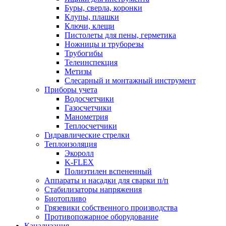
Буры, сверла, коронки
Клупы, плашки
Ключи, клещи
Пистолеты для пены, герметика
Ножницы и труборезы
Трубогибы
Телеинспекция
Метизы
Слесарный и монтажный инструмент
Приборы учета
Водосчетчики
Газосчетчики
Манометрия
Теплосчетчики
Гидравлические стрелки
Теплоизоляция
Экоролл
K-FLEX
Полиэтилен вспененный
Аппараты и насадки для сварки п/п
Стабилизаторы напряжения
Биотопливо
Грязевики собственного производства
Противопожарное оборудование
Канализация