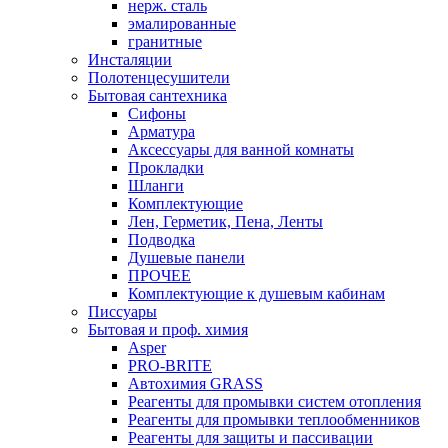
нерж. сталь
эмалированные
гранитные
Инсталяции
Полотенцесушители
Бытовая сантехника
Сифоны
Арматура
Аксессуары для ванной комнаты
Прокладки
Шланги
Комплектующие
Лен, Герметик, Пена, Ленты
Подводка
Душевые панели
ПРОЧЕЕ
Комплектующие к душевым кабинам
Писсуары
Бытовая и проф. химия
Asper
PRO-BRITE
Автохимия GRASS
Реагенты для промывки систем отопления
Реагенты для промывки теплообменников
Реагенты для защиты и пассивации