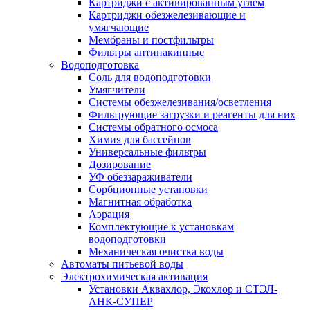
Картриджи с активированным углем
Картриджи обезжелезивающие и
умягчающие
Мембраны и постфильтры
Фильтры антинакипные
Водоподготовка
Соль для водоподготовки
Умягчители
Системы обезжелезивания/осветления
Фильтрующие загрузки и реагенты для них
Системы обратного осмоса
Химия для бассейнов
Универсальные фильтры
Дозирование
УФ обеззараживатели
Сорбционные установки
Магнитная обработка
Аэрация
Комплектующие к установкам
водоподготовки
Механическая очистка воды
Автоматы питьевой воды
Электрохимическая активация
Установки Аквахлор, Экохлор и СТЭЛ-
АНК-СУПЕР