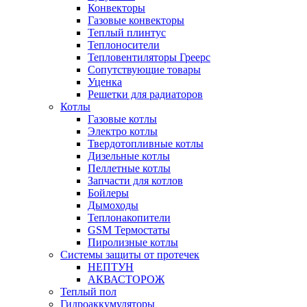
Конвекторы
Газовые конвекторы
Теплый плинтус
Теплоносители
Тепловентиляторы Греерс
Сопутствующие товары
Уценка
Решетки для радиаторов
Котлы
Газовые котлы
Электро котлы
Твердотопливные котлы
Дизельные котлы
Пеллетные котлы
Запчасти для котлов
Бойлеры
Дымоходы
Теплонакопители
GSM Термостаты
Пиролизные котлы
Системы защиты от протечек
НЕПТУН
АКВАСТОРОЖ
Теплый пол
Гидроаккумуляторы