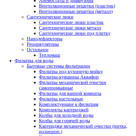
Анемостаты и диффузоры
Вентиляционные решетки (пластик)
Вентиляционные решетки (металл)
Сантехнические люки
Сантехнические люки пластик
Сантехнические люки металл
Сантехнические люки под плитку
Нанодефлекторы
Рециркуляторы
Остальное
Тепломаш
Фильтры для воды
Бытовые системы фильтрации
Фильтры под кухонную мойку
Фильтры-кувшины Аквафор
Фильтры механической очистки
самопромывные
Фильтры для ванной комнаты
Фильтры настольные
Комплектующие к фильтрам
Комплекты картриджей
Колбы для холодной воды
Колбы для горячей воды
Картриджи механической очистки (нитка,
полипроп.)