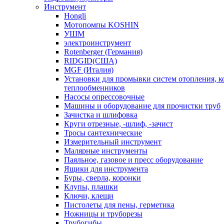
Инструмент
Hongli
Мотопомпы KOSHIN
УШМ
электроинструмент
Rotenberger (Германия)
RIDGID(США)
MGF (Италия)
Установки для промывки систем отопления, к
теплообменников
Насосы опрессовочные
Машины и оборудование для прочистки труб
Зачистка и шлифовка
Круги отрезные, -шлиф, -зачист
Тросы сантехнические
Измерительный инструмент
Малярные инструменты
Паяльное, газовое и пресс оборудование
Ящики для инструмента
Буры, сверла, коронки
Клупы, плашки
Ключи, клещи
Пистолеты для пены, герметика
Ножницы и труборезы
Трубогибы