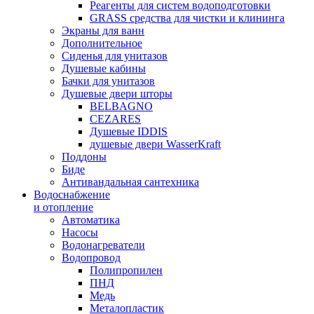
Реагенты для систем водоподготовки
GRASS средства для чистки и клининга
Экраны для ванн
Дополнительное
Сиденья для унитазов
Душевые кабины
Бачки для унитазов
Душевые двери шторы
BELBAGNO
CEZARES
Душевые IDDIS
душевые двери WasserKraft
Поддоны
Биде
Антивандальная сантехника
Водоснабжение
и отопление
Автоматика
Насосы
Водонагреватели
Водопровод
Полипропилен
ПНД
Медь
Металопластик