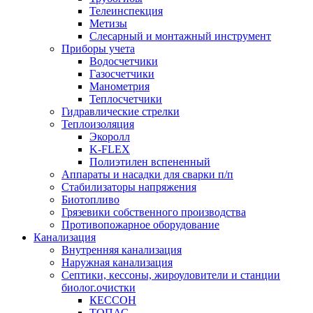
Телеинспекция
Метизы
Слесарный и монтажный инструмент
Приборы учета
Водосчетчики
Газосчетчики
Манометрия
Теплосчетчики
Гидравлические стрелки
Теплоизоляция
Экоролл
K-FLEX
Полиэтилен вспененный
Аппараты и насадки для сварки п/п
Стабилизаторы напряжения
Биотопливо
Грязевики собственного производства
Противопожарное оборудование
Канализация
Внутренняя канализация
Наружная канализация
Септики, кессоны, жироуловители и станции
биолог.очистки
КЕССОН
ТОПАС