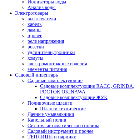
Ионизаторы воды
Анализ воды
Электротовары
выключатели
кабель
лампы
прочее
реле напряжения
розетки
удлинители,тройники
хомуты
электромонтажные изделия
элементы питания
Садовый инвентарь
Садовые комплектующие
Садовые комплектующие RACO, GRINDA,
РОСТОК,OKINAWA
Садовые комплектующие ЖУК
Поливочные шланги
Шланги технические
Дачные умывальники
Капельный полив
Система автоматического полива
Садовый инструмент и прочее
ТЕПЛИЦЫ и парники