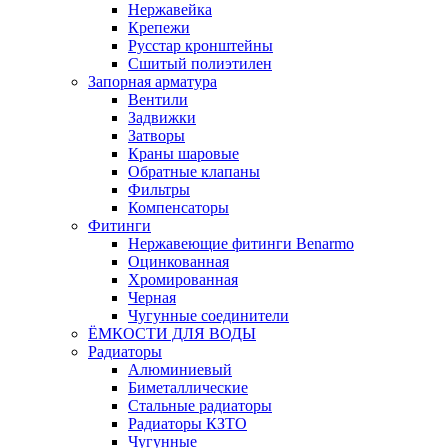
Нержавейка
Крепежи
Русстар кронштейны
Сшитый полиэтилен
Запорная арматура
Вентили
Задвижки
Затворы
Краны шаровые
Обратные клапаны
Фильтры
Компенсаторы
Фитинги
Нержавеющие фитинги Benarmo
Оцинкованная
Хромированная
Черная
Чугунные соединители
ЁМКОСТИ ДЛЯ ВОДЫ
Радиаторы
Алюминиевый
Биметаллические
Стальные радиаторы
Радиаторы КЗТО
Чугунные