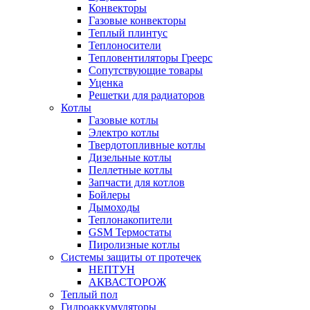
Конвекторы
Газовые конвекторы
Теплый плинтус
Теплоносители
Тепловентиляторы Греерс
Сопутствующие товары
Уценка
Решетки для радиаторов
Котлы
Газовые котлы
Электро котлы
Твердотопливные котлы
Дизельные котлы
Пеллетные котлы
Запчасти для котлов
Бойлеры
Дымоходы
Теплонакопители
GSM Термостаты
Пиролизные котлы
Системы защиты от протечек
НЕПТУН
АКВАСТОРОЖ
Теплый пол
Гидроаккумуляторы