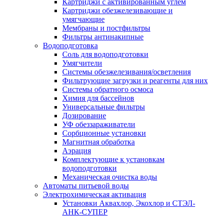
Картриджи с активированным углем
Картриджи обезжелезивающие и
умягчающие
Мембраны и постфильтры
Фильтры антинакипные
Водоподготовка
Соль для водоподготовки
Умягчители
Системы обезжелезивания/осветления
Фильтрующие загрузки и реагенты для них
Системы обратного осмоса
Химия для бассейнов
Универсальные фильтры
Дозирование
УФ обеззараживатели
Сорбционные установки
Магнитная обработка
Аэрация
Комплектующие к установкам
водоподготовки
Механическая очистка воды
Автоматы питьевой воды
Электрохимическая активация
Установки Аквахлор, Экохлор и СТЭЛ-
АНК-СУПЕР