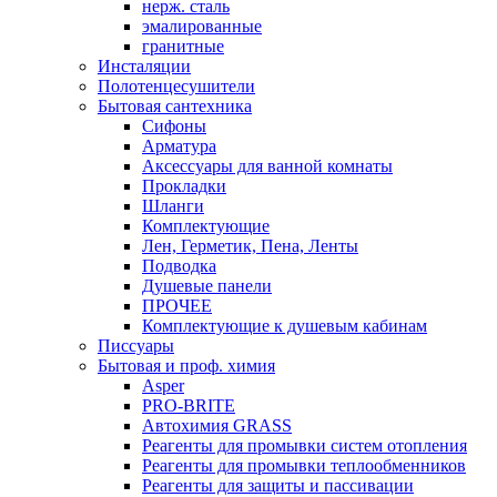
нерж. сталь
эмалированные
гранитные
Инсталяции
Полотенцесушители
Бытовая сантехника
Сифоны
Арматура
Аксессуары для ванной комнаты
Прокладки
Шланги
Комплектующие
Лен, Герметик, Пена, Ленты
Подводка
Душевые панели
ПРОЧЕЕ
Комплектующие к душевым кабинам
Писсуары
Бытовая и проф. химия
Asper
PRO-BRITE
Автохимия GRASS
Реагенты для промывки систем отопления
Реагенты для промывки теплообменников
Реагенты для защиты и пассивации