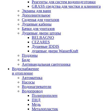
Реагенты для систем водоподготовки
GRASS средства для чистки и клининга
Экраны для ванн
Дополнительное
Сиденья для унитазов
Душевые кабины
Бачки для унитазов
Душевые двери шторы
BELBAGNO
CEZARES
Душевые IDDIS
душевые двери WasserKraft
Поддоны
Биде
Антивандальная сантехника
Водоснабжение
и отопление
Автоматика
Насосы
Водонагреватели
Водопровод
Полипропилен
ПНД
Медь
Металопластик