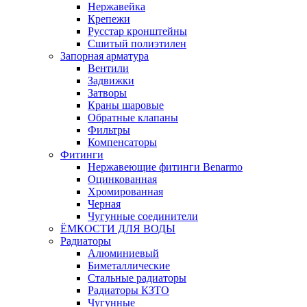
Нержавейка
Крепежи
Русстар кронштейны
Сшитый полиэтилен
Запорная арматура
Вентили
Задвижки
Затворы
Краны шаровые
Обратные клапаны
Фильтры
Компенсаторы
Фитинги
Нержавеющие фитинги Benarmo
Оцинкованная
Хромированная
Черная
Чугунные соединители
ЁМКОСТИ ДЛЯ ВОДЫ
Радиаторы
Алюминиевый
Биметаллические
Стальные радиаторы
Радиаторы КЗТО
Чугунные