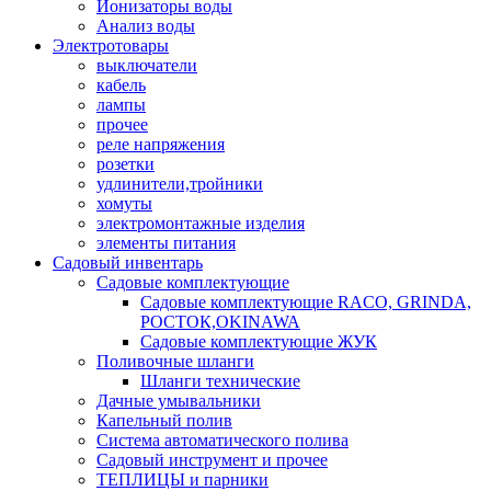
Ионизаторы воды
Анализ воды
Электротовары
выключатели
кабель
лампы
прочее
реле напряжения
розетки
удлинители,тройники
хомуты
электромонтажные изделия
элементы питания
Садовый инвентарь
Садовые комплектующие
Садовые комплектующие RACO, GRINDA,
РОСТОК,OKINAWA
Садовые комплектующие ЖУК
Поливочные шланги
Шланги технические
Дачные умывальники
Капельный полив
Система автоматического полива
Садовый инструмент и прочее
ТЕПЛИЦЫ и парники