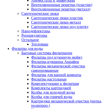
Анемостаты и диффузоры
Вентиляционные решетки (пластик)
Вентиляционные решетки (металл)
Сантехнические люки
Сантехнические люки пластик
Сантехнические люки металл
Сантехнические люки под плитку
Нанодефлекторы
Рециркуляторы
Остальное
Тепломаш
Фильтры для воды
Бытовые системы фильтрации
Фильтры под кухонную мойку
Фильтры-кувшины Аквафор
Фильтры механической очистки
самопромывные
Фильтры для ванной комнаты
Фильтры настольные
Комплектующие к фильтрам
Комплекты картриджей
Колбы для холодной воды
Колбы для горячей воды
Картриджи механической очистки (нитка,
полипроп.)