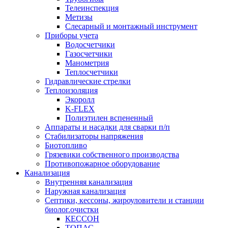
Телеинспекция
Метизы
Слесарный и монтажный инструмент
Приборы учета
Водосчетчики
Газосчетчики
Манометрия
Теплосчетчики
Гидравлические стрелки
Теплоизоляция
Экоролл
K-FLEX
Полиэтилен вспененный
Аппараты и насадки для сварки п/п
Стабилизаторы напряжения
Биотопливо
Грязевики собственного производства
Противопожарное оборудование
Канализация
Внутренняя канализация
Наружная канализация
Септики, кессоны, жироуловители и станции
биолог.очистки
КЕССОН
ТОПАС