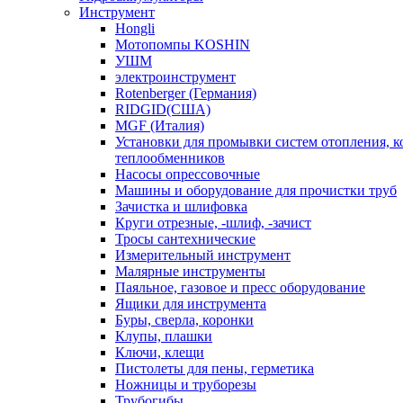
Инструмент
Hongli
Мотопомпы KOSHIN
УШМ
электроинструмент
Rotenberger (Германия)
RIDGID(США)
MGF (Италия)
Установки для промывки систем отопления, к
теплообменников
Насосы опрессовочные
Машины и оборудование для прочистки труб
Зачистка и шлифовка
Круги отрезные, -шлиф, -зачист
Тросы сантехнические
Измерительный инструмент
Малярные инструменты
Паяльное, газовое и пресс оборудование
Ящики для инструмента
Буры, сверла, коронки
Клупы, плашки
Ключи, клещи
Пистолеты для пены, герметика
Ножницы и труборезы
Трубогибы