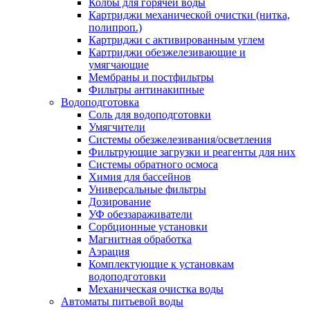
Колбы для горячей воды
Картриджи механической очистки (нитка,
полипроп.)
Картриджи с активированным углем
Картриджи обезжелезивающие и
умягчающие
Мембраны и постфильтры
Фильтры антинакипные
Водоподготовка
Соль для водоподготовки
Умягчители
Системы обезжелезивания/осветления
Фильтрующие загрузки и реагенты для них
Системы обратного осмоса
Химия для бассейнов
Универсальные фильтры
Дозирование
УФ обеззараживатели
Сорбционные установки
Магнитная обработка
Аэрация
Комплектующие к установкам
водоподготовки
Механическая очистка воды
Автоматы питьевой воды