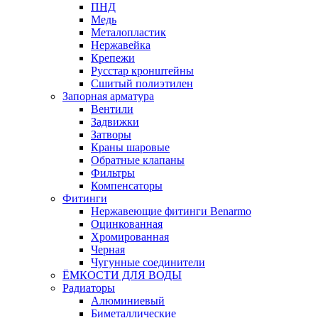
ПНД
Медь
Металопластик
Нержавейка
Крепежи
Русстар кронштейны
Сшитый полиэтилен
Запорная арматура
Вентили
Задвижки
Затворы
Краны шаровые
Обратные клапаны
Фильтры
Компенсаторы
Фитинги
Нержавеющие фитинги Benarmo
Оцинкованная
Хромированная
Черная
Чугунные соединители
ЁМКОСТИ ДЛЯ ВОДЫ
Радиаторы
Алюминиевый
Биметаллические