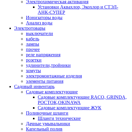
Электрохимическая активация
Установки Аквахлор, Экохлор и СТЭЛ-
АНК-СУПЕР
Ионизаторы воды
Анализ воды
Электротовары
выключатели
кабель
лампы
прочее
реле напряжения
розетки
удлинители,тройники
хомуты
электромонтажные изделия
элементы питания
Садовый инвентарь
Садовые комплектующие
Садовые комплектующие RACO, GRINDA,
РОСТОК,OKINAWA
Садовые комплектующие ЖУК
Поливочные шланги
Шланги технические
Дачные умывальники
Капельный полив