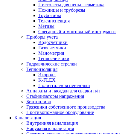
Пистолеты для пены, герметика
Ножницы и труборезы
Трубогибы
Телеинспекция
Метизы
Слесарный и монтажный инструмент
Приборы учета
Водосчетчики
Газосчетчики
Манометрия
Теплосчетчики
Гидравлические стрелки
Теплоизоляция
Экоролл
K-FLEX
Полиэтилен вспененный
Аппараты и насадки для сварки п/п
Стабилизаторы напряжения
Биотопливо
Грязевики собственного производства
Противопожарное оборудование
Канализация
Внутренняя канализация
Наружная канализация
Септики, кессоны, жироуловители и станции