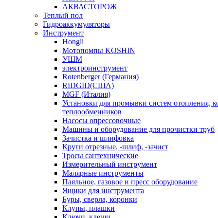
АКВАСТОРОЖ
Теплый пол
Гидроаккумуляторы
Инструмент
Hongli
Мотопомпы KOSHIN
УШМ
электроинструмент
Rotenberger (Германия)
RIDGID(США)
MGF (Италия)
Установки для промывки систем отопления, к
теплообменников
Насосы опрессовочные
Машины и оборудование для прочистки труб
Зачистка и шлифовка
Круги отрезные, -шлиф, -зачист
Тросы сантехнические
Измерительный инструмент
Малярные инструменты
Паяльное, газовое и пресс оборудование
Ящики для инструмента
Буры, сверла, коронки
Клупы, плашки
Ключи, клещи