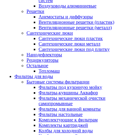
систем
Воздуховоды алюминиевые
Решетки
Анемостаты и диффузоры
Вентиляционные решетки (пластик)
Вентиляционные решетки (металл)
Сантехнические люки
Сантехнические люки пластик
Сантехнические люки металл
Сантехнические люки под плитку
Нанодефлекторы
Рециркуляторы
Остальное
Тепломаш
Фильтры для воды
Бытовые системы фильтрации
Фильтры под кухонную мойку
Фильтры-кувшины Аквафор
Фильтры механической очистки
самопромывные
Фильтры для ванной комнаты
Фильтры настольные
Комплектующие к фильтрам
Комплекты картриджей
Колбы для холодной воды