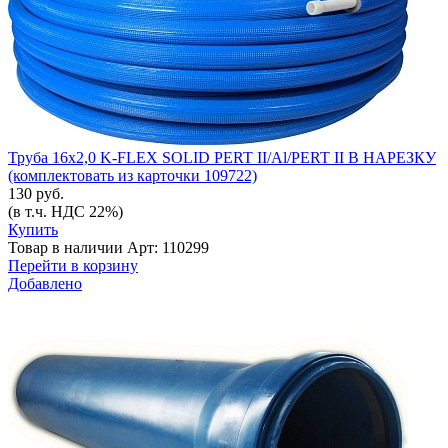
Труба 16х2,0 K-FLEX SOLID PERT II/Al/PERT II В НАРЕЗКУ
(комплектовать из карточки 109722)
130 руб.
(в т.ч. НДС 22%)
Купить
Товар в наличии
Арт: 110299
Перейти в корзину
Добавлено