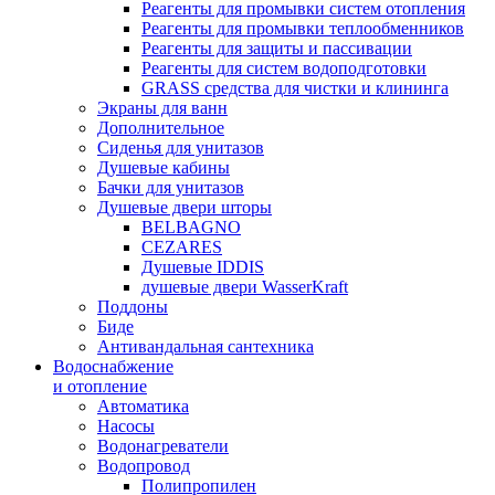
Реагенты для промывки систем отопления
Реагенты для промывки теплообменников
Реагенты для защиты и пассивации
Реагенты для систем водоподготовки
GRASS средства для чистки и клининга
Экраны для ванн
Дополнительное
Сиденья для унитазов
Душевые кабины
Бачки для унитазов
Душевые двери шторы
BELBAGNO
CEZARES
Душевые IDDIS
душевые двери WasserKraft
Поддоны
Биде
Антивандальная сантехника
Водоснабжение
и отопление
Автоматика
Насосы
Водонагреватели
Водопровод
Полипропилен