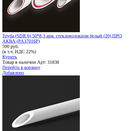
Труба (SDR 6) 50*8,3 арм. стекловолокном белый (20) ПРО
АКВА (PA37016P)
590 руб.
(в т.ч. НДС 22%)
Купить
Товар в наличии
Арт: 31838
Перейти в корзину
Добавлено