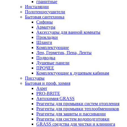
гранитные
Инсталяции
Полотенцесушители
Бытовая сантехника
Сифоны
Арматура
Аксессуары для ванной комнаты
Прокладки
Шланги
Комплектующие
Лен, Герметик, Пена, Ленты
Подводка
Душевые панели
ПРОЧЕЕ
Комплектующие к душевым кабинам
Писсуары
Бытовая и проф. химия
Asper
PRO-BRITE
Автохимия GRASS
Реагенты для промывки систем отопления
Реагенты для промывки теплообменников
Реагенты для защиты и пассивации
Реагенты для систем водоподготовки
GRASS средства для чистки и клининга