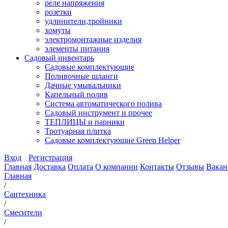
реле напряжения
розетки
удлинители,тройники
хомуты
электромонтажные изделия
элементы питания
Садовый инвентарь
Садовые комплектующие
Поливочные шланги
Дачные умывальники
Капельный полив
Система автоматического полива
Садовый инструмент и прочее
ТЕПЛИЦЫ и парники
Тротуарная плитка
Садовые комплектующие Green Helper
Вход
Регистрация
Главная
Доставка
Оплата
О компании
Контакты
Отзывы
Вакан
Главная
/
Сантехника
/
Смесители
/