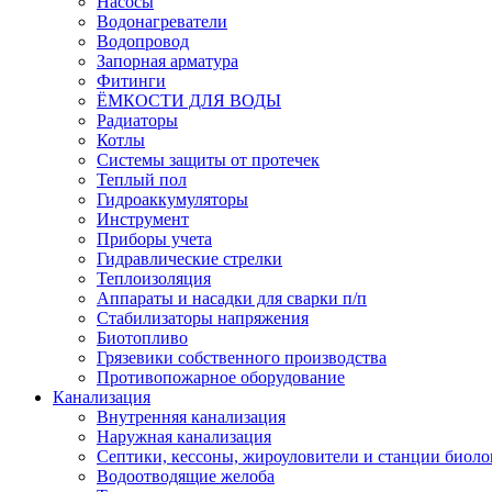
Насосы
Водонагреватели
Водопровод
Запорная арматура
Фитинги
ЁМКОСТИ ДЛЯ ВОДЫ
Радиаторы
Котлы
Системы защиты от протечек
Теплый пол
Гидроаккумуляторы
Инструмент
Приборы учета
Гидравлические стрелки
Теплоизоляция
Аппараты и насадки для сварки п/п
Стабилизаторы напряжения
Биотопливо
Грязевики собственного производства
Противопожарное оборудование
Канализация
Внутренняя канализация
Наружная канализация
Септики, кессоны, жироуловители и станции биоло
Водоотводящие желоба