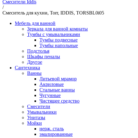
Смесители Iddis
/
Смеситель для кухни, Torr, IDDIS, TORSBL0i05
Мебель для ванной
Зеркала для ванной комнаты
Тумбы с умывальниками
Тумбы подвесные
Тумбы напольные
Подстолья
Шкафы пеналы
Другое
Сантехника
Ванны
Литьевой мрамор
Акриловые
Стальные ванны
Чугунные
Чистящее средство
Смесители
Умывальники
Унитазы
Мойки
нерж. сталь
эмалированные