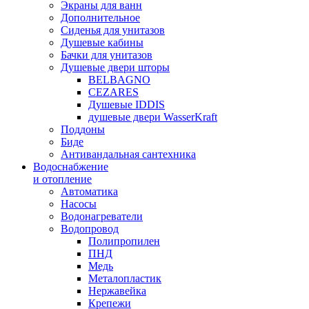
Экраны для ванн
Дополнительное
Сиденья для унитазов
Душевые кабины
Бачки для унитазов
Душевые двери шторы
BELBAGNO
CEZARES
Душевые IDDIS
душевые двери WasserKraft
Поддоны
Биде
Антивандальная сантехника
Водоснабжение
и отопление
Автоматика
Насосы
Водонагреватели
Водопровод
Полипропилен
ПНД
Медь
Металопластик
Нержавейка
Крепежи