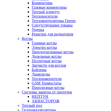
Конвекторы
Газовые конвекторы
Теплый плинтус
Теплоносители
Тепловентиляторы Греерс
Сопутствующие товары
Уценка
Решетки для радиаторов
Котлы
Газовые котлы
Электро котлы
Твердотопливные котлы
Дизельные котлы
Пеллетные котлы
Запчасти для котлов
Бойлеры
Дымоходы
Теплонакопители
GSM Термостаты
Пиролизные котлы
Системы защиты от протечек
НЕПТУН
АКВАСТОРОЖ
Теплый пол
Гидроаккумуляторы