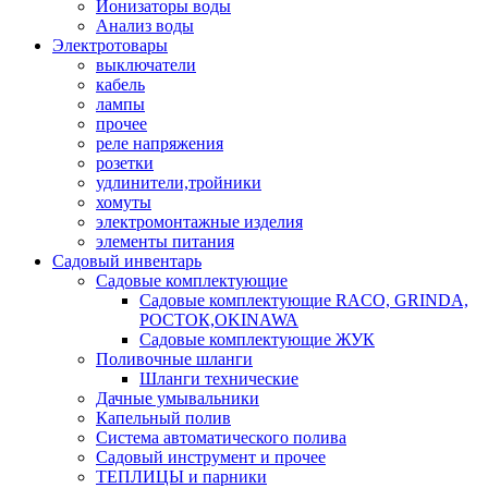
Ионизаторы воды
Анализ воды
Электротовары
выключатели
кабель
лампы
прочее
реле напряжения
розетки
удлинители,тройники
хомуты
электромонтажные изделия
элементы питания
Садовый инвентарь
Садовые комплектующие
Садовые комплектующие RACO, GRINDA,
РОСТОК,OKINAWA
Садовые комплектующие ЖУК
Поливочные шланги
Шланги технические
Дачные умывальники
Капельный полив
Система автоматического полива
Садовый инструмент и прочее
ТЕПЛИЦЫ и парники