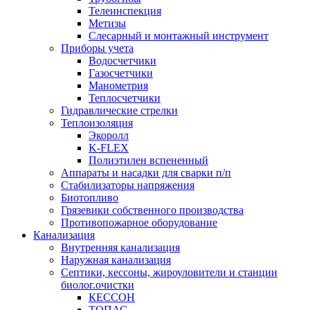
Телеинспекция
Метизы
Слесарный и монтажный инструмент
Приборы учета
Водосчетчики
Газосчетчики
Манометрия
Теплосчетчики
Гидравлические стрелки
Теплоизоляция
Экоролл
K-FLEX
Полиэтилен вспененный
Аппараты и насадки для сварки п/п
Стабилизаторы напряжения
Биотопливо
Грязевики собственного производства
Противопожарное оборудование
Канализация
Внутренняя канализация
Наружная канализация
Септики, кессоны, жироуловители и станции
биолог.очистки
КЕССОН
ТОПАС