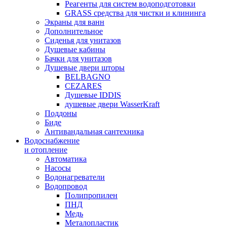
Реагенты для систем водоподготовки
GRASS средства для чистки и клининга
Экраны для ванн
Дополнительное
Сиденья для унитазов
Душевые кабины
Бачки для унитазов
Душевые двери шторы
BELBAGNO
CEZARES
Душевые IDDIS
душевые двери WasserKraft
Поддоны
Биде
Антивандальная сантехника
Водоснабжение
и отопление
Автоматика
Насосы
Водонагреватели
Водопровод
Полипропилен
ПНД
Медь
Металопластик