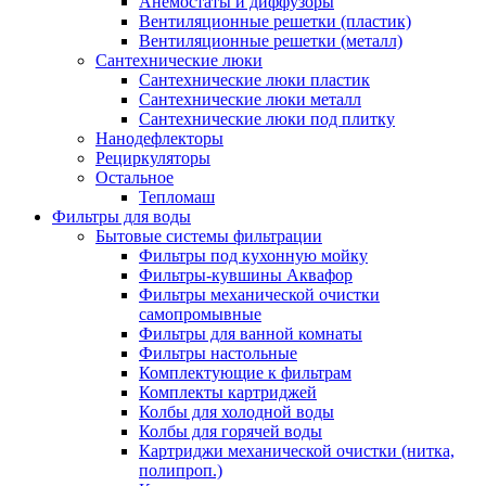
Анемостаты и диффузоры
Вентиляционные решетки (пластик)
Вентиляционные решетки (металл)
Сантехнические люки
Сантехнические люки пластик
Сантехнические люки металл
Сантехнические люки под плитку
Нанодефлекторы
Рециркуляторы
Остальное
Тепломаш
Фильтры для воды
Бытовые системы фильтрации
Фильтры под кухонную мойку
Фильтры-кувшины Аквафор
Фильтры механической очистки
самопромывные
Фильтры для ванной комнаты
Фильтры настольные
Комплектующие к фильтрам
Комплекты картриджей
Колбы для холодной воды
Колбы для горячей воды
Картриджи механической очистки (нитка,
полипроп.)