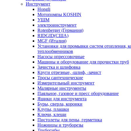
Инструмент
Hongli
Мотопомпы KOSHIN
УШМ
электроинструмент
Rotenberger (Германия)
RIDGID(США)
MGF (Италия)
Установки для промывки систем отопления, к
теплообменников
Насосы опрессовочные
Машины и оборудование для прочистки труб
Зачистка и шлифовка
Круги отрезные, -шлиф, -зачист
Тросы сантехнические
Измерительный инструмент
Малярные инструменты
Паяльное, газовое и пресс оборудование
Ящики для инструмента
Буры, сверла, коронки
Клупы, плашки
Ключи, клещи
Пистолеты для пены, герметика
Ножницы и труборезы
Трубогибы