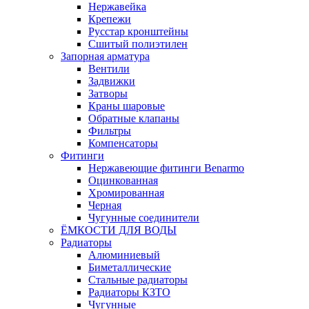
Нержавейка
Крепежи
Русстар кронштейны
Сшитый полиэтилен
Запорная арматура
Вентили
Задвижки
Затворы
Краны шаровые
Обратные клапаны
Фильтры
Компенсаторы
Фитинги
Нержавеющие фитинги Benarmo
Оцинкованная
Хромированная
Черная
Чугунные соединители
ЁМКОСТИ ДЛЯ ВОДЫ
Радиаторы
Алюминиевый
Биметаллические
Стальные радиаторы
Радиаторы КЗТО
Чугунные