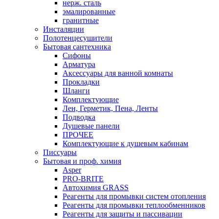
нерж. сталь
эмалированные
гранитные
Инсталяции
Полотенцесушители
Бытовая сантехника
Сифоны
Арматура
Аксессуары для ванной комнаты
Прокладки
Шланги
Комплектующие
Лен, Герметик, Пена, Ленты
Подводка
Душевые панели
ПРОЧЕЕ
Комплектующие к душевым кабинам
Писсуары
Бытовая и проф. химия
Asper
PRO-BRITE
Автохимия GRASS
Реагенты для промывки систем отопления
Реагенты для промывки теплообменников
Реагенты для защиты и пассивации