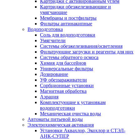
Картриджи с активированным углем
Картриджи обезжелезивающие и
умягчающие
Мембраны и постфильтры
Фильтры антинакипные
Водоподготовка
Соль для водоподготовки
Умягчители
Системы обезжелезивания/осветления
Фильтрующие загрузки и реагенты для них
Системы обратного осмоса
Химия для бассейнов
Универсальные фильтры
Дозирование
УФ обеззараживатели
Сорбционные установки
Магнитная обработка
Аэрация
Комплектующие к установкам
водоподготовки
Механическая очистка воды
Автоматы питьевой воды
Электрохимическая активация
Установки Аквахлор, Экохлор и СТЭЛ-
АНК-СУПЕР