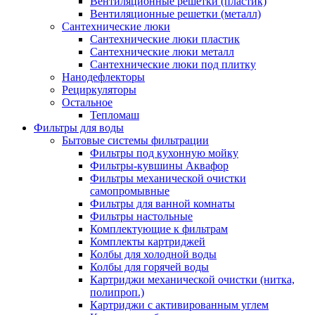
Вентиляционные решетки (пластик)
Вентиляционные решетки (металл)
Сантехнические люки
Сантехнические люки пластик
Сантехнические люки металл
Сантехнические люки под плитку
Нанодефлекторы
Рециркуляторы
Остальное
Тепломаш
Фильтры для воды
Бытовые системы фильтрации
Фильтры под кухонную мойку
Фильтры-кувшины Аквафор
Фильтры механической очистки
самопромывные
Фильтры для ванной комнаты
Фильтры настольные
Комплектующие к фильтрам
Комплекты картриджей
Колбы для холодной воды
Колбы для горячей воды
Картриджи механической очистки (нитка,
полипроп.)
Картриджи с активированным углем