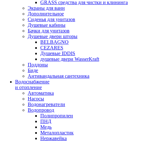
GRASS средства для чистки и клининга
Экраны для ванн
Дополнительное
Сиденья для унитазов
Душевые кабины
Бачки для унитазов
Душевые двери шторы
BELBAGNO
CEZARES
Душевые IDDIS
душевые двери WasserKraft
Поддоны
Биде
Антивандальная сантехника
Водоснабжение
и отопление
Автоматика
Насосы
Водонагреватели
Водопровод
Полипропилен
ПНД
Медь
Металопластик
Нержавейка