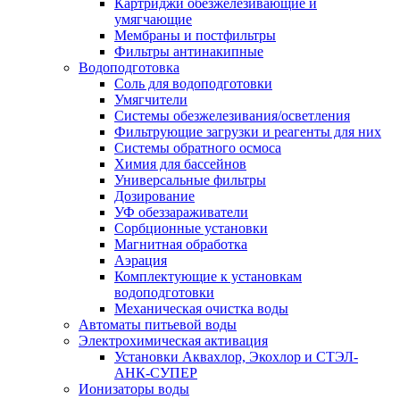
Картриджи обезжелезивающие и
умягчающие
Мембраны и постфильтры
Фильтры антинакипные
Водоподготовка
Соль для водоподготовки
Умягчители
Системы обезжелезивания/осветления
Фильтрующие загрузки и реагенты для них
Системы обратного осмоса
Химия для бассейнов
Универсальные фильтры
Дозирование
УФ обеззараживатели
Сорбционные установки
Магнитная обработка
Аэрация
Комплектующие к установкам
водоподготовки
Механическая очистка воды
Автоматы питьевой воды
Электрохимическая активация
Установки Аквахлор, Экохлор и СТЭЛ-
АНК-СУПЕР
Ионизаторы воды