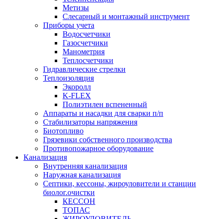
Метизы
Слесарный и монтажный инструмент
Приборы учета
Водосчетчики
Газосчетчики
Манометрия
Теплосчетчики
Гидравлические стрелки
Теплоизоляция
Экоролл
K-FLEX
Полиэтилен вспененный
Аппараты и насадки для сварки п/п
Стабилизаторы напряжения
Биотопливо
Грязевики собственного производства
Противопожарное оборудование
Канализация
Внутренняя канализация
Наружная канализация
Септики, кессоны, жироуловители и станции
биолог.очистки
КЕССОН
ТОПАС
ЖИРОУЛОВИТЕЛЬ