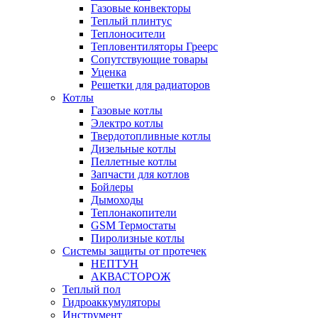
Газовые конвекторы
Теплый плинтус
Теплоносители
Тепловентиляторы Греерс
Сопутствующие товары
Уценка
Решетки для радиаторов
Котлы
Газовые котлы
Электро котлы
Твердотопливные котлы
Дизельные котлы
Пеллетные котлы
Запчасти для котлов
Бойлеры
Дымоходы
Теплонакопители
GSM Термостаты
Пиролизные котлы
Системы защиты от протечек
НЕПТУН
АКВАСТОРОЖ
Теплый пол
Гидроаккумуляторы
Инструмент