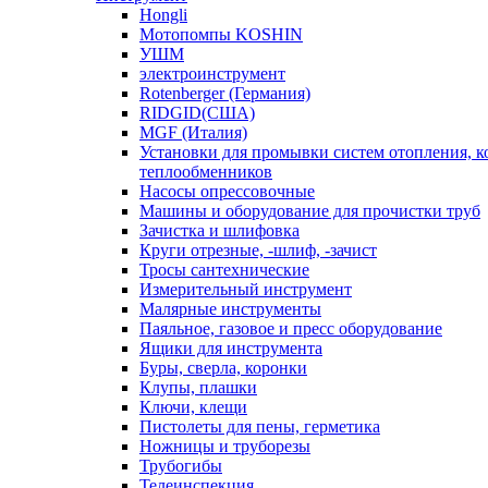
Hongli
Мотопомпы KOSHIN
УШМ
электроинструмент
Rotenberger (Германия)
RIDGID(США)
MGF (Италия)
Установки для промывки систем отопления, к
теплообменников
Насосы опрессовочные
Машины и оборудование для прочистки труб
Зачистка и шлифовка
Круги отрезные, -шлиф, -зачист
Тросы сантехнические
Измерительный инструмент
Малярные инструменты
Паяльное, газовое и пресс оборудование
Ящики для инструмента
Буры, сверла, коронки
Клупы, плашки
Ключи, клещи
Пистолеты для пены, герметика
Ножницы и труборезы
Трубогибы
Телеинспекция