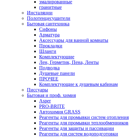
эмалированные
гранитные
Инсталяции
Полотенцесушители
Бытовая сантехника
Сифоны
Арматура
Аксессуары для ванной комнаты
Прокладки
Шланги
Комплектующие
Лен, Герметик, Пена, Ленты
Подводка
Душевые панели
ПРОЧЕЕ
Комплектующие к душевым кабинам
Писсуары
Бытовая и проф. химия
Asper
PRO-BRITE
Автохимия GRASS
Реагенты для промывки систем отопления
Реагенты для промывки теплообменников
Реагенты для защиты и пассивации
Реагенты для систем водоподготовки