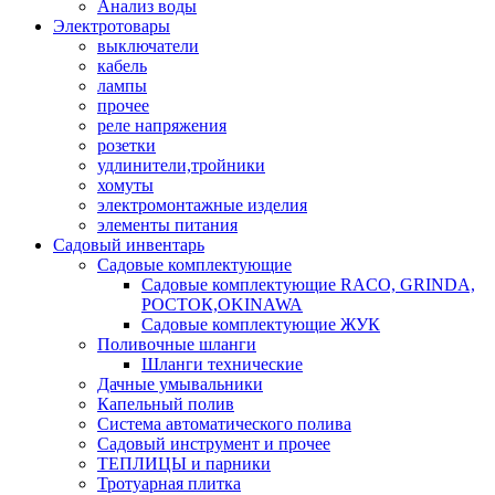
Анализ воды
Электротовары
выключатели
кабель
лампы
прочее
реле напряжения
розетки
удлинители,тройники
хомуты
электромонтажные изделия
элементы питания
Садовый инвентарь
Садовые комплектующие
Садовые комплектующие RACO, GRINDA,
РОСТОК,OKINAWA
Садовые комплектующие ЖУК
Поливочные шланги
Шланги технические
Дачные умывальники
Капельный полив
Система автоматического полива
Садовый инструмент и прочее
ТЕПЛИЦЫ и парники
Тротуарная плитка