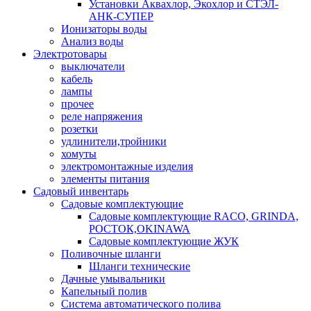
Установки Аквахлор, Экохлор и СТЭЛ-
АНК-СУПЕР
Ионизаторы воды
Анализ воды
Электротовары
выключатели
кабель
лампы
прочее
реле напряжения
розетки
удлинители,тройники
хомуты
электромонтажные изделия
элементы питания
Садовый инвентарь
Садовые комплектующие
Садовые комплектующие RACO, GRINDA,
РОСТОК,OKINAWA
Садовые комплектующие ЖУК
Поливочные шланги
Шланги технические
Дачные умывальники
Капельный полив
Система автоматического полива