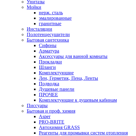
Унитазы
Мойки
нерж. сталь
эмалированные
гранитные
Инсталяции
Полотенцесушители
Бытовая сантехника
Сифоны
Арматура
Аксессуары для ванной комнаты
Прокладки
Шланги
Комплектующие
Лен, Герметик, Пена, Ленты
Подводка
Душевые панели
ПРОЧЕЕ
Комплектующие к душевым кабинам
Писсуары
Бытовая и проф. химия
Asper
PRO-BRITE
Автохимия GRASS
Реагенты для промывки систем отопления