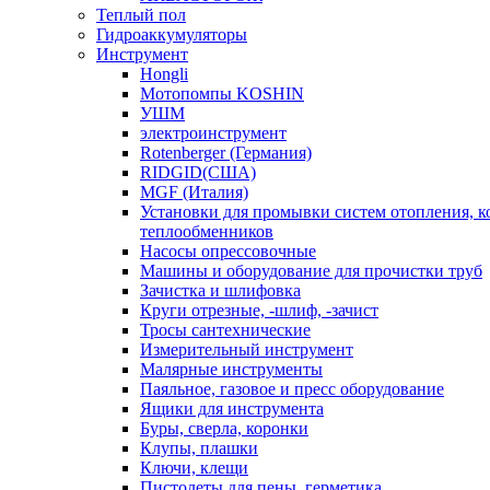
Теплый пол
Гидроаккумуляторы
Инструмент
Hongli
Мотопомпы KOSHIN
УШМ
электроинструмент
Rotenberger (Германия)
RIDGID(США)
MGF (Италия)
Установки для промывки систем отопления, к
теплообменников
Насосы опрессовочные
Машины и оборудование для прочистки труб
Зачистка и шлифовка
Круги отрезные, -шлиф, -зачист
Тросы сантехнические
Измерительный инструмент
Малярные инструменты
Паяльное, газовое и пресс оборудование
Ящики для инструмента
Буры, сверла, коронки
Клупы, плашки
Ключи, клещи
Пистолеты для пены, герметика