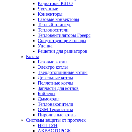
Радиаторы КЗТО
Чугунные
Конвекторы
Газовые конвекторы
Теплый плинтус
Теплоносители
Тепловентиляторы Греерс
Сопутствующие товары
Уценка
Решетки для радиаторов
Котлы
Газовые котлы
Электро котлы
Твердотопливные котлы
Дизельные котлы
Пеллетные котлы
Запчасти для котлов
Бойлеры
Дымоходы
Теплонакопители
GSM Термостаты
Пиролизные котлы
Системы защиты от протечек
НЕПТУН
АКВАСТОРОЖ