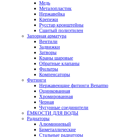
Медь
Металопластик
Нержавейка
Крепежи
Русстар кронштейны
Сшитый полиэтилен
Запорная арматура
Вентили
Задвижки
Затворы
Краны шаровые
Обратные клапаны
Фильтры
Компенсаторы
Фитинги
Нержавеющие фитинги Benarmo
Оцинкованная
Хромированная
Черная
Чугунные соединители
ЁМКОСТИ ДЛЯ ВОДЫ
Радиаторы
Алюминиевый
Биметаллические
Стальные радиаторы