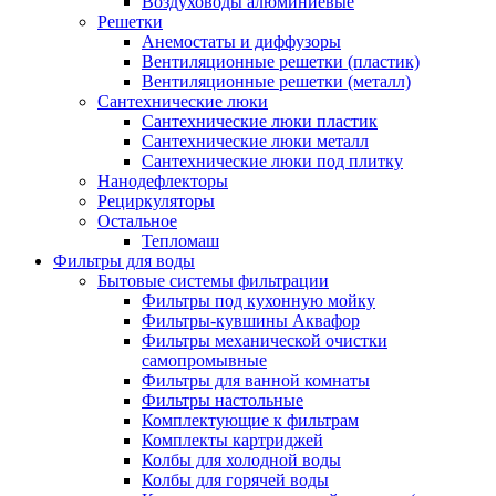
Воздуховоды алюминиевые
Решетки
Анемостаты и диффузоры
Вентиляционные решетки (пластик)
Вентиляционные решетки (металл)
Сантехнические люки
Сантехнические люки пластик
Сантехнические люки металл
Сантехнические люки под плитку
Нанодефлекторы
Рециркуляторы
Остальное
Тепломаш
Фильтры для воды
Бытовые системы фильтрации
Фильтры под кухонную мойку
Фильтры-кувшины Аквафор
Фильтры механической очистки
самопромывные
Фильтры для ванной комнаты
Фильтры настольные
Комплектующие к фильтрам
Комплекты картриджей
Колбы для холодной воды
Колбы для горячей воды