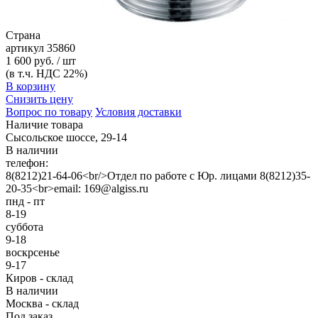
Страна
артикул
35860
1 600 руб. / шт
(в т.ч. НДС 22%)
В корзину
Снизить цену
Вопрос по товару
Условия доставки
Наличие товара
Сысольское шоссе, 29-14
В наличии
телефон:
8(8212)21-64-06<br/>Отдел по работе с Юр. лицами 8(8212)35-
20-35<br>email: 169@algiss.ru
пнд - пт
8-19
суббота
9-18
воскрсенье
9-17
Киров - склад
В наличии
Москва - склад
Под заказ