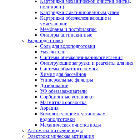
Картриджи механической очистки (нитка,
полипроп.)
Картриджи с активированным углем
Картриджи обезжелезивающие и
умягчающие
Мембраны и постфильтры
Фильтры антинакипные
Водоподготовка
Соль для водоподготовки
Умягчители
Системы обезжелезивания/осветления
Фильтрующие загрузки и реагенты для них
Системы обратного осмоса
Химия для бассейнов
Универсальные фильтры
Дозирование
УФ обеззараживатели
Сорбционные установки
Магнитная обработка
Аэрация
Комплектующие к установкам
водоподготовки
Механическая очистка воды
Автоматы питьевой воды
Электрохимическая активация