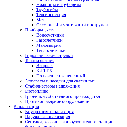
Ножницы и труборезы
Трубогибы
Телеинспекция
Метизы
Слесарный и монтажный инструмент
Приборы учета
Водосчетчики
Газосчетчики
Манометрия
Теплосчетчики
Гидравлические стрелки
Теплоизоляция
Экоролл
K-FLEX
Полиэтилен вспененный
Аппараты и насадки для сварки п/п
Стабилизаторы напряжения
Биотопливо
Грязевики собственного производства
Противопожарное оборудование
Канализация
Внутренняя канализация
Наружная канализация
Септики, кессоны, жироуловители и станции
биолог.очистки