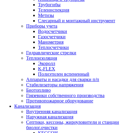
Трубогибы
Телеинспекция
Метизы
Слесарный и монтажный инструмент
Приборы учета
Водосчетчики
Газосчетчики
Манометрия
Теплосчетчики
Гидравлические стрелки
Теплоизоляция
Экоролл
K-FLEX
Полиэтилен вспененный
Аппараты и насадки для сварки п/п
Стабилизаторы напряжения
Биотопливо
Грязевики собственного производства
Противопожарное оборудование
Канализация
Внутренняя канализация
Наружная канализация
Септики, кессоны, жироуловители и станции
биолог.очистки
КЕССОН