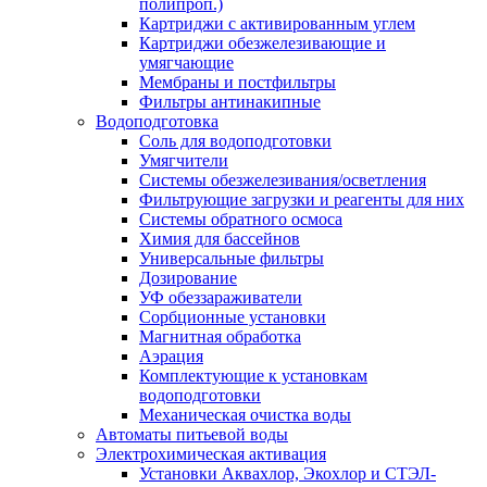
полипроп.)
Картриджи с активированным углем
Картриджи обезжелезивающие и
умягчающие
Мембраны и постфильтры
Фильтры антинакипные
Водоподготовка
Соль для водоподготовки
Умягчители
Системы обезжелезивания/осветления
Фильтрующие загрузки и реагенты для них
Системы обратного осмоса
Химия для бассейнов
Универсальные фильтры
Дозирование
УФ обеззараживатели
Сорбционные установки
Магнитная обработка
Аэрация
Комплектующие к установкам
водоподготовки
Механическая очистка воды
Автоматы питьевой воды
Электрохимическая активация
Установки Аквахлор, Экохлор и СТЭЛ-