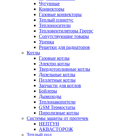
Чугунные
Конвекторы
Газовые конвекторы
Теплый плинтус
Теплоносители
Тепловентиляторы Греерс
Сопутствующие товары
Уценка
Решетки для радиаторов
Котлы
Газовые котлы
Электро котлы
Твердотопливные котлы
Дизельные котлы
Пеллетные котлы
Запчасти для котлов
Бойлеры
Дымоходы
Теплонакопители
GSM Термостаты
Пиролизные котлы
Системы защиты от протечек
НЕПТУН
АКВАСТОРОЖ
Теплый пол