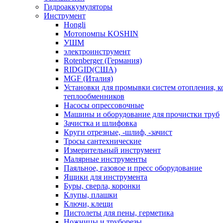
Гидроаккумуляторы
Инструмент
Hongli
Мотопомпы KOSHIN
УШМ
электроинструмент
Rotenberger (Германия)
RIDGID(США)
MGF (Италия)
Установки для промывки систем отопления, к
теплообменников
Насосы опрессовочные
Машины и оборудование для прочистки труб
Зачистка и шлифовка
Круги отрезные, -шлиф, -зачист
Тросы сантехнические
Измерительный инструмент
Малярные инструменты
Паяльное, газовое и пресс оборудование
Ящики для инструмента
Буры, сверла, коронки
Клупы, плашки
Ключи, клещи
Пистолеты для пены, герметика
Ножницы и труборезы