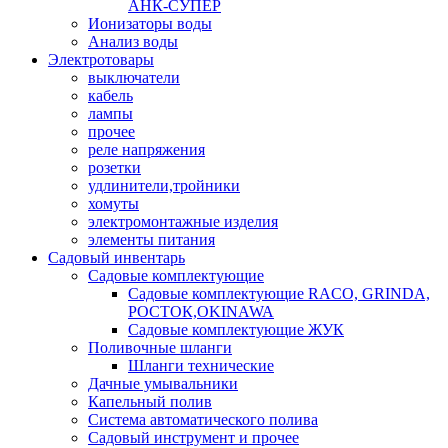
АНК-СУПЕР
Ионизаторы воды
Анализ воды
Электротовары
выключатели
кабель
лампы
прочее
реле напряжения
розетки
удлинители,тройники
хомуты
электромонтажные изделия
элементы питания
Садовый инвентарь
Садовые комплектующие
Садовые комплектующие RACO, GRINDA,
РОСТОК,OKINAWA
Садовые комплектующие ЖУК
Поливочные шланги
Шланги технические
Дачные умывальники
Капельный полив
Система автоматического полива
Садовый инструмент и прочее