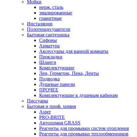
Мойки
нерж. сталь
эмалированные
гранитные
Инсталяции
Полотенцесушители
Бытовая сантехника
Сифоны
Арматура
Аксессуары для ванной комнаты
Прокладки
Шланги
Комплектующие
Лен, Герметик, Пена, Ленты
Подводка
Душевые панели
ПРОЧЕЕ
Комплектующие к душевым кабинам
Писсуары
Бытовая и проф. химия
Asper
PRO-BRITE
Автохимия GRASS
Реагенты для промывки систем отопления
Реагенты для промывки теплообменников