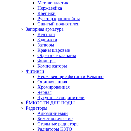
Металопластик
Нержавейка
Крепежи
Русстар кронштейны
Сшитый полиэтилен
Запорная арматура
Вентили
Задвижки
Затворы
Краны шаровые
Обратные клапаны
Фильтры
Компенсаторы
Фитинги
Нержавеющие фитинги Benarmo
Оцинкованная
Хромированная
Черная
Чугунные соединители
ЁМКОСТИ ДЛЯ ВОДЫ
Радиаторы
Алюминиевый
Биметаллические
Стальные радиаторы
Радиаторы КЗТО