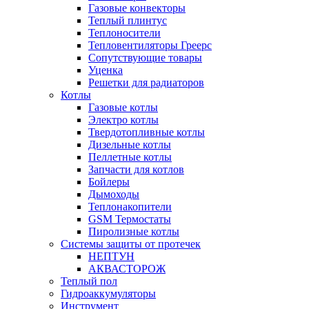
Газовые конвекторы
Теплый плинтус
Теплоносители
Тепловентиляторы Греерс
Сопутствующие товары
Уценка
Решетки для радиаторов
Котлы
Газовые котлы
Электро котлы
Твердотопливные котлы
Дизельные котлы
Пеллетные котлы
Запчасти для котлов
Бойлеры
Дымоходы
Теплонакопители
GSM Термостаты
Пиролизные котлы
Системы защиты от протечек
НЕПТУН
АКВАСТОРОЖ
Теплый пол
Гидроаккумуляторы
Инструмент