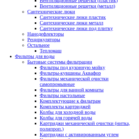
Вентиляционные решетки (пластик)
Вентиляционные решетки (металл)
Сантехнические люки
Сантехнические люки пластик
Сантехнические люки металл
Сантехнические люки под плитку
Нанодефлекторы
Рециркуляторы
Остальное
Тепломаш
Фильтры для воды
Бытовые системы фильтрации
Фильтры под кухонную мойку
Фильтры-кувшины Аквафор
Фильтры механической очистки
самопромывные
Фильтры для ванной комнаты
Фильтры настольные
Комплектующие к фильтрам
Комплекты картриджей
Колбы для холодной воды
Колбы для горячей воды
Картриджи механической очистки (нитка,
полипроп.)
Картриджи с активированным углем