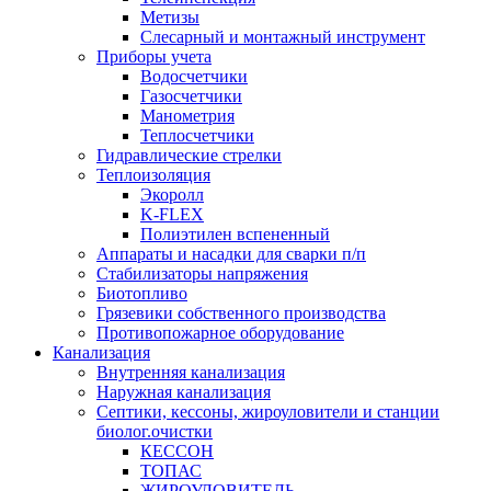
Метизы
Слесарный и монтажный инструмент
Приборы учета
Водосчетчики
Газосчетчики
Манометрия
Теплосчетчики
Гидравлические стрелки
Теплоизоляция
Экоролл
K-FLEX
Полиэтилен вспененный
Аппараты и насадки для сварки п/п
Стабилизаторы напряжения
Биотопливо
Грязевики собственного производства
Противопожарное оборудование
Канализация
Внутренняя канализация
Наружная канализация
Септики, кессоны, жироуловители и станции
биолог.очистки
КЕССОН
ТОПАС
ЖИРОУЛОВИТЕЛЬ