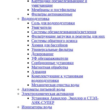
Картриджи обезжелезивающие и
умягчающие
Мембраны и постфильтры
Фильтры антинакипные
Водоподготовка
Соль для водоподготовки
Умягчители
Системы обезжелезивания/осветления
Фильтрующие загрузки и реагенты для них
Системы обратного осмоса
Химия для бассейнов
Универсальные фильтры
Дозирование
УФ обеззараживатели
Сорбционные установки
Магнитная обработка
Аэрация
Комплектующие к установкам
водоподготовки
Механическая очистка воды
Автоматы питьевой воды
Электрохимическая активация
Установки Аквахлор, Экохлор и СТЭЛ-
АНК-СУПЕР
Ионизаторы воды