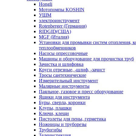
Hongli
Мотопомпы KOSHIN
УШМ
электроинструмент
Rotenberger (Германия)
RIDGID(США)
MGF (Италия)
Установки для промывки систем отопления, к
теплообменников
Насосы опрессовочные
Машины и оборудование для прочистки труб
Зачистка и шлифовка
Круги отрезные, -шлиф, -зачист
Тросы сантехнические
Измерительный инструмент
Малярные инструменты
Паяльное, газовое и пресс оборудование
Ящики для инструмента
Буры, сверла, коронки
Клупы, плашки
Ключи, клещи
Пистолеты для пены, герметика
Ножницы и труборезы
Трубогибы
Телеинспекция