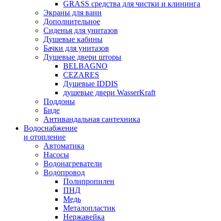
GRASS средства для чистки и клининга
Экраны для ванн
Дополнительное
Сиденья для унитазов
Душевые кабины
Бачки для унитазов
Душевые двери шторы
BELBAGNO
CEZARES
Душевые IDDIS
душевые двери WasserKraft
Поддоны
Биде
Антивандальная сантехника
Водоснабжение
и отопление
Автоматика
Насосы
Водонагреватели
Водопровод
Полипропилен
ПНД
Медь
Металопластик
Нержавейка