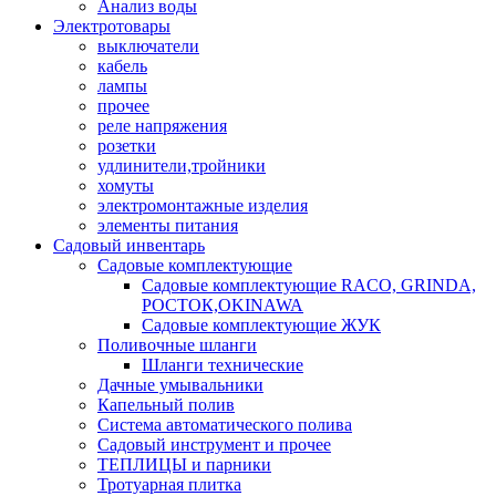
Анализ воды
Электротовары
выключатели
кабель
лампы
прочее
реле напряжения
розетки
удлинители,тройники
хомуты
электромонтажные изделия
элементы питания
Садовый инвентарь
Садовые комплектующие
Садовые комплектующие RACO, GRINDA,
РОСТОК,OKINAWA
Садовые комплектующие ЖУК
Поливочные шланги
Шланги технические
Дачные умывальники
Капельный полив
Система автоматического полива
Садовый инструмент и прочее
ТЕПЛИЦЫ и парники
Тротуарная плитка