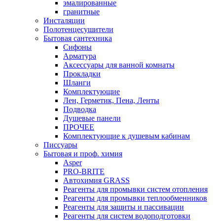
эмалированные
гранитные
Инсталяции
Полотенцесушители
Бытовая сантехника
Сифоны
Арматура
Аксессуары для ванной комнаты
Прокладки
Шланги
Комплектующие
Лен, Герметик, Пена, Ленты
Подводка
Душевые панели
ПРОЧЕЕ
Комплектующие к душевым кабинам
Писсуары
Бытовая и проф. химия
Asper
PRO-BRITE
Автохимия GRASS
Реагенты для промывки систем отопления
Реагенты для промывки теплообменников
Реагенты для защиты и пассивации
Реагенты для систем водоподготовки