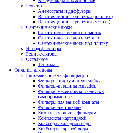
Воздуховоды алюминиевые
Решетки
Анемостаты и диффузоры
Вентиляционные решетки (пластик)
Вентиляционные решетки (металл)
Сантехнические люки
Сантехнические люки пластик
Сантехнические люки металл
Сантехнические люки под плитку
Нанодефлекторы
Рециркуляторы
Остальное
Тепломаш
Фильтры для воды
Бытовые системы фильтрации
Фильтры под кухонную мойку
Фильтры-кувшины Аквафор
Фильтры механической очистки
самопромывные
Фильтры для ванной комнаты
Фильтры настольные
Комплектующие к фильтрам
Комплекты картриджей
Колбы для холодной воды
Колбы для горячей воды