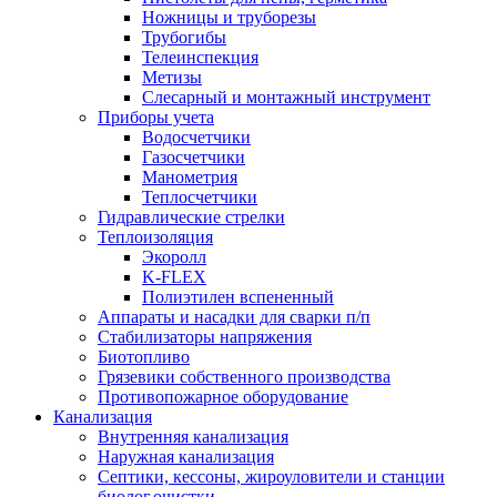
Ножницы и труборезы
Трубогибы
Телеинспекция
Метизы
Слесарный и монтажный инструмент
Приборы учета
Водосчетчики
Газосчетчики
Манометрия
Теплосчетчики
Гидравлические стрелки
Теплоизоляция
Экоролл
K-FLEX
Полиэтилен вспененный
Аппараты и насадки для сварки п/п
Стабилизаторы напряжения
Биотопливо
Грязевики собственного производства
Противопожарное оборудование
Канализация
Внутренняя канализация
Наружная канализация
Септики, кессоны, жироуловители и станции
биолог.очистки