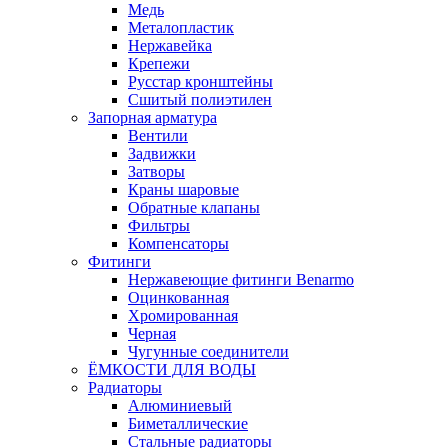
Медь
Металопластик
Нержавейка
Крепежи
Русстар кронштейны
Сшитый полиэтилен
Запорная арматура
Вентили
Задвижки
Затворы
Краны шаровые
Обратные клапаны
Фильтры
Компенсаторы
Фитинги
Нержавеющие фитинги Benarmo
Оцинкованная
Хромированная
Черная
Чугунные соединители
ЁМКОСТИ ДЛЯ ВОДЫ
Радиаторы
Алюминиевый
Биметаллические
Стальные радиаторы