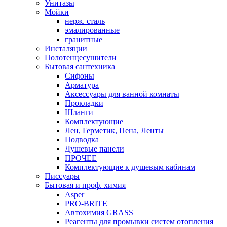
Унитазы
Мойки
нерж. сталь
эмалированные
гранитные
Инсталяции
Полотенцесушители
Бытовая сантехника
Сифоны
Арматура
Аксессуары для ванной комнаты
Прокладки
Шланги
Комплектующие
Лен, Герметик, Пена, Ленты
Подводка
Душевые панели
ПРОЧЕЕ
Комплектующие к душевым кабинам
Писсуары
Бытовая и проф. химия
Asper
PRO-BRITE
Автохимия GRASS
Реагенты для промывки систем отопления