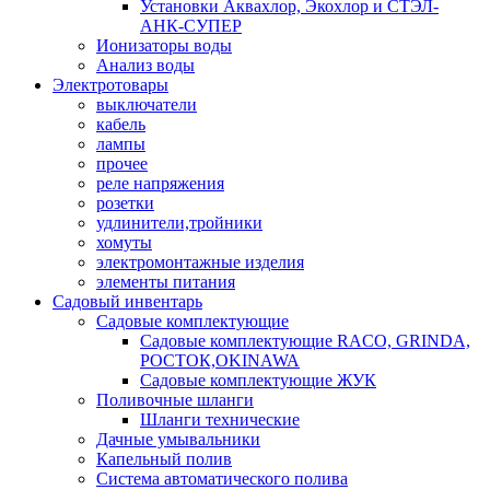
Установки Аквахлор, Экохлор и СТЭЛ-
АНК-СУПЕР
Ионизаторы воды
Анализ воды
Электротовары
выключатели
кабель
лампы
прочее
реле напряжения
розетки
удлинители,тройники
хомуты
электромонтажные изделия
элементы питания
Садовый инвентарь
Садовые комплектующие
Садовые комплектующие RACO, GRINDA,
РОСТОК,OKINAWA
Садовые комплектующие ЖУК
Поливочные шланги
Шланги технические
Дачные умывальники
Капельный полив
Система автоматического полива