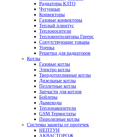
Радиаторы КЗТО
Чугунные
Конвекторы
Газовые конвекторы
Теплый плинтус
Теплоносители
Тепловентиляторы Греерс
Сопутствующие товары
Уценка
Решетки для радиаторов
Котлы
Газовые котлы
Электро котлы
Твердотопливные котлы
Дизельные котлы
Пеллетные котлы
Запчасти для котлов
Бойлеры
Дымоходы
Теплонакопители
GSM Термостаты
Пиролизные котлы
Системы защиты от протечек
НЕПТУН
АКВАСТОРОЖ