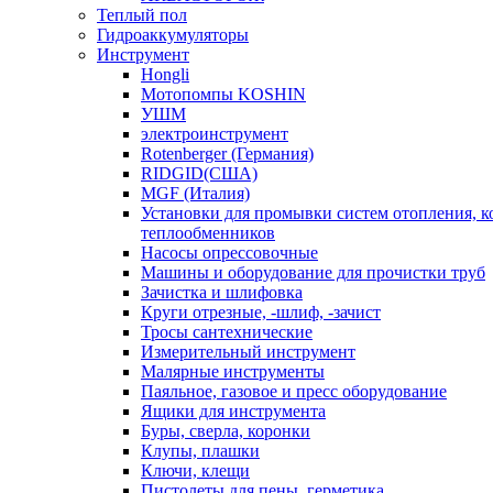
Теплый пол
Гидроаккумуляторы
Инструмент
Hongli
Мотопомпы KOSHIN
УШМ
электроинструмент
Rotenberger (Германия)
RIDGID(США)
MGF (Италия)
Установки для промывки систем отопления, к
теплообменников
Насосы опрессовочные
Машины и оборудование для прочистки труб
Зачистка и шлифовка
Круги отрезные, -шлиф, -зачист
Тросы сантехнические
Измерительный инструмент
Малярные инструменты
Паяльное, газовое и пресс оборудование
Ящики для инструмента
Буры, сверла, коронки
Клупы, плашки
Ключи, клещи
Пистолеты для пены, герметика