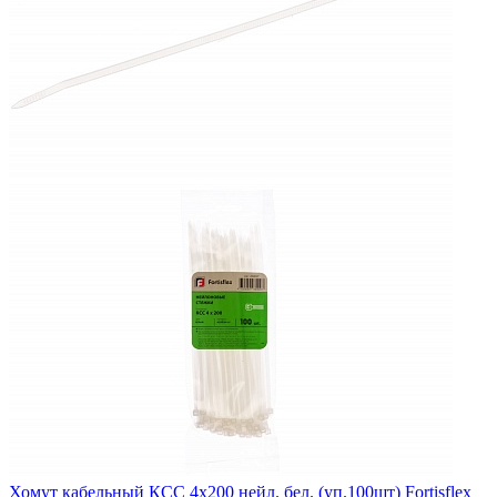
Хомут кабельный КСС 4х200 нейл. бел. (уп.100шт) Fortisflex