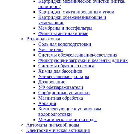
Картриджи механической очистки (нитка,
полипроп.)
Картриджи с активированным углем
Картриджи обезжелезивающие и
умягчающие
Мембраны и постфильтры
Фильтры антинакипные
Водоподготовка
Соль для водоподготовки
Умягчители
Системы обезжелезивания/осветления
Фильтрующие загрузки и реагенты для них
Системы обратного осмоса
Химия для бассейнов
Универсальные фильтры
Дозирование
УФ обеззараживатели
Сорбционные установки
Магнитная обработка
Аэрация
Комплектующие к установкам
водоподготовки
Механическая очистка воды
Автоматы питьевой воды
Электрохимическая активация