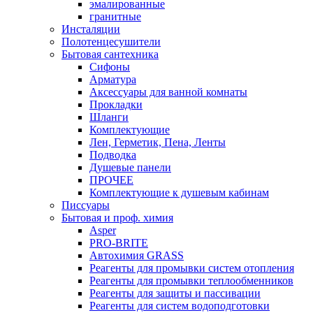
эмалированные
гранитные
Инсталяции
Полотенцесушители
Бытовая сантехника
Сифоны
Арматура
Аксессуары для ванной комнаты
Прокладки
Шланги
Комплектующие
Лен, Герметик, Пена, Ленты
Подводка
Душевые панели
ПРОЧЕЕ
Комплектующие к душевым кабинам
Писсуары
Бытовая и проф. химия
Asper
PRO-BRITE
Автохимия GRASS
Реагенты для промывки систем отопления
Реагенты для промывки теплообменников
Реагенты для защиты и пассивации
Реагенты для систем водоподготовки