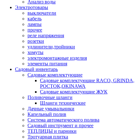
Анализ воды
Электротовары
выключатели
кабель
лампы
прочее
реле напряжения
розетки
удлинители,тройники
хомуты
электромонтажные изделия
элементы питания
Садовый инвентарь
Садовые комплектующие
Садовые комплектующие RACO, GRINDA,
РОСТОК,OKINAWA
Садовые комплектующие ЖУК
Поливочные шланги
Шланги технические
Дачные умывальники
Капельный полив
Система автоматического полива
Садовый инструмент и прочее
ТЕПЛИЦЫ и парники
Тротуарная плитка