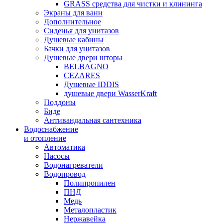
GRASS средства для чистки и клининга
Экраны для ванн
Дополнительное
Сиденья для унитазов
Душевые кабины
Бачки для унитазов
Душевые двери шторы
BELBAGNO
CEZARES
Душевые IDDIS
душевые двери WasserKraft
Поддоны
Биде
Антивандальная сантехника
Водоснабжение
и отопление
Автоматика
Насосы
Водонагреватели
Водопровод
Полипропилен
ПНД
Медь
Металопластик
Нержавейка