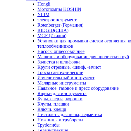
Hongli
Мотопомпы KOSHIN
УШМ
электроинструмент
Rotenberger (Германия)
RIDGID(США)
MGF (Италия)
Установки для промывки систем отопления, к
теплообменников
Насосы опрессовочные
Машины и оборудование для прочистки труб
Зачистка и шлифовка
Круги отрезные, -шлиф, -зачист
Тросы сантехнические
Измерительный инструмент
Малярные инструменты
Паяльное, газовое и пресс оборудование
Ящики для инструмента
Буры, сверла, коронки
Клупы, плашки
Ключи, клещи
Пистолеты для пены, герметика
Ножницы и труборезы
Трубогибы
Телеинспекция