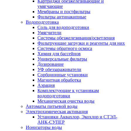
Картриджи обезжелезивающие и
умягчающие
Мембраны и постфильтры
Фильтры антинакипные
Водоподготовка
Соль для водоподготовки
Умягчители
Системы обезжелезивания/осветления
Фильтрующие загрузки и реагенты для них
Системы обратного осмоса
Химия для бассейнов
Универсальные фильтры
Дозирование
УФ обеззараживатели
Сорбционные установки
Магнитная обработка
Аэрация
Комплектующие к установкам
водоподготовки
Механическая очистка воды
Автоматы питьевой воды
Электрохимическая активация
Установки Аквахлор, Экохлор и СТЭЛ-
АНК-СУПЕР
Ионизаторы воды