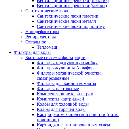
Вентиляционные решетки (пластик)
Вентиляционные решетки (металл)
Сантехнические люки
Сантехнические люки пластик
Сантехнические люки металл
Сантехнические люки под плитку
Нанодефлекторы
Рециркуляторы
Остальное
Тепломаш
Фильтры для воды
Бытовые системы фильтрации
Фильтры под кухонную мойку
Фильтры-кувшины Аквафор
Фильтры механической очистки
самопромывные
Фильтры для ванной комнаты
Фильтры настольные
Комплектующие к фильтрам
Комплекты картриджей
Колбы для холодной воды
Колбы для горячей воды
Картриджи механической очистки (нитка,
полипроп.)
Картриджи с активированным углем