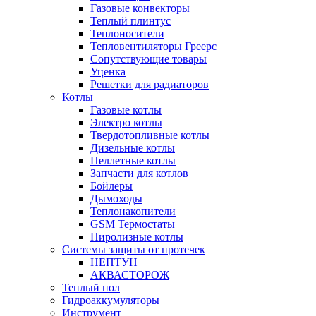
Газовые конвекторы
Теплый плинтус
Теплоносители
Тепловентиляторы Греерс
Сопутствующие товары
Уценка
Решетки для радиаторов
Котлы
Газовые котлы
Электро котлы
Твердотопливные котлы
Дизельные котлы
Пеллетные котлы
Запчасти для котлов
Бойлеры
Дымоходы
Теплонакопители
GSM Термостаты
Пиролизные котлы
Системы защиты от протечек
НЕПТУН
АКВАСТОРОЖ
Теплый пол
Гидроаккумуляторы
Инструмент