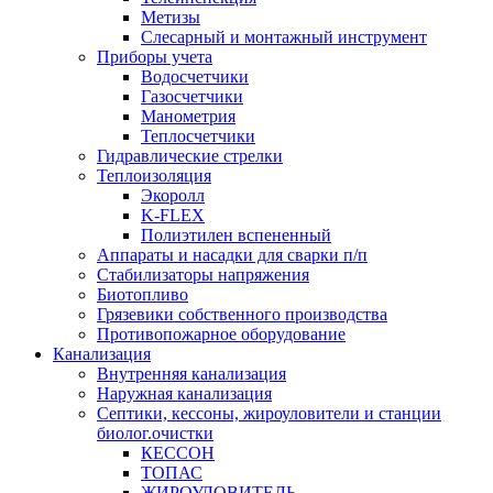
Метизы
Слесарный и монтажный инструмент
Приборы учета
Водосчетчики
Газосчетчики
Манометрия
Теплосчетчики
Гидравлические стрелки
Теплоизоляция
Экоролл
K-FLEX
Полиэтилен вспененный
Аппараты и насадки для сварки п/п
Стабилизаторы напряжения
Биотопливо
Грязевики собственного производства
Противопожарное оборудование
Канализация
Внутренняя канализация
Наружная канализация
Септики, кессоны, жироуловители и станции
биолог.очистки
КЕССОН
ТОПАС
ЖИРОУЛОВИТЕЛЬ