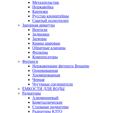
Металопластик
Нержавейка
Крепежи
Русстар кронштейны
Сшитый полиэтилен
Запорная арматура
Вентили
Задвижки
Затворы
Краны шаровые
Обратные клапаны
Фильтры
Компенсаторы
Фитинги
Нержавеющие фитинги Benarmo
Оцинкованная
Хромированная
Черная
Чугунные соединители
ЁМКОСТИ ДЛЯ ВОДЫ
Радиаторы
Алюминиевый
Биметаллические
Стальные радиаторы
Радиаторы КЗТО