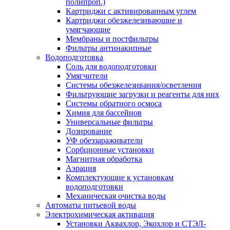
полипроп.)
Картриджи с активированным углем
Картриджи обезжелезивающие и
умягчающие
Мембраны и постфильтры
Фильтры антинакипные
Водоподготовка
Соль для водоподготовки
Умягчители
Системы обезжелезивания/осветления
Фильтрующие загрузки и реагенты для них
Системы обратного осмоса
Химия для бассейнов
Универсальные фильтры
Дозирование
УФ обеззараживатели
Сорбционные установки
Магнитная обработка
Аэрация
Комплектующие к установкам
водоподготовки
Механическая очистка воды
Автоматы питьевой воды
Электрохимическая активация
Установки Аквахлор, Экохлор и СТЭЛ-