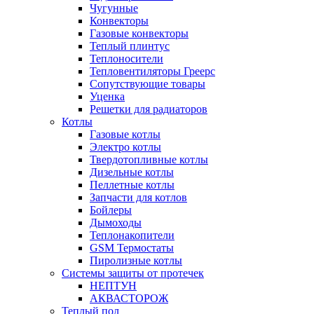
Чугунные
Конвекторы
Газовые конвекторы
Теплый плинтус
Теплоносители
Тепловентиляторы Греерс
Сопутствующие товары
Уценка
Решетки для радиаторов
Котлы
Газовые котлы
Электро котлы
Твердотопливные котлы
Дизельные котлы
Пеллетные котлы
Запчасти для котлов
Бойлеры
Дымоходы
Теплонакопители
GSM Термостаты
Пиролизные котлы
Системы защиты от протечек
НЕПТУН
АКВАСТОРОЖ
Теплый пол