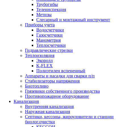
Трубогибы
Телеинспекция
Метизы
Слесарный и монтажный инструмент
Приборы учета
Водосчетчики
Газосчетчики
Манометрия
Теплосчетчики
Гидравлические стрелки
Теплоизоляция
Экоролл
K-FLEX
Полиэтилен вспененный
Аппараты и насадки для сварки п/п
Стабилизаторы напряжения
Биотопливо
Грязевики собственного производства
Противопожарное оборудование
Канализация
Внутренняя канализация
Наружная канализация
Септики, кессоны, жироуловители и станции
биолог.очистки
КЕССОН