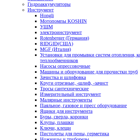
Гидроаккумуляторы
Инструмент
Hongli
Мотопомпы KOSHIN
УШМ
электроинструмент
Rotenberger (Германия)
RIDGID(США)
MGF (Италия)
Установки для промывки систем отопления, к
теплообменников
Насосы опрессовочные
Машины и оборудование для прочистки труб
Зачистка и шлифовка
Круги отрезные, -шлиф, -зачист
Тросы сантехнические
Измерительный инструмент
Малярные инструменты
Паяльное, газовое и пресс оборудование
Ящики для инструмента
Буры, сверла, коронки
Клупы, плашки
Ключи, клещи
Пистолеты для пены, герметика
Ножницы и труборезы