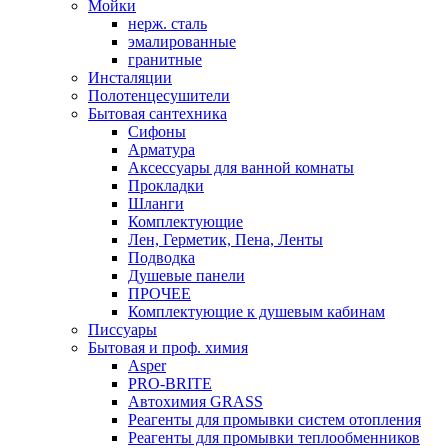
Мойки
нерж. сталь
эмалированные
гранитные
Инсталяции
Полотенцесушители
Бытовая сантехника
Сифоны
Арматура
Аксессуары для ванной комнаты
Прокладки
Шланги
Комплектующие
Лен, Герметик, Пена, Ленты
Подводка
Душевые панели
ПРОЧЕЕ
Комплектующие к душевым кабинам
Писсуары
Бытовая и проф. химия
Asper
PRO-BRITE
Автохимия GRASS
Реагенты для промывки систем отопления
Реагенты для промывки теплообменников