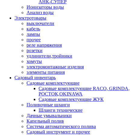
АНК-СУПЕР
Ионизаторы воды
Анализ воды
Электротовары
выключатели
кабель
лампы
прочее
реле напряжения
розетки
удлинители,тройники
хомуты
электромонтажные изделия
элементы питания
Садовый инвентарь
Садовые комплектующие
Садовые комплектующие RACO, GRINDA,
РОСТОК,OKINAWA
Садовые комплектующие ЖУК
Поливочные шланги
Шланги технические
Дачные умывальники
Капельный полив
Система автоматического полива
Садовый инструмент и прочее