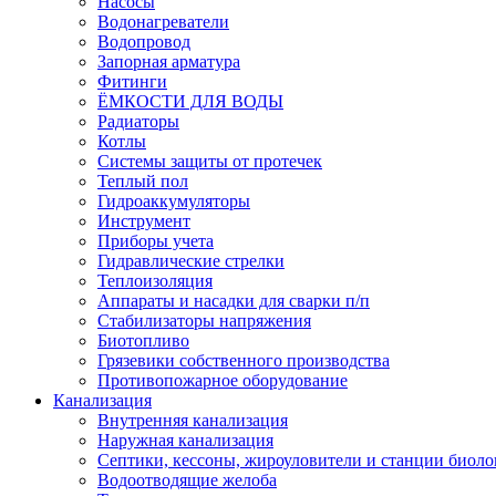
Насосы
Водонагреватели
Водопровод
Запорная арматура
Фитинги
ЁМКОСТИ ДЛЯ ВОДЫ
Радиаторы
Котлы
Системы защиты от протечек
Теплый пол
Гидроаккумуляторы
Инструмент
Приборы учета
Гидравлические стрелки
Теплоизоляция
Аппараты и насадки для сварки п/п
Стабилизаторы напряжения
Биотопливо
Грязевики собственного производства
Противопожарное оборудование
Канализация
Внутренняя канализация
Наружная канализация
Септики, кессоны, жироуловители и станции биоло
Водоотводящие желоба