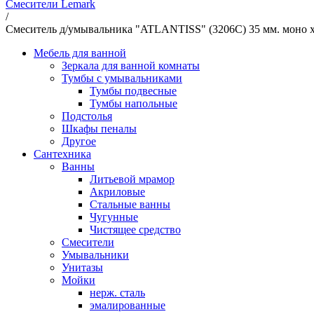
Смесители Lemark
/
Смеситель д/умывальника "ATLANTISS" (3206С) 35 мм. мон
Мебель для ванной
Зеркала для ванной комнаты
Тумбы с умывальниками
Тумбы подвесные
Тумбы напольные
Подстолья
Шкафы пеналы
Другое
Сантехника
Ванны
Литьевой мрамор
Акриловые
Стальные ванны
Чугунные
Чистящее средство
Смесители
Умывальники
Унитазы
Мойки
нерж. сталь
эмалированные