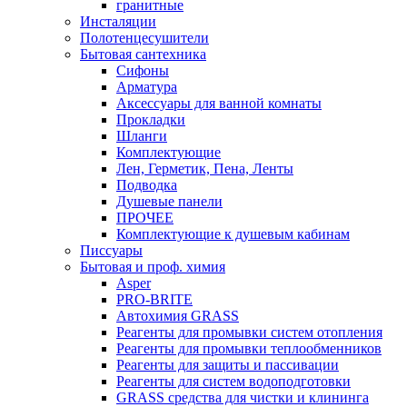
гранитные
Инсталяции
Полотенцесушители
Бытовая сантехника
Сифоны
Арматура
Аксессуары для ванной комнаты
Прокладки
Шланги
Комплектующие
Лен, Герметик, Пена, Ленты
Подводка
Душевые панели
ПРОЧЕЕ
Комплектующие к душевым кабинам
Писсуары
Бытовая и проф. химия
Asper
PRO-BRITE
Автохимия GRASS
Реагенты для промывки систем отопления
Реагенты для промывки теплообменников
Реагенты для защиты и пассивации
Реагенты для систем водоподготовки
GRASS средства для чистки и клининга