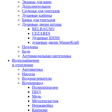
Экраны для ванн
Дополнительное
Сиденья для унитазов
Душевые кабины
Бачки для унитазов
Душевые двери шторы
BELBAGNO
CEZARES
Душевые IDDIS
душевые двери WasserKraft
Поддоны
Биде
Антивандальная сантехника
Водоснабжение
и отопление
Автоматика
Насосы
Водонагреватели
Водопровод
Полипропилен
ПНД
Медь
Металопластик
Нержавейка
Крепежи