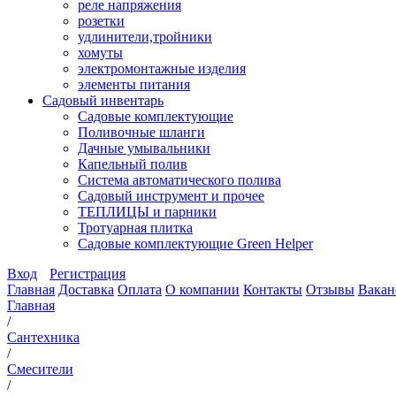
реле напряжения
розетки
удлинители,тройники
хомуты
электромонтажные изделия
элементы питания
Садовый инвентарь
Садовые комплектующие
Поливочные шланги
Дачные умывальники
Капельный полив
Система автоматического полива
Садовый инструмент и прочее
ТЕПЛИЦЫ и парники
Тротуарная плитка
Садовые комплектующие Green Helper
Вход
Регистрация
Главная
Доставка
Оплата
О компании
Контакты
Отзывы
Вакан
Главная
/
Сантехника
/
Смесители
/