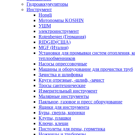
Гидроаккумуляторы
Инструмент
Hongli
Мотопомпы KOSHIN
УШМ
электроинструмент
Rotenberger (Германия)
RIDGID(США)
MGF (Италия)
Установки для промывки систем отопления, к
теплообменников
Насосы опрессовочные
Машины и оборудование для прочистки труб
Зачистка и шлифовка
Круги отрезные, -шлиф, -зачист
Тросы сантехнические
Измерительный инструмент
Малярные инструменты
Паяльное, газовое и пресс оборудование
Ящики для инструмента
Буры, сверла, коронки
Клупы, плашки
Ключи, клещи
Пистолеты для пены, герметика
Ножницы и труборезы