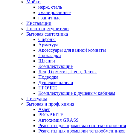
Мойки
нерж. сталь
эмалированные
гранитные
Инсталяции
Полотенцесушители
Бытовая сантехника
Сифоны
Арматура
Аксессуары для ванной комнаты
Прокладки
Шланги
Комплектующие
Лен, Герметик, Пена, Ленты
Подводка
Душевые панели
ПРОЧЕЕ
Комплектующие к душевым кабинам
Писсуары
Бытовая и проф. химия
Asper
PRO-BRITE
Автохимия GRASS
Реагенты для промывки систем отопления
Реагенты для промывки теплообменников