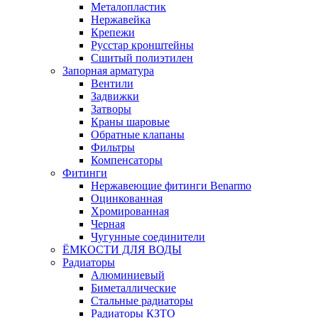
Металопластик
Нержавейка
Крепежи
Русстар кронштейны
Сшитый полиэтилен
Запорная арматура
Вентили
Задвижки
Затворы
Краны шаровые
Обратные клапаны
Фильтры
Компенсаторы
Фитинги
Нержавеющие фитинги Benarmo
Оцинкованная
Хромированная
Черная
Чугунные соединители
ЁМКОСТИ ДЛЯ ВОДЫ
Радиаторы
Алюминиевый
Биметаллические
Стальные радиаторы
Радиаторы КЗТО