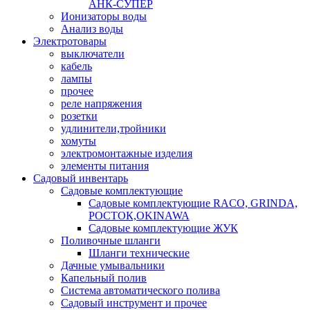
АНК-СУПЕР
Ионизаторы воды
Анализ воды
Электротовары
выключатели
кабель
лампы
прочее
реле напряжения
розетки
удлинители,тройники
хомуты
электромонтажные изделия
элементы питания
Садовый инвентарь
Садовые комплектующие
Садовые комплектующие RACO, GRINDA,
РОСТОК,OKINAWA
Садовые комплектующие ЖУК
Поливочные шланги
Шланги технические
Дачные умывальники
Капельный полив
Система автоматического полива
Садовый инструмент и прочее