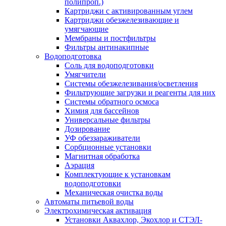
полипроп.)
Картриджи с активированным углем
Картриджи обезжелезивающие и
умягчающие
Мембраны и постфильтры
Фильтры антинакипные
Водоподготовка
Соль для водоподготовки
Умягчители
Системы обезжелезивания/осветления
Фильтрующие загрузки и реагенты для них
Системы обратного осмоса
Химия для бассейнов
Универсальные фильтры
Дозирование
УФ обеззараживатели
Сорбционные установки
Магнитная обработка
Аэрация
Комплектующие к установкам
водоподготовки
Механическая очистка воды
Автоматы питьевой воды
Электрохимическая активация
Установки Аквахлор, Экохлор и СТЭЛ-