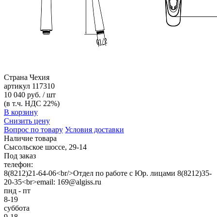
Страна
Чехия
артикул
117310
10 040 руб. / шт
(в т.ч. НДС 22%)
В корзину
Снизить цену
Вопрос по товару
Условия доставки
Наличие товара
Сысольское шоссе, 29-14
Под заказ
телефон:
8(8212)21-64-06<br/>Отдел по работе с Юр. лицами 8(8212)35-
20-35<br>email: 169@algiss.ru
пнд - пт
8-19
суббота
9-18