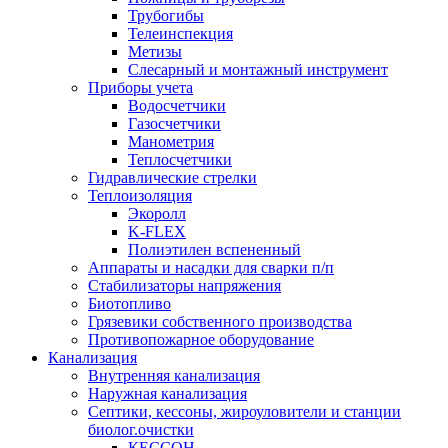
Трубогибы
Телеинспекция
Метизы
Слесарный и монтажный инструмент
Приборы учета
Водосчетчики
Газосчетчики
Манометрия
Теплосчетчики
Гидравлические стрелки
Теплоизоляция
Экоролл
K-FLEX
Полиэтилен вспененный
Аппараты и насадки для сварки п/п
Стабилизаторы напряжения
Биотопливо
Грязевики собственного производства
Противопожарное оборудование
Канализация
Внутренняя канализация
Наружная канализация
Септики, кессоны, жироуловители и станции
биолог.очистки
КЕССОН