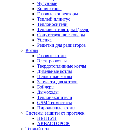
Чугунные
Конвекторы
Газовые конвекторы
Теплый плинтус
Теплоносители
Тепловентиляторы Греерс
Сопутствующие товары
Уценка
Решетки для радиаторов
Котлы
Газовые котлы
Электро котлы
Твердотопливные котлы
Дизельные котлы
Пеллетные котлы
Запчасти для котлов
Бойлеры
Дымоходы
Теплонакопители
GSM Термостаты
Пиролизные котлы
Системы защиты от протечек
НЕПТУН
АКВАСТОРОЖ
Теплый пол