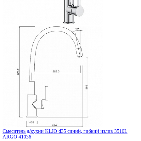
Смеситель д/кухни KLIO d35 синий, гибкий излив 3510L
ARGO 41036