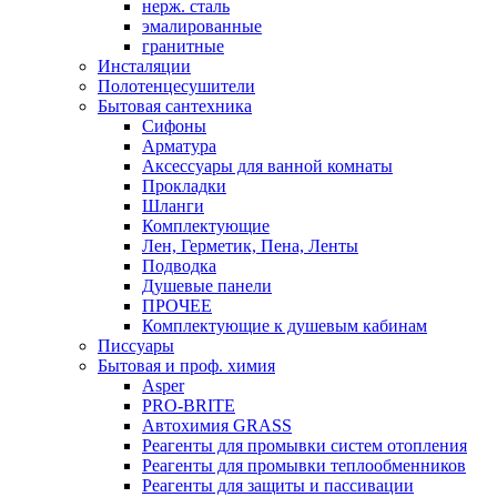
нерж. сталь
эмалированные
гранитные
Инсталяции
Полотенцесушители
Бытовая сантехника
Сифоны
Арматура
Аксессуары для ванной комнаты
Прокладки
Шланги
Комплектующие
Лен, Герметик, Пена, Ленты
Подводка
Душевые панели
ПРОЧЕЕ
Комплектующие к душевым кабинам
Писсуары
Бытовая и проф. химия
Asper
PRO-BRITE
Автохимия GRASS
Реагенты для промывки систем отопления
Реагенты для промывки теплообменников
Реагенты для защиты и пассивации