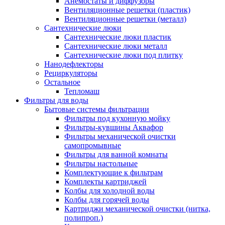
Анемостаты и диффузоры
Вентиляционные решетки (пластик)
Вентиляционные решетки (металл)
Сантехнические люки
Сантехнические люки пластик
Сантехнические люки металл
Сантехнические люки под плитку
Нанодефлекторы
Рециркуляторы
Остальное
Тепломаш
Фильтры для воды
Бытовые системы фильтрации
Фильтры под кухонную мойку
Фильтры-кувшины Аквафор
Фильтры механической очистки
самопромывные
Фильтры для ванной комнаты
Фильтры настольные
Комплектующие к фильтрам
Комплекты картриджей
Колбы для холодной воды
Колбы для горячей воды
Картриджи механической очистки (нитка,
полипроп.)