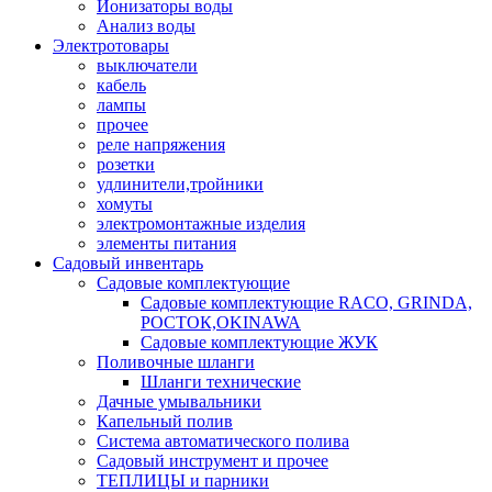
Ионизаторы воды
Анализ воды
Электротовары
выключатели
кабель
лампы
прочее
реле напряжения
розетки
удлинители,тройники
хомуты
электромонтажные изделия
элементы питания
Садовый инвентарь
Садовые комплектующие
Садовые комплектующие RACO, GRINDA,
РОСТОК,OKINAWA
Садовые комплектующие ЖУК
Поливочные шланги
Шланги технические
Дачные умывальники
Капельный полив
Система автоматического полива
Садовый инструмент и прочее
ТЕПЛИЦЫ и парники