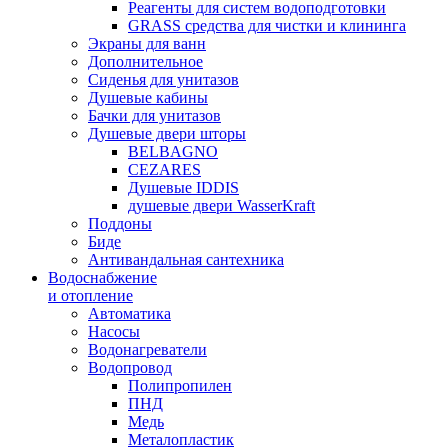
Реагенты для систем водоподготовки
GRASS средства для чистки и клининга
Экраны для ванн
Дополнительное
Сиденья для унитазов
Душевые кабины
Бачки для унитазов
Душевые двери шторы
BELBAGNO
CEZARES
Душевые IDDIS
душевые двери WasserKraft
Поддоны
Биде
Антивандальная сантехника
Водоснабжение
и отопление
Автоматика
Насосы
Водонагреватели
Водопровод
Полипропилен
ПНД
Медь
Металопластик