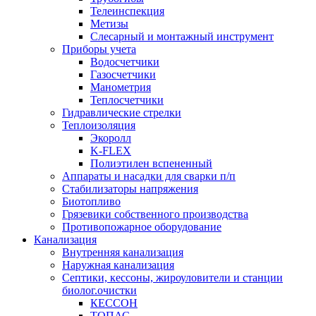
Телеинспекция
Метизы
Слесарный и монтажный инструмент
Приборы учета
Водосчетчики
Газосчетчики
Манометрия
Теплосчетчики
Гидравлические стрелки
Теплоизоляция
Экоролл
K-FLEX
Полиэтилен вспененный
Аппараты и насадки для сварки п/п
Стабилизаторы напряжения
Биотопливо
Грязевики собственного производства
Противопожарное оборудование
Канализация
Внутренняя канализация
Наружная канализация
Септики, кессоны, жироуловители и станции
биолог.очистки
КЕССОН
ТОПАС