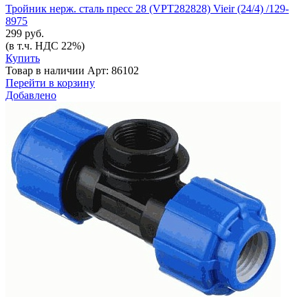
Тройник нерж. сталь пресс 28 (VPT282828) Vieir (24/4) /129-
8975
299 руб.
(в т.ч. НДС 22%)
Купить
Товар в наличии
Арт: 86102
Перейти в корзину
Добавлено