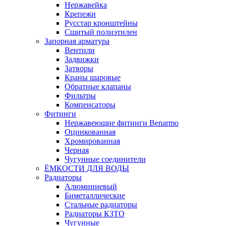
Нержавейка
Крепежи
Русстар кронштейны
Сшитый полиэтилен
Запорная арматура
Вентили
Задвижки
Затворы
Краны шаровые
Обратные клапаны
Фильтры
Компенсаторы
Фитинги
Нержавеющие фитинги Benarmo
Оцинкованная
Хромированная
Черная
Чугунные соединители
ЁМКОСТИ ДЛЯ ВОДЫ
Радиаторы
Алюминиевый
Биметаллические
Стальные радиаторы
Радиаторы КЗТО
Чугунные