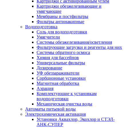
Картриджи с активированным углем
Картриджи обезжелезивающие и
умягчающие
Мембраны и постфильтры
Фильтры антинакипные
Водоподготовка
Соль для водоподготовки
Умягчители
Системы обезжелезивания/осветления
Фильтрующие загрузки и реагенты для них
Системы обратного осмоса
Химия для бассейнов
Универсальные фильтры
Дозирование
УФ обеззараживатели
Сорбционные установки
Магнитная обработка
Аэрация
Комплектующие к установкам
водоподготовки
Механическая очистка воды
Автоматы питьевой воды
Электрохимическая активация
Установки Аквахлор, Экохлор и СТЭЛ-
АНК-СУПЕР