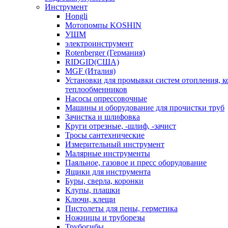
Инструмент
Hongli
Мотопомпы KOSHIN
УШМ
электроинструмент
Rotenberger (Германия)
RIDGID(США)
MGF (Италия)
Установки для промывки систем отопления, к
теплообменников
Насосы опрессовочные
Машины и оборудование для прочистки труб
Зачистка и шлифовка
Круги отрезные, -шлиф, -зачист
Тросы сантехнические
Измерительный инструмент
Малярные инструменты
Паяльное, газовое и пресс оборудование
Ящики для инструмента
Буры, сверла, коронки
Клупы, плашки
Ключи, клещи
Пистолеты для пены, герметика
Ножницы и труборезы
Трубогибы