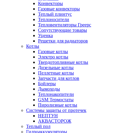
Конвекторы
Газовые конвекторы
Теплый плинтус
Теплоносители
Тепловентиляторы Греерс
Сопутствующие товары
Уценка
Решетки для радиаторов
Котлы
Газовые котлы
Электро котлы
Твердотопливные котлы
Дизельные котлы
Пеллетные котлы
Запчасти для котлов
Бойлеры
Дымоходы
Теплонакопители
GSM Термостаты
Пиролизные котлы
Системы защиты от протечек
НЕПТУН
АКВАСТОРОЖ
Теплый пол
Гидроаккумуляторы