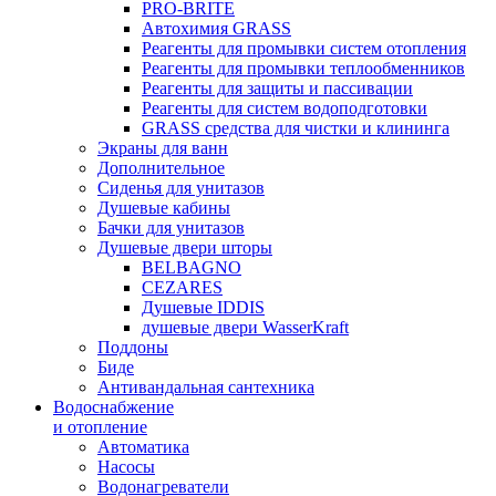
PRO-BRITE
Автохимия GRASS
Реагенты для промывки систем отопления
Реагенты для промывки теплообменников
Реагенты для защиты и пассивации
Реагенты для систем водоподготовки
GRASS средства для чистки и клининга
Экраны для ванн
Дополнительное
Сиденья для унитазов
Душевые кабины
Бачки для унитазов
Душевые двери шторы
BELBAGNO
CEZARES
Душевые IDDIS
душевые двери WasserKraft
Поддоны
Биде
Антивандальная сантехника
Водоснабжение
и отопление
Автоматика
Насосы
Водонагреватели