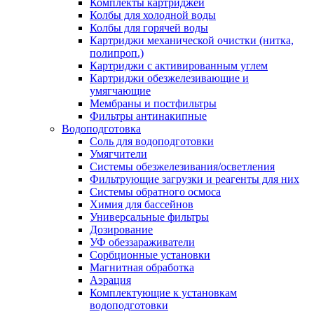
Комплекты картриджей
Колбы для холодной воды
Колбы для горячей воды
Картриджи механической очистки (нитка,
полипроп.)
Картриджи с активированным углем
Картриджи обезжелезивающие и
умягчающие
Мембраны и постфильтры
Фильтры антинакипные
Водоподготовка
Соль для водоподготовки
Умягчители
Системы обезжелезивания/осветления
Фильтрующие загрузки и реагенты для них
Системы обратного осмоса
Химия для бассейнов
Универсальные фильтры
Дозирование
УФ обеззараживатели
Сорбционные установки
Магнитная обработка
Аэрация
Комплектующие к установкам
водоподготовки