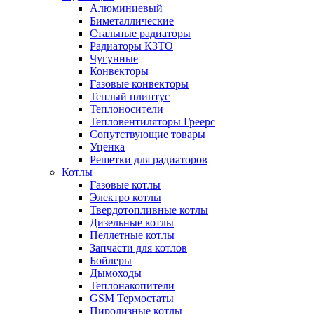
Алюминиевый
Биметаллические
Стальные радиаторы
Радиаторы КЗТО
Чугунные
Конвекторы
Газовые конвекторы
Теплый плинтус
Теплоносители
Тепловентиляторы Греерс
Сопутствующие товары
Уценка
Решетки для радиаторов
Котлы
Газовые котлы
Электро котлы
Твердотопливные котлы
Дизельные котлы
Пеллетные котлы
Запчасти для котлов
Бойлеры
Дымоходы
Теплонакопители
GSM Термостаты
Пиролизные котлы