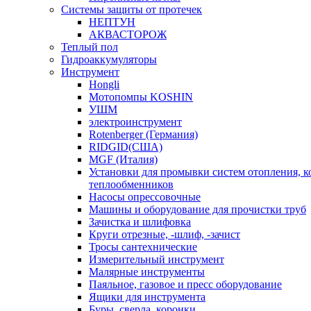
Системы защиты от протечек
НЕПТУН
АКВАСТОРОЖ
Теплый пол
Гидроаккумуляторы
Инструмент
Hongli
Мотопомпы KOSHIN
УШМ
электроинструмент
Rotenberger (Германия)
RIDGID(США)
MGF (Италия)
Установки для промывки систем отопления, к
теплообменников
Насосы опрессовочные
Машины и оборудование для прочистки труб
Зачистка и шлифовка
Круги отрезные, -шлиф, -зачист
Тросы сантехнические
Измерительный инструмент
Малярные инструменты
Паяльное, газовое и пресс оборудование
Ящики для инструмента
Буры, сверла, коронки