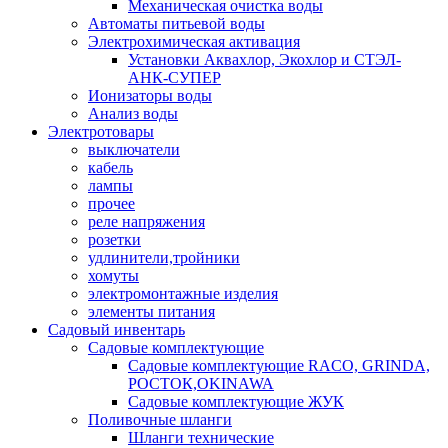
Механическая очистка воды
Автоматы питьевой воды
Электрохимическая активация
Установки Аквахлор, Экохлор и СТЭЛ-
АНК-СУПЕР
Ионизаторы воды
Анализ воды
Электротовары
выключатели
кабель
лампы
прочее
реле напряжения
розетки
удлинители,тройники
хомуты
электромонтажные изделия
элементы питания
Садовый инвентарь
Садовые комплектующие
Садовые комплектующие RACO, GRINDA,
РОСТОК,OKINAWA
Садовые комплектующие ЖУК
Поливочные шланги
Шланги технические