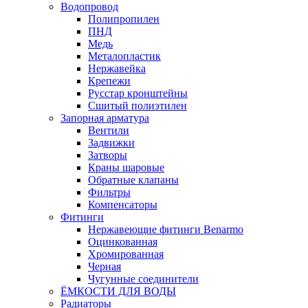
Водопровод
Полипропилен
ПНД
Медь
Металопластик
Нержавейка
Крепежи
Русстар кронштейны
Сшитый полиэтилен
Запорная арматура
Вентили
Задвижки
Затворы
Краны шаровые
Обратные клапаны
Фильтры
Компенсаторы
Фитинги
Нержавеющие фитинги Benarmo
Оцинкованная
Хромированная
Черная
Чугунные соединители
ЁМКОСТИ ДЛЯ ВОДЫ
Радиаторы