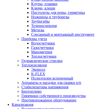
Клупы, плашки
Ключи, клещи
Пистолеты для пены, герметика
Ножницы и труборезы
Трубогибы
Телеинспекция
Метизы
Слесарный и монтажный инструмент
Приборы учета
Водосчетчики
Газосчетчики
Манометрия
Теплосчетчики
Гидравлические стрелки
Теплоизоляция
Экоролл
K-FLEX
Полиэтилен вспененный
Аппараты и насадки для сварки п/п
Стабилизаторы напряжения
Биотопливо
Грязевики собственного производства
Противопожарное оборудование
Канализация
Внутренняя канализация