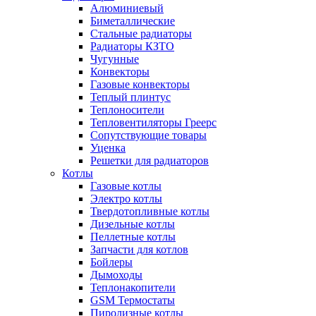
Алюминиевый
Биметаллические
Стальные радиаторы
Радиаторы КЗТО
Чугунные
Конвекторы
Газовые конвекторы
Теплый плинтус
Теплоносители
Тепловентиляторы Греерс
Сопутствующие товары
Уценка
Решетки для радиаторов
Котлы
Газовые котлы
Электро котлы
Твердотопливные котлы
Дизельные котлы
Пеллетные котлы
Запчасти для котлов
Бойлеры
Дымоходы
Теплонакопители
GSM Термостаты
Пиролизные котлы