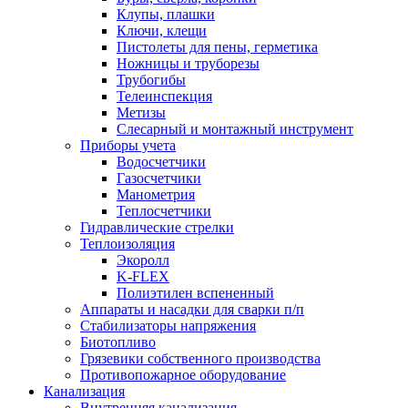
Клупы, плашки
Ключи, клещи
Пистолеты для пены, герметика
Ножницы и труборезы
Трубогибы
Телеинспекция
Метизы
Слесарный и монтажный инструмент
Приборы учета
Водосчетчики
Газосчетчики
Манометрия
Теплосчетчики
Гидравлические стрелки
Теплоизоляция
Экоролл
K-FLEX
Полиэтилен вспененный
Аппараты и насадки для сварки п/п
Стабилизаторы напряжения
Биотопливо
Грязевики собственного производства
Противопожарное оборудование
Канализация
Внутренняя канализация