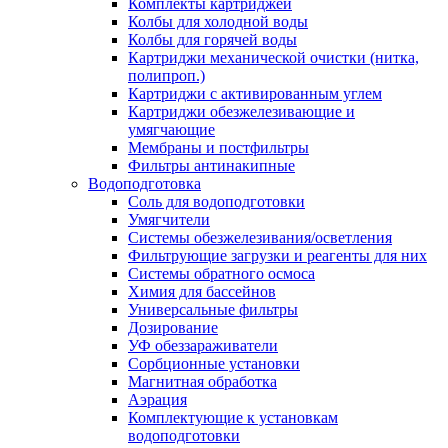
Комплекты картриджей
Колбы для холодной воды
Колбы для горячей воды
Картриджи механической очистки (нитка,
полипроп.)
Картриджи с активированным углем
Картриджи обезжелезивающие и
умягчающие
Мембраны и постфильтры
Фильтры антинакипные
Водоподготовка
Соль для водоподготовки
Умягчители
Системы обезжелезивания/осветления
Фильтрующие загрузки и реагенты для них
Системы обратного осмоса
Химия для бассейнов
Универсальные фильтры
Дозирование
УФ обеззараживатели
Сорбционные установки
Магнитная обработка
Аэрация
Комплектующие к установкам
водоподготовки