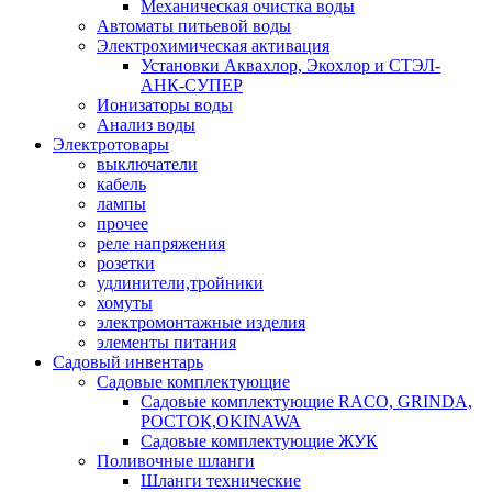
Механическая очистка воды
Автоматы питьевой воды
Электрохимическая активация
Установки Аквахлор, Экохлор и СТЭЛ-
АНК-СУПЕР
Ионизаторы воды
Анализ воды
Электротовары
выключатели
кабель
лампы
прочее
реле напряжения
розетки
удлинители,тройники
хомуты
электромонтажные изделия
элементы питания
Садовый инвентарь
Садовые комплектующие
Садовые комплектующие RACO, GRINDA,
РОСТОК,OKINAWA
Садовые комплектующие ЖУК
Поливочные шланги
Шланги технические