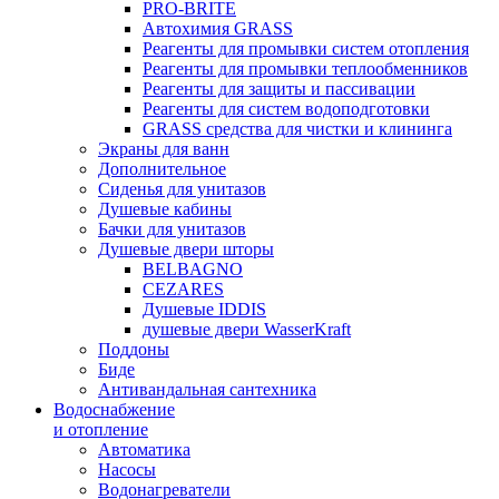
PRO-BRITE
Автохимия GRASS
Реагенты для промывки систем отопления
Реагенты для промывки теплообменников
Реагенты для защиты и пассивации
Реагенты для систем водоподготовки
GRASS средства для чистки и клининга
Экраны для ванн
Дополнительное
Сиденья для унитазов
Душевые кабины
Бачки для унитазов
Душевые двери шторы
BELBAGNO
CEZARES
Душевые IDDIS
душевые двери WasserKraft
Поддоны
Биде
Антивандальная сантехника
Водоснабжение
и отопление
Автоматика
Насосы
Водонагреватели