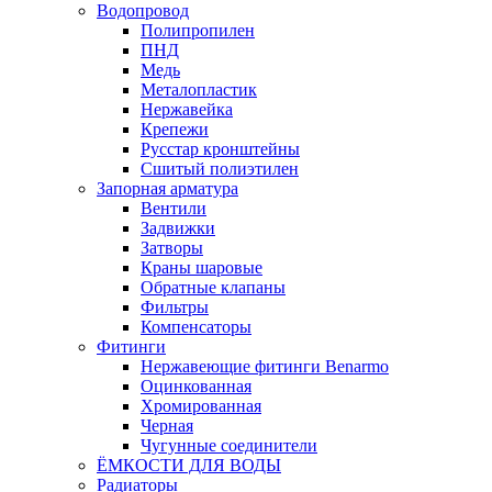
Водопровод
Полипропилен
ПНД
Медь
Металопластик
Нержавейка
Крепежи
Русстар кронштейны
Сшитый полиэтилен
Запорная арматура
Вентили
Задвижки
Затворы
Краны шаровые
Обратные клапаны
Фильтры
Компенсаторы
Фитинги
Нержавеющие фитинги Benarmo
Оцинкованная
Хромированная
Черная
Чугунные соединители
ЁМКОСТИ ДЛЯ ВОДЫ
Радиаторы