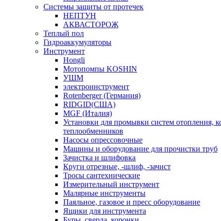
Системы защиты от протечек
НЕПТУН
АКВАСТОРОЖ
Теплый пол
Гидроаккумуляторы
Инструмент
Hongli
Мотопомпы KOSHIN
УШМ
электроинструмент
Rotenberger (Германия)
RIDGID(США)
MGF (Италия)
Установки для промывки систем отопления, к
теплообменников
Насосы опрессовочные
Машины и оборудование для прочистки труб
Зачистка и шлифовка
Круги отрезные, -шлиф, -зачист
Тросы сантехнические
Измерительный инструмент
Малярные инструменты
Паяльное, газовое и пресс оборудование
Ящики для инструмента
Буры, сверла, коронки