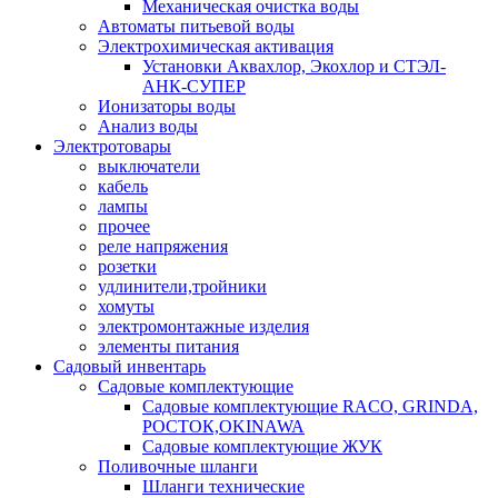
Механическая очистка воды
Автоматы питьевой воды
Электрохимическая активация
Установки Аквахлор, Экохлор и СТЭЛ-
АНК-СУПЕР
Ионизаторы воды
Анализ воды
Электротовары
выключатели
кабель
лампы
прочее
реле напряжения
розетки
удлинители,тройники
хомуты
электромонтажные изделия
элементы питания
Садовый инвентарь
Садовые комплектующие
Садовые комплектующие RACO, GRINDA,
РОСТОК,OKINAWA
Садовые комплектующие ЖУК
Поливочные шланги
Шланги технические