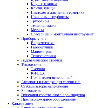
Клупы, плашки
Ключи, клещи
Пистолеты для пены, герметика
Ножницы и труборезы
Трубогибы
Телеинспекция
Метизы
Слесарный и монтажный инструмент
Приборы учета
Водосчетчики
Газосчетчики
Манометрия
Теплосчетчики
Гидравлические стрелки
Теплоизоляция
Экоролл
K-FLEX
Полиэтилен вспененный
Аппараты и насадки для сварки п/п
Стабилизаторы напряжения
Биотопливо
Грязевики собственного производства
Противопожарное оборудование
Канализация
Внутренняя канализация