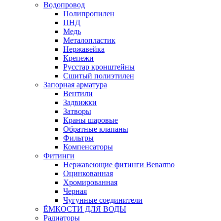
Водопровод
Полипропилен
ПНД
Медь
Металопластик
Нержавейка
Крепежи
Русстар кронштейны
Сшитый полиэтилен
Запорная арматура
Вентили
Задвижки
Затворы
Краны шаровые
Обратные клапаны
Фильтры
Компенсаторы
Фитинги
Нержавеющие фитинги Benarmo
Оцинкованная
Хромированная
Черная
Чугунные соединители
ЁМКОСТИ ДЛЯ ВОДЫ
Радиаторы