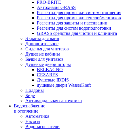
PRO-BRITE
Автохимия GRASS
Реагенты для промывки систем отопления
Реагенты для промывки теплообменников
Реагенты для защиты и пассивации
Реагенты для систем водоподготовки
GRASS средства для чистки и клининга
Экраны для ванн
Дополнительное
Сиденья для унитазов
Душевые кабины
Бачки для унитазов
Душевые двери шторы
BELBAGNO
CEZARES
Душевые IDDIS
душевые двери WasserKraft
Поддоны
Биде
Антивандальная сантехника
Водоснабжение
и отопление
Автоматика
Насосы
Водонагреватели