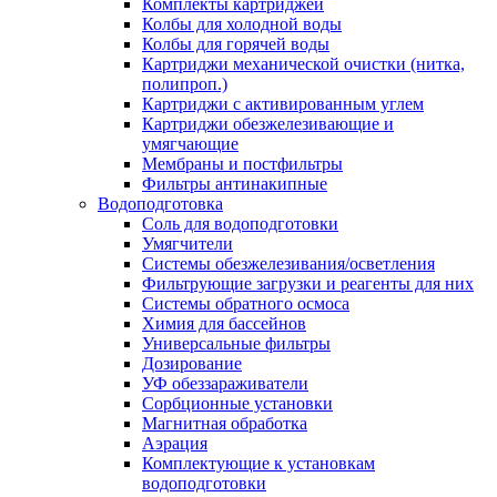
Комплекты картриджей
Колбы для холодной воды
Колбы для горячей воды
Картриджи механической очистки (нитка,
полипроп.)
Картриджи с активированным углем
Картриджи обезжелезивающие и
умягчающие
Мембраны и постфильтры
Фильтры антинакипные
Водоподготовка
Соль для водоподготовки
Умягчители
Системы обезжелезивания/осветления
Фильтрующие загрузки и реагенты для них
Системы обратного осмоса
Химия для бассейнов
Универсальные фильтры
Дозирование
УФ обеззараживатели
Сорбционные установки
Магнитная обработка
Аэрация
Комплектующие к установкам
водоподготовки