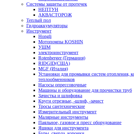
Системы защиты от протечек
НЕПТУН
АКВАСТОРОЖ
Теплый пол
Гидроаккумуляторы
Инструмент
Hongli
Мотопомпы KOSHIN
УШМ
электроинструмент
Rotenberger (Германия)
RIDGID(США)
MGF (Италия)
Установки для промывки систем отопления, к
теплообменников
Насосы опрессовочные
Машины и оборудование для прочистки труб
Зачистка и шлифовка
Круги отрезные, -шлиф, -зачист
Тросы сантехнические
Измерительный инструмент
Малярные инструменты
Паяльное, газовое и пресс оборудование
Ящики для инструмента
Буры, сверла, коронки