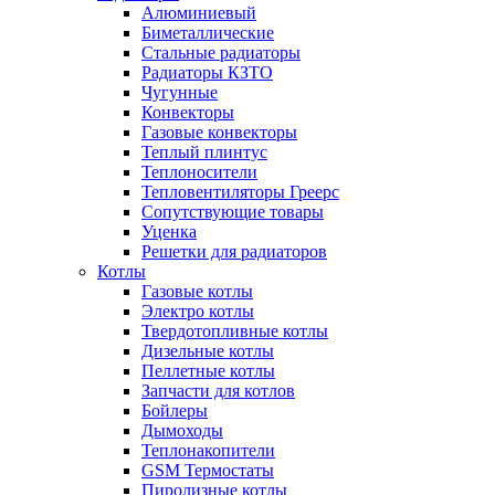
Алюминиевый
Биметаллические
Стальные радиаторы
Радиаторы КЗТО
Чугунные
Конвекторы
Газовые конвекторы
Теплый плинтус
Теплоносители
Тепловентиляторы Греерс
Сопутствующие товары
Уценка
Решетки для радиаторов
Котлы
Газовые котлы
Электро котлы
Твердотопливные котлы
Дизельные котлы
Пеллетные котлы
Запчасти для котлов
Бойлеры
Дымоходы
Теплонакопители
GSM Термостаты
Пиролизные котлы