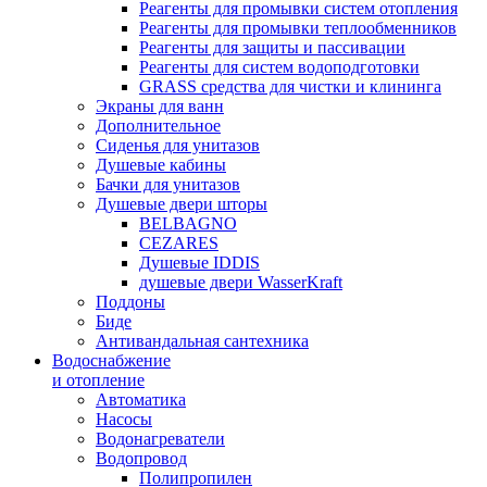
Реагенты для промывки систем отопления
Реагенты для промывки теплообменников
Реагенты для защиты и пассивации
Реагенты для систем водоподготовки
GRASS средства для чистки и клининга
Экраны для ванн
Дополнительное
Сиденья для унитазов
Душевые кабины
Бачки для унитазов
Душевые двери шторы
BELBAGNO
CEZARES
Душевые IDDIS
душевые двери WasserKraft
Поддоны
Биде
Антивандальная сантехника
Водоснабжение
и отопление
Автоматика
Насосы
Водонагреватели
Водопровод
Полипропилен