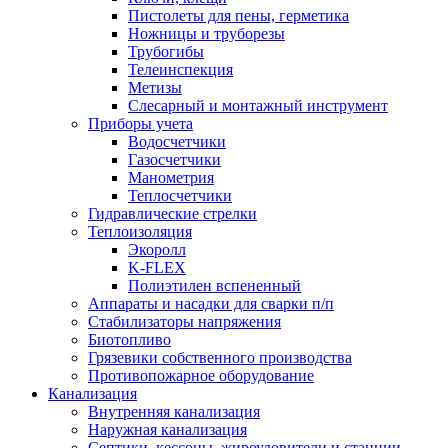
Пистолеты для пены, герметика
Ножницы и труборезы
Трубогибы
Телеинспекция
Метизы
Слесарный и монтажный инструмент
Приборы учета
Водосчетчики
Газосчетчики
Манометрия
Теплосчетчики
Гидравлические стрелки
Теплоизоляция
Экоролл
K-FLEX
Полиэтилен вспененный
Аппараты и насадки для сварки п/п
Стабилизаторы напряжения
Биотопливо
Грязевики собственного производства
Противопожарное оборудование
Канализация
Внутренняя канализация
Наружная канализация
Септики, кессоны, жироуловители и станции