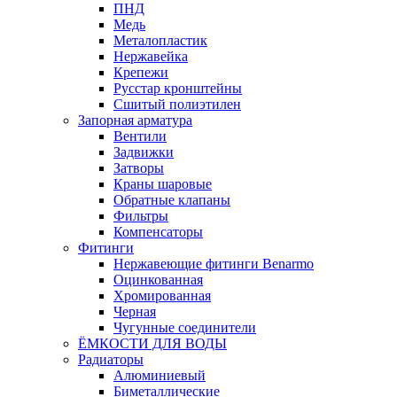
ПНД
Медь
Металопластик
Нержавейка
Крепежи
Русстар кронштейны
Сшитый полиэтилен
Запорная арматура
Вентили
Задвижки
Затворы
Краны шаровые
Обратные клапаны
Фильтры
Компенсаторы
Фитинги
Нержавеющие фитинги Benarmo
Оцинкованная
Хромированная
Черная
Чугунные соединители
ЁМКОСТИ ДЛЯ ВОДЫ
Радиаторы
Алюминиевый
Биметаллические