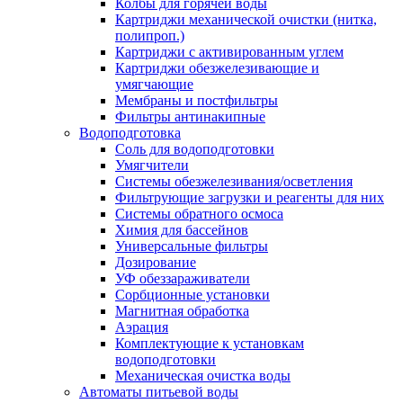
Колбы для горячей воды
Картриджи механической очистки (нитка,
полипроп.)
Картриджи с активированным углем
Картриджи обезжелезивающие и
умягчающие
Мембраны и постфильтры
Фильтры антинакипные
Водоподготовка
Соль для водоподготовки
Умягчители
Системы обезжелезивания/осветления
Фильтрующие загрузки и реагенты для них
Системы обратного осмоса
Химия для бассейнов
Универсальные фильтры
Дозирование
УФ обеззараживатели
Сорбционные установки
Магнитная обработка
Аэрация
Комплектующие к установкам
водоподготовки
Механическая очистка воды
Автоматы питьевой воды