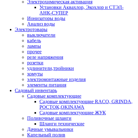
Электрохимическая активация
Установки Аквахлор, Экохлор и СТЭЛ-
АНК-СУПЕР
Ионизаторы воды
Анализ воды
Электротовары
выключатели
кабель
лампы
прочее
реле напряжения
розетки
удлинители,тройники
хомуты
электромонтажные изделия
элементы питания
Садовый инвентарь
Садовые комплектующие
Садовые комплектующие RACO, GRINDA,
РОСТОК,OKINAWA
Садовые комплектующие ЖУК
Поливочные шланги
Шланги технические
Дачные умывальники
Капельный полив