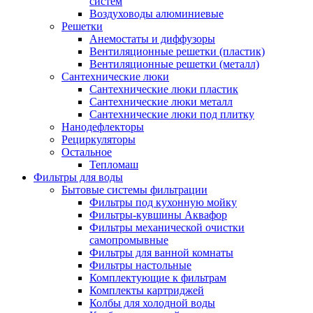
систем
Воздуховоды алюминиевые
Решетки
Анемостаты и диффузоры
Вентиляционные решетки (пластик)
Вентиляционные решетки (металл)
Сантехнические люки
Сантехнические люки пластик
Сантехнические люки металл
Сантехнические люки под плитку
Нанодефлекторы
Рециркуляторы
Остальное
Тепломаш
Фильтры для воды
Бытовые системы фильтрации
Фильтры под кухонную мойку
Фильтры-кувшины Аквафор
Фильтры механической очистки
самопромывные
Фильтры для ванной комнаты
Фильтры настольные
Комплектующие к фильтрам
Комплекты картриджей
Колбы для холодной воды