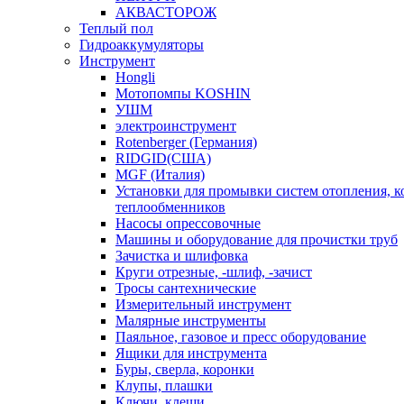
АКВАСТОРОЖ
Теплый пол
Гидроаккумуляторы
Инструмент
Hongli
Мотопомпы KOSHIN
УШМ
электроинструмент
Rotenberger (Германия)
RIDGID(США)
MGF (Италия)
Установки для промывки систем отопления, к
теплообменников
Насосы опрессовочные
Машины и оборудование для прочистки труб
Зачистка и шлифовка
Круги отрезные, -шлиф, -зачист
Тросы сантехнические
Измерительный инструмент
Малярные инструменты
Паяльное, газовое и пресс оборудование
Ящики для инструмента
Буры, сверла, коронки
Клупы, плашки
Ключи, клещи