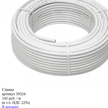
Страна
артикул
59324
143 руб. / м
(в т.ч. НДС 22%)
В корзину