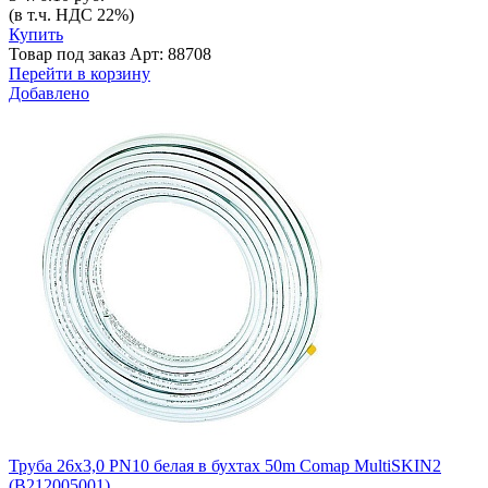
(в т.ч. НДС 22%)
Купить
Товар под заказ
Арт: 88708
Перейти в корзину
Добавлено
Труба 26x3,0 PN10 белая в бухтах 50m Comap MultiSKIN2
(B212005001)