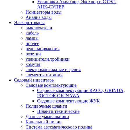
Установки Аквахлор, Экохлор и СТЭЛ-
АНК-СУПЕР
Ионизаторы воды
Анализ воды
Электротовары
выключатели
кабель
лампы
прочее
реле напряжения
розетки
удлинители,тройники
хомуты
электромонтажные изделия
элементы питания
Садовый инвентарь
Садовые комплектующие
Садовые комплектующие RACO, GRINDA,
РОСТОК,OKINAWA
Садовые комплектующие ЖУК
Поливочные шланги
Шланги технические
Дачные умывальники
Капельный полив
Система автоматического полива