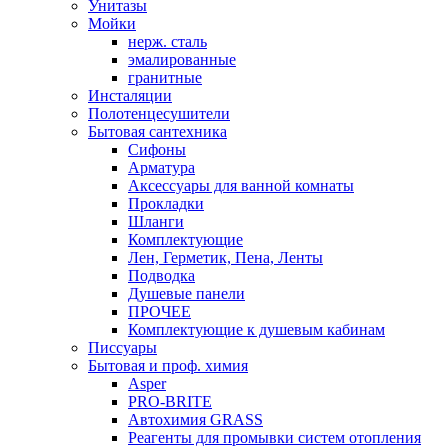
Унитазы
Мойки
нерж. сталь
эмалированные
гранитные
Инсталяции
Полотенцесушители
Бытовая сантехника
Сифоны
Арматура
Аксессуары для ванной комнаты
Прокладки
Шланги
Комплектующие
Лен, Герметик, Пена, Ленты
Подводка
Душевые панели
ПРОЧЕЕ
Комплектующие к душевым кабинам
Писсуары
Бытовая и проф. химия
Asper
PRO-BRITE
Автохимия GRASS
Реагенты для промывки систем отопления