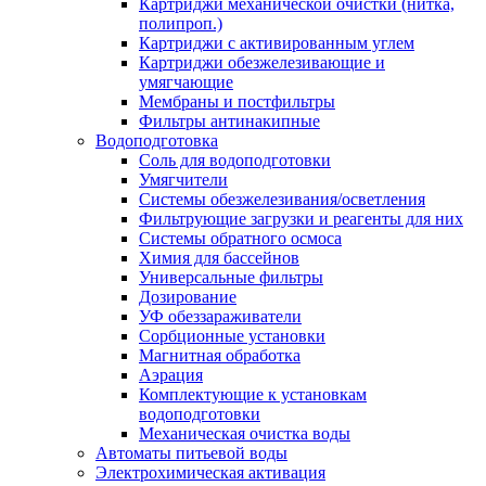
Картриджи механической очистки (нитка,
полипроп.)
Картриджи с активированным углем
Картриджи обезжелезивающие и
умягчающие
Мембраны и постфильтры
Фильтры антинакипные
Водоподготовка
Соль для водоподготовки
Умягчители
Системы обезжелезивания/осветления
Фильтрующие загрузки и реагенты для них
Системы обратного осмоса
Химия для бассейнов
Универсальные фильтры
Дозирование
УФ обеззараживатели
Сорбционные установки
Магнитная обработка
Аэрация
Комплектующие к установкам
водоподготовки
Механическая очистка воды
Автоматы питьевой воды
Электрохимическая активация