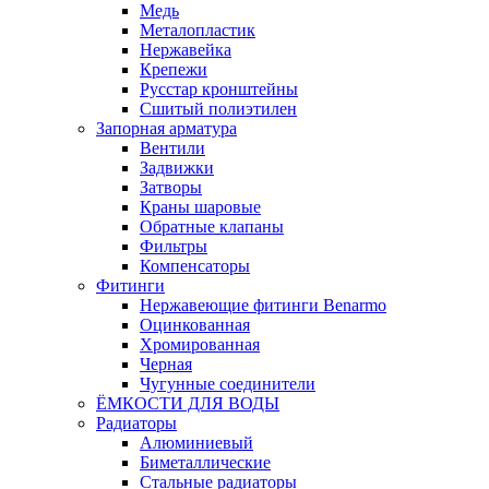
Медь
Металопластик
Нержавейка
Крепежи
Русстар кронштейны
Сшитый полиэтилен
Запорная арматура
Вентили
Задвижки
Затворы
Краны шаровые
Обратные клапаны
Фильтры
Компенсаторы
Фитинги
Нержавеющие фитинги Benarmo
Оцинкованная
Хромированная
Черная
Чугунные соединители
ЁМКОСТИ ДЛЯ ВОДЫ
Радиаторы
Алюминиевый
Биметаллические
Стальные радиаторы