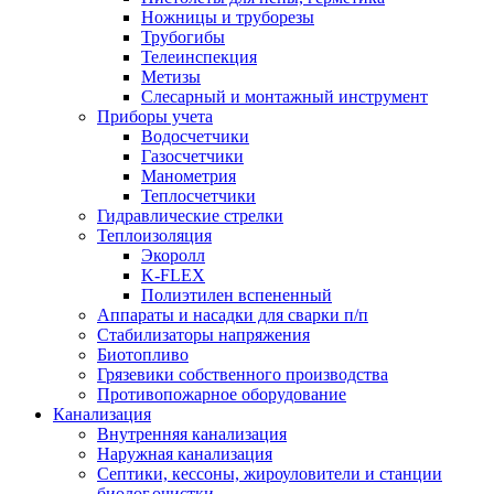
Ножницы и труборезы
Трубогибы
Телеинспекция
Метизы
Слесарный и монтажный инструмент
Приборы учета
Водосчетчики
Газосчетчики
Манометрия
Теплосчетчики
Гидравлические стрелки
Теплоизоляция
Экоролл
K-FLEX
Полиэтилен вспененный
Аппараты и насадки для сварки п/п
Стабилизаторы напряжения
Биотопливо
Грязевики собственного производства
Противопожарное оборудование
Канализация
Внутренняя канализация
Наружная канализация
Септики, кессоны, жироуловители и станции
биолог.очистки