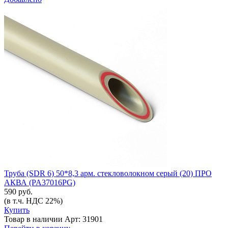
Труба (SDR 6) 50*8,3 арм. стекловолокном серый (20) ПРО
АКВА (PA37016РG)
590 руб.
(в т.ч. НДС 22%)
Купить
Товар в наличии
Арт: 31901