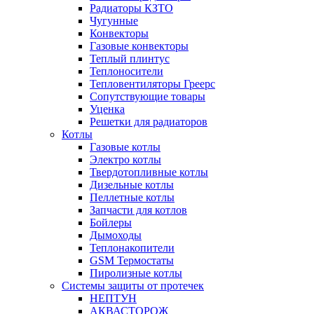
Радиаторы КЗТО
Чугунные
Конвекторы
Газовые конвекторы
Теплый плинтус
Теплоносители
Тепловентиляторы Греерс
Сопутствующие товары
Уценка
Решетки для радиаторов
Котлы
Газовые котлы
Электро котлы
Твердотопливные котлы
Дизельные котлы
Пеллетные котлы
Запчасти для котлов
Бойлеры
Дымоходы
Теплонакопители
GSM Термостаты
Пиролизные котлы
Системы защиты от протечек
НЕПТУН
АКВАСТОРОЖ