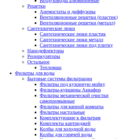
Воздуховоды алюминиевые
Решетки
Анемостаты и диффузоры
Вентиляционные решетки (пластик)
Вентиляционные решетки (металл)
Сантехнические люки
Сантехнические люки пластик
Сантехнические люки металл
Сантехнические люки под плитку
Нанодефлекторы
Рециркуляторы
Остальное
Тепломаш
Фильтры для воды
Бытовые системы фильтрации
Фильтры под кухонную мойку
Фильтры-кувшины Аквафор
Фильтры механической очистки
самопромывные
Фильтры для ванной комнаты
Фильтры настольные
Комплектующие к фильтрам
Комплекты картриджей
Колбы для холодной воды
Колбы для горячей воды