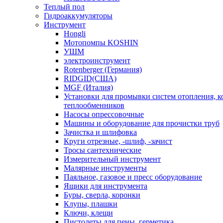
Теплый пол
Гидроаккумуляторы
Инструмент
Hongli
Мотопомпы KOSHIN
УШМ
электроинструмент
Rotenberger (Германия)
RIDGID(США)
MGF (Италия)
Установки для промывки систем отопления, к
теплообменников
Насосы опрессовочные
Машины и оборудование для прочистки труб
Зачистка и шлифовка
Круги отрезные, -шлиф, -зачист
Тросы сантехнические
Измерительный инструмент
Малярные инструменты
Паяльное, газовое и пресс оборудование
Ящики для инструмента
Буры, сверла, коронки
Клупы, плашки
Ключи, клещи
Пистолеты для пены, герметика