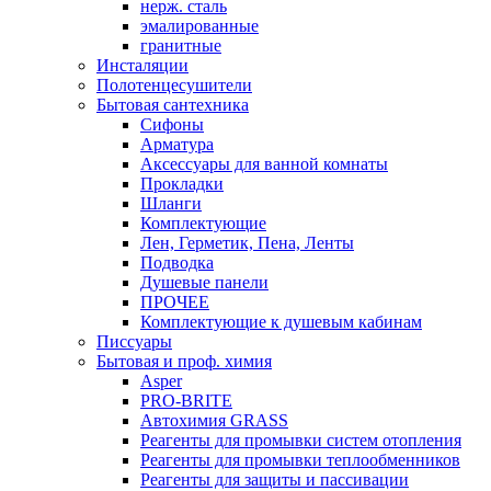
нерж. сталь
эмалированные
гранитные
Инсталяции
Полотенцесушители
Бытовая сантехника
Сифоны
Арматура
Аксессуары для ванной комнаты
Прокладки
Шланги
Комплектующие
Лен, Герметик, Пена, Ленты
Подводка
Душевые панели
ПРОЧЕЕ
Комплектующие к душевым кабинам
Писсуары
Бытовая и проф. химия
Asper
PRO-BRITE
Автохимия GRASS
Реагенты для промывки систем отопления
Реагенты для промывки теплообменников
Реагенты для защиты и пассивации