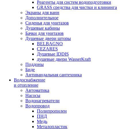
Реагенты для систем водоподготовки
GRASS средства для чистки и клининга
Экраны для ванн
Дополнительное
Сиденья для унитазов
Душевые кабины
Бачки для унитазов
Душевые двери шторы
BELBAGNO
CEZARES
Душевые IDDIS
душевые двери WasserKraft
Поддоны
Биде
Антивандальная сантехника
Водоснабжение
и отопление
Автоматика
Насосы
Водонагреватели
Водопровод
Полипропилен
ПНД
Медь
Металопластик