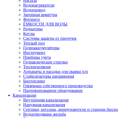
Насосы
Водонагреватели
Водопровод
Запорная арматура
Фитинги
ЁМКОСТИ ДЛЯ ВОДЫ
Радиаторы
Котлы
Системы защиты от протечек
Теплый пол
Гидроаккумуляторы
Инструмент
Приборы учета
Гидравлические стрелки
Теплоизоляция
Аппараты и насадки для сварки п/п
Стабилизаторы напряжения
Биотопливо
Грязевики собственного производства
Противопожарное оборудование
Канализация
Внутренняя канализация
Наружная канализация
Септики, кессоны, жироуловители и станции биоло
Водоотводящие желоба