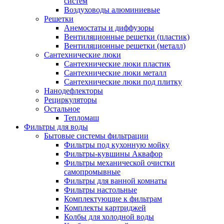
систем
Воздуховоды алюминиевые
Решетки
Анемостаты и диффузоры
Вентиляционные решетки (пластик)
Вентиляционные решетки (металл)
Сантехнические люки
Сантехнические люки пластик
Сантехнические люки металл
Сантехнические люки под плитку
Нанодефлекторы
Рециркуляторы
Остальное
Тепломаш
Фильтры для воды
Бытовые системы фильтрации
Фильтры под кухонную мойку
Фильтры-кувшины Аквафор
Фильтры механической очистки
самопромывные
Фильтры для ванной комнаты
Фильтры настольные
Комплектующие к фильтрам
Комплекты картриджей
Колбы для холодной воды