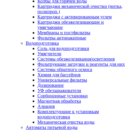
Колбы для горячей воды
Картриджи механической очистки (нитка,
полипроп.)
Картриджи с активированным углем
Картриджи обезжелезивающие и
умягчающие
Мембраны и постфильтры
Фильтры антинакипные
Водоподготовка
Соль для водоподготовки
Умягчители
Системы обезжелезивания/осветления
Фильтрующие загрузки и реагенты для них
Системы обратного осмоса
Химия для бассейнов
Универсальные фильтры
Дозирование
УФ обеззараживатели
Сорбционные установки
Магнитная обработка
Аэрация
Комплектующие к установкам
водоподготовки
Механическая очистка воды
Автоматы питьевой воды