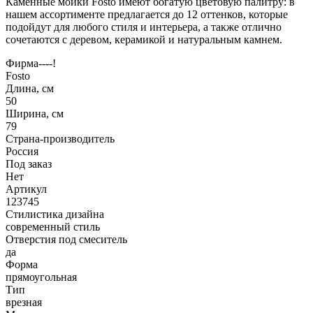
Каменные мойки Fosto имеют богатую цветовую палитру: в
нашем ассортименте предлагается до 12 оттенков, которые
подойдут для любого стиля и интерьера, а также отлично
сочетаются с деревом, керамикой и натуральным камнем.
Фирма----!
Fosto
Длина, см
50
Ширина, см
79
Страна-производитель
Россия
Под заказ
Нет
Артикул
123745
Стилистика дизайна
современный стиль
Отверстия под смеситель
да
Форма
прямоугольная
Тип
врезная