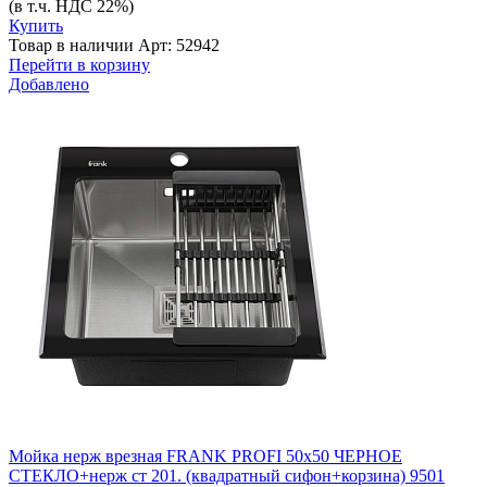
(в т.ч. НДС 22%)
Купить
Товар в наличии
Арт: 52942
Перейти в корзину
Добавлено
Мойка нерж врезная FRANK PROFI 50х50 ЧЕРНОЕ
СТЕКЛО+нерж ст 201. (квадратный сифон+корзина) 9501