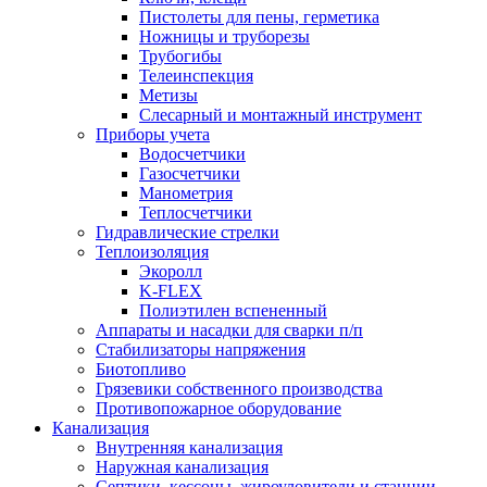
Пистолеты для пены, герметика
Ножницы и труборезы
Трубогибы
Телеинспекция
Метизы
Слесарный и монтажный инструмент
Приборы учета
Водосчетчики
Газосчетчики
Манометрия
Теплосчетчики
Гидравлические стрелки
Теплоизоляция
Экоролл
K-FLEX
Полиэтилен вспененный
Аппараты и насадки для сварки п/п
Стабилизаторы напряжения
Биотопливо
Грязевики собственного производства
Противопожарное оборудование
Канализация
Внутренняя канализация
Наружная канализация
Септики, кессоны, жироуловители и станции