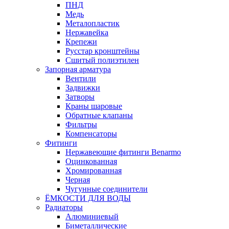
ПНД
Медь
Металопластик
Нержавейка
Крепежи
Русстар кронштейны
Сшитый полиэтилен
Запорная арматура
Вентили
Задвижки
Затворы
Краны шаровые
Обратные клапаны
Фильтры
Компенсаторы
Фитинги
Нержавеющие фитинги Benarmo
Оцинкованная
Хромированная
Черная
Чугунные соединители
ЁМКОСТИ ДЛЯ ВОДЫ
Радиаторы
Алюминиевый
Биметаллические