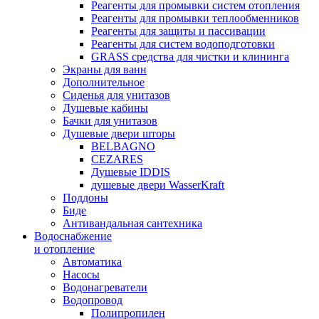
Реагенты для промывки систем отопления
Реагенты для промывки теплообменников
Реагенты для защиты и пассивации
Реагенты для систем водоподготовки
GRASS средства для чистки и клининга
Экраны для ванн
Дополнительное
Сиденья для унитазов
Душевые кабины
Бачки для унитазов
Душевые двери шторы
BELBAGNO
CEZARES
Душевые IDDIS
душевые двери WasserKraft
Поддоны
Биде
Антивандальная сантехника
Водоснабжение
и отопление
Автоматика
Насосы
Водонагреватели
Водопровод
Полипропилен