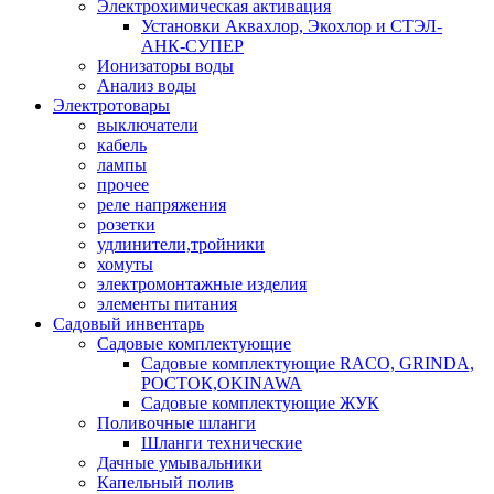
Электрохимическая активация
Установки Аквахлор, Экохлор и СТЭЛ-
АНК-СУПЕР
Ионизаторы воды
Анализ воды
Электротовары
выключатели
кабель
лампы
прочее
реле напряжения
розетки
удлинители,тройники
хомуты
электромонтажные изделия
элементы питания
Садовый инвентарь
Садовые комплектующие
Садовые комплектующие RACO, GRINDA,
РОСТОК,OKINAWA
Садовые комплектующие ЖУК
Поливочные шланги
Шланги технические
Дачные умывальники
Капельный полив