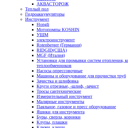
АКВАСТОРОЖ
Теплый пол
Гидроаккумуляторы
Инструмент
Hongli
Мотопомпы KOSHIN
УШМ
электроинструмент
Rotenberger (Германия)
RIDGID(США)
MGF (Италия)
Установки для промывки систем отопления, к
теплообменников
Насосы опрессовочные
Машины и оборудование для прочистки труб
Зачистка и шлифовка
Круги отрезные, -шлиф, -зачист
Тросы сантехнические
Измерительный инструмент
Малярные инструменты
Паяльное, газовое и пресс оборудование
Ящики для инструмента
Буры, сверла, коронки
Клупы, плашки
Ключи, клещи