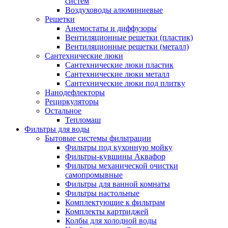
систем
Воздуховоды алюминиевые
Решетки
Анемостаты и диффузоры
Вентиляционные решетки (пластик)
Вентиляционные решетки (металл)
Сантехнические люки
Сантехнические люки пластик
Сантехнические люки металл
Сантехнические люки под плитку
Нанодефлекторы
Рециркуляторы
Остальное
Тепломаш
Фильтры для воды
Бытовые системы фильтрации
Фильтры под кухонную мойку
Фильтры-кувшины Аквафор
Фильтры механической очистки
самопромывные
Фильтры для ванной комнаты
Фильтры настольные
Комплектующие к фильтрам
Комплекты картриджей
Колбы для холодной воды