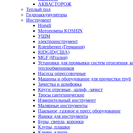
АКВАСТОРОЖ
Теплый пол
Гидроаккумуляторы
Инструмент
Hongli
Мотопомпы KOSHIN
УШМ
электроинструмент
Rotenberger (Германия)
RIDGID(США)
MGF (Италия)
Установки для промывки систем отопления, к
теплообменников
Насосы опрессовочные
Машины и оборудование для прочистки труб
Зачистка и шлифовка
Круги отрезные, -шлиф, -зачист
Тросы сантехнические
Измерительный инструмент
Малярные инструменты
Паяльное, газовое и пресс оборудование
Ящики для инструмента
Буры, сверла, коронки
Клупы, плашки
Ключи, клещи