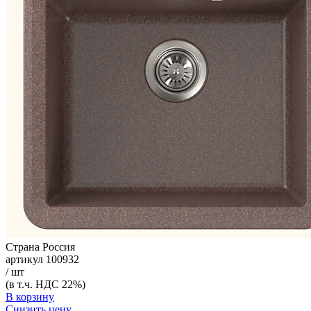
Страна
Россия
артикул
100932
/ шт
(в т.ч. НДС 22%)
В корзину
Снизить цену