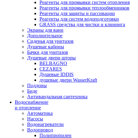
Реагенты для промывки систем отопления
Реагенты для промывки теплообменников
Реагенты для защиты и пассивации
Реагенты для систем водоподготовки
GRASS средства для чистки и клининга
Экраны для ванн
Дополнительное
Сиденья для унитазов
Душевые кабины
Бачки для унитазов
Душевые двери шторы
BELBAGNO
CEZARES
Душевые IDDIS
душевые двери WasserKraft
Поддоны
Биде
Антивандальная сантехника
Водоснабжение
и отопление
Автоматика
Насосы
Водонагреватели
Водопровод
Полипропилен