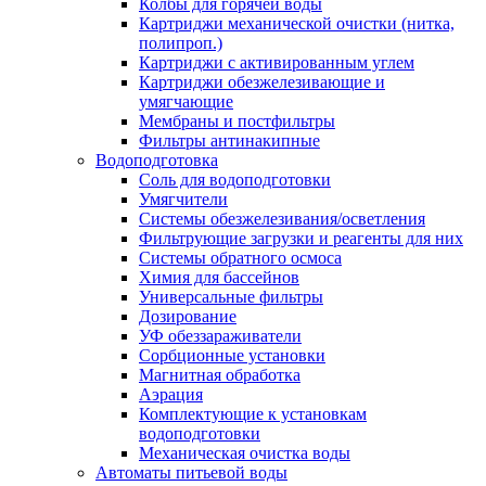
Колбы для горячей воды
Картриджи механической очистки (нитка,
полипроп.)
Картриджи с активированным углем
Картриджи обезжелезивающие и
умягчающие
Мембраны и постфильтры
Фильтры антинакипные
Водоподготовка
Соль для водоподготовки
Умягчители
Системы обезжелезивания/осветления
Фильтрующие загрузки и реагенты для них
Системы обратного осмоса
Химия для бассейнов
Универсальные фильтры
Дозирование
УФ обеззараживатели
Сорбционные установки
Магнитная обработка
Аэрация
Комплектующие к установкам
водоподготовки
Механическая очистка воды
Автоматы питьевой воды