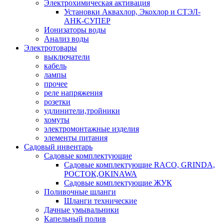
Электрохимическая активация
Установки Аквахлор, Экохлор и СТЭЛ-
АНК-СУПЕР
Ионизаторы воды
Анализ воды
Электротовары
выключатели
кабель
лампы
прочее
реле напряжения
розетки
удлинители,тройники
хомуты
электромонтажные изделия
элементы питания
Садовый инвентарь
Садовые комплектующие
Садовые комплектующие RACO, GRINDA,
РОСТОК,OKINAWA
Садовые комплектующие ЖУК
Поливочные шланги
Шланги технические
Дачные умывальники
Капельный полив