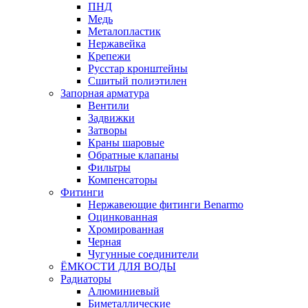
ПНД
Медь
Металопластик
Нержавейка
Крепежи
Русстар кронштейны
Сшитый полиэтилен
Запорная арматура
Вентили
Задвижки
Затворы
Краны шаровые
Обратные клапаны
Фильтры
Компенсаторы
Фитинги
Нержавеющие фитинги Benarmo
Оцинкованная
Хромированная
Черная
Чугунные соединители
ЁМКОСТИ ДЛЯ ВОДЫ
Радиаторы
Алюминиевый
Биметаллические