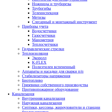
Ножницы и труборезы
Трубогибы
Телеинспекция
Метизы
Слесарный и монтажный инструмент
Приборы учета
Водосчетчики
Газосчетчики
Манометрия
Теплосчетчики
Гидравлические стрелки
Теплоизоляция
Экоролл
K-FLEX
Полиэтилен вспененный
Аппараты и насадки для сварки п/п
Стабилизаторы напряжения
Биотопливо
Грязевики собственного производства
Противопожарное оборудование
Канализация
Внутренняя канализация
Наружная канализация
Септики, кессоны, жироуловители и станции
биолог.очистки