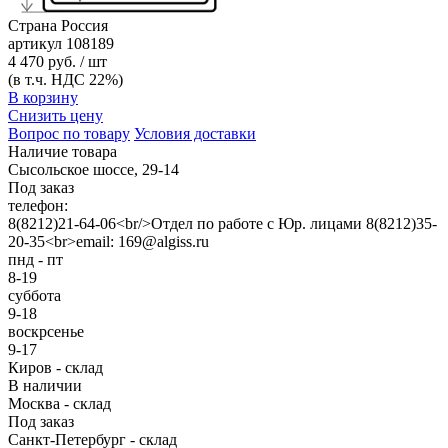
Страна
Россия
артикул
108189
4 470 руб. / шт
(в т.ч. НДС 22%)
В корзину
Снизить цену
Вопрос по товару
Условия доставки
Наличие товара
Сысольское шоссе, 29-14
Под заказ
телефон:
8(8212)21-64-06<br/>Отдел по работе с Юр. лицами 8(8212)35-
20-35<br>email: 169@algiss.ru
пнд - пт
8-19
суббота
9-18
воскрсенье
9-17
Киров - склад
В наличии
Москва - склад
Под заказ
Санкт-Петербург - склад