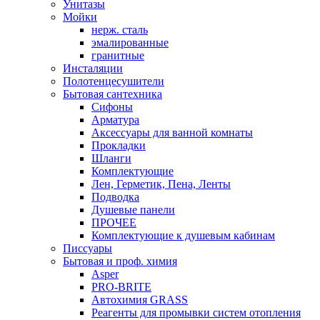
Унитазы
Мойки
нерж. сталь
эмалированные
гранитные
Инсталяции
Полотенцесушители
Бытовая сантехника
Сифоны
Арматура
Аксессуары для ванной комнаты
Прокладки
Шланги
Комплектующие
Лен, Герметик, Пена, Ленты
Подводка
Душевые панели
ПРОЧЕЕ
Комплектующие к душевым кабинам
Писсуары
Бытовая и проф. химия
Asper
PRO-BRITE
Автохимия GRASS
Реагенты для промывки систем отопления