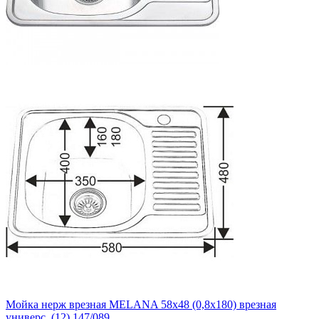
Мойка нерж врезная MELANA 58х48 (0,8х180) врезная
универс. (12) 147/089