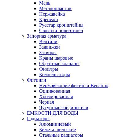
Медь
Металопластик
Нержавейка
Крепежи
Русстар кронштейны
Сшитый полиэтилен
Запорная арматура
Вентили
Задвижки
Затворы
Краны шаровые
Обратные клапаны
Фильтры
Компенсаторы
Фитинги
Нержавеющие фитинги Benarmo
Оцинкованная
Хромированная
Черная
Чугунные соединители
ЁМКОСТИ ДЛЯ ВОДЫ
Радиаторы
Алюминиевый
Биметаллические
Стальные радиаторы