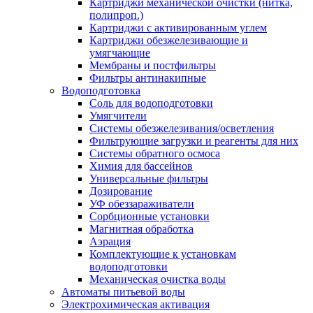
Картриджи механической очистки (нитка,
полипроп.)
Картриджи с активированным углем
Картриджи обезжелезивающие и
умягчающие
Мембраны и постфильтры
Фильтры антинакипные
Водоподготовка
Соль для водоподготовки
Умягчители
Системы обезжелезивания/осветления
Фильтрующие загрузки и реагенты для них
Системы обратного осмоса
Химия для бассейнов
Универсальные фильтры
Дозирование
УФ обеззараживатели
Сорбционные установки
Магнитная обработка
Аэрация
Комплектующие к установкам
водоподготовки
Механическая очистка воды
Автоматы питьевой воды
Электрохимическая активация