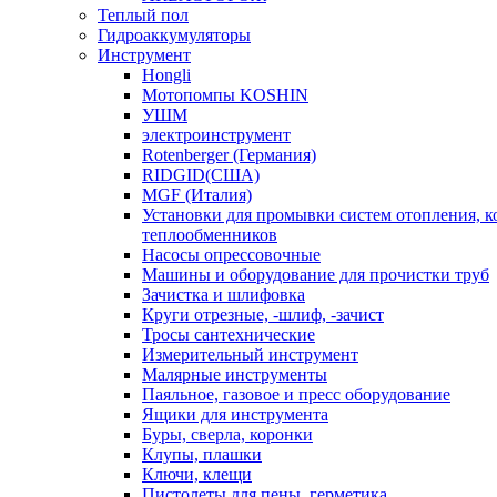
Теплый пол
Гидроаккумуляторы
Инструмент
Hongli
Мотопомпы KOSHIN
УШМ
электроинструмент
Rotenberger (Германия)
RIDGID(США)
MGF (Италия)
Установки для промывки систем отопления, к
теплообменников
Насосы опрессовочные
Машины и оборудование для прочистки труб
Зачистка и шлифовка
Круги отрезные, -шлиф, -зачист
Тросы сантехнические
Измерительный инструмент
Малярные инструменты
Паяльное, газовое и пресс оборудование
Ящики для инструмента
Буры, сверла, коронки
Клупы, плашки
Ключи, клещи
Пистолеты для пены, герметика