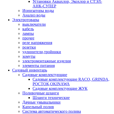
Установки Аквахлор, Экохлор и СТЭЛ-
АНК-СУПЕР
Ионизаторы воды
Анализ воды
Электротовары
выключатели
кабель
лампы
прочее
реле напряжения
розетки
удлинители,тройники
хомуты
электромонтажные изделия
элементы питания
Садовый инвентарь
Садовые комплектующие
Садовые комплектующие RACO, GRINDA,
РОСТОК,OKINAWA
Садовые комплектующие ЖУК
Поливочные шланги
Шланги технические
Дачные умывальники
Капельный полив
Система автоматического полива