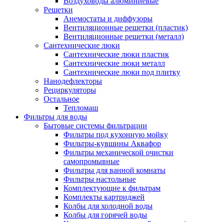
Воздуховоды алюминиевые
Решетки
Анемостаты и диффузоры
Вентиляционные решетки (пластик)
Вентиляционные решетки (металл)
Сантехнические люки
Сантехнические люки пластик
Сантехнические люки металл
Сантехнические люки под плитку
Нанодефлекторы
Рециркуляторы
Остальное
Тепломаш
Фильтры для воды
Бытовые системы фильтрации
Фильтры под кухонную мойку
Фильтры-кувшины Аквафор
Фильтры механической очистки
самопромывные
Фильтры для ванной комнаты
Фильтры настольные
Комплектующие к фильтрам
Комплекты картриджей
Колбы для холодной воды
Колбы для горячей воды