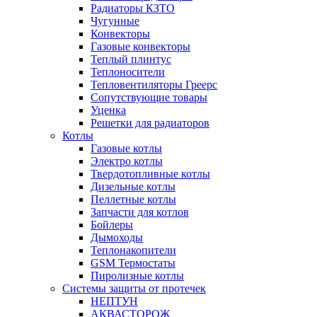
Радиаторы КЗТО
Чугунные
Конвекторы
Газовые конвекторы
Теплый плинтус
Теплоносители
Тепловентиляторы Греерс
Сопутствующие товары
Уценка
Решетки для радиаторов
Котлы
Газовые котлы
Электро котлы
Твердотопливные котлы
Дизельные котлы
Пеллетные котлы
Запчасти для котлов
Бойлеры
Дымоходы
Теплонакопители
GSM Термостаты
Пиролизные котлы
Системы защиты от протечек
НЕПТУН
АКВАСТОРОЖ