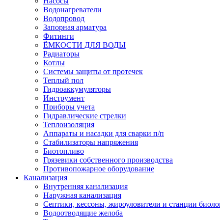
Насосы
Водонагреватели
Водопровод
Запорная арматура
Фитинги
ЁМКОСТИ ДЛЯ ВОДЫ
Радиаторы
Котлы
Системы защиты от протечек
Теплый пол
Гидроаккумуляторы
Инструмент
Приборы учета
Гидравлические стрелки
Теплоизоляция
Аппараты и насадки для сварки п/п
Стабилизаторы напряжения
Биотопливо
Грязевики собственного производства
Противопожарное оборудование
Канализация
Внутренняя канализация
Наружная канализация
Септики, кессоны, жироуловители и станции биоло
Водоотводящие желоба