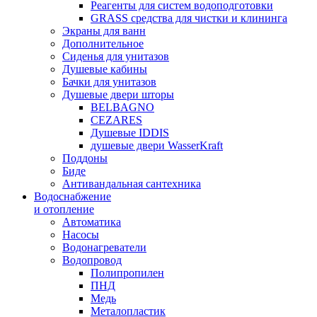
Реагенты для систем водоподготовки
GRASS средства для чистки и клининга
Экраны для ванн
Дополнительное
Сиденья для унитазов
Душевые кабины
Бачки для унитазов
Душевые двери шторы
BELBAGNO
CEZARES
Душевые IDDIS
душевые двери WasserKraft
Поддоны
Биде
Антивандальная сантехника
Водоснабжение
и отопление
Автоматика
Насосы
Водонагреватели
Водопровод
Полипропилен
ПНД
Медь
Металопластик