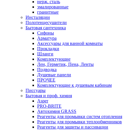
нерж. сталь
эмалированные
гранитные
Инсталяции
Полотенцесушители
Бытовая сантехника
Сифоны
Арматура
Аксессуары для ванной комнаты
Прокладки
Шланги
Комплектующие
Лен, Герметик, Пена, Ленты
Подводка
Душевые панели
ПРОЧЕЕ
Комплектующие к душевым кабинам
Писсуары
Бытовая и проф. химия
Asper
PRO-BRITE
Автохимия GRASS
Реагенты для промывки систем отопления
Реагенты для промывки теплообменников
Реагенты для защиты и пассивации