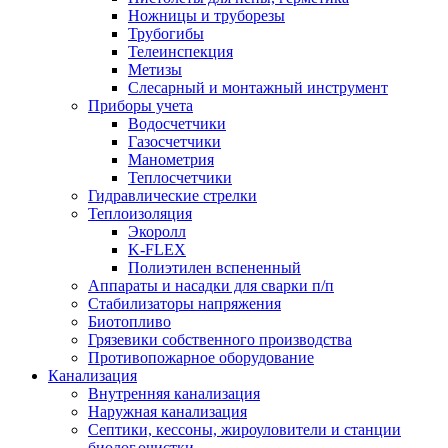
Ножницы и труборезы
Трубогибы
Телеинспекция
Метизы
Слесарный и монтажный инструмент
Приборы учета
Водосчетчики
Газосчетчики
Манометрия
Теплосчетчики
Гидравлические стрелки
Теплоизоляция
Экоролл
K-FLEX
Полиэтилен вспененный
Аппараты и насадки для сварки п/п
Стабилизаторы напряжения
Биотопливо
Грязевики собственного производства
Противопожарное оборудование
Канализация
Внутренняя канализация
Наружная канализация
Септики, кессоны, жироуловители и станции
биолог.очистки