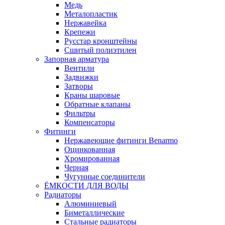
Медь
Металопластик
Нержавейка
Крепежи
Русстар кронштейны
Сшитый полиэтилен
Запорная арматура
Вентили
Задвижки
Затворы
Краны шаровые
Обратные клапаны
Фильтры
Компенсаторы
Фитинги
Нержавеющие фитинги Benarmo
Оцинкованная
Хромированная
Черная
Чугунные соединители
ЁМКОСТИ ДЛЯ ВОДЫ
Радиаторы
Алюминиевый
Биметаллические
Стальные радиаторы