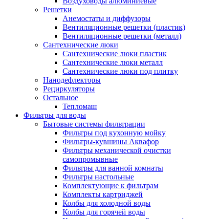
Воздуховоды алюминиевые
Решетки
Анемостаты и диффузоры
Вентиляционные решетки (пластик)
Вентиляционные решетки (металл)
Сантехнические люки
Сантехнические люки пластик
Сантехнические люки металл
Сантехнические люки под плитку
Нанодефлекторы
Рециркуляторы
Остальное
Тепломаш
Фильтры для воды
Бытовые системы фильтрации
Фильтры под кухонную мойку
Фильтры-кувшины Аквафор
Фильтры механической очистки
самопромывные
Фильтры для ванной комнаты
Фильтры настольные
Комплектующие к фильтрам
Комплекты картриджей
Колбы для холодной воды
Колбы для горячей воды