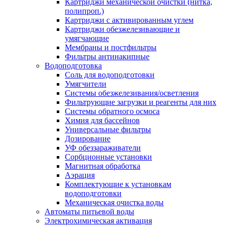
Картриджи механической очистки (нитка,
полипроп.)
Картриджи с активированным углем
Картриджи обезжелезивающие и
умягчающие
Мембраны и постфильтры
Фильтры антинакипные
Водоподготовка
Соль для водоподготовки
Умягчители
Системы обезжелезивания/осветления
Фильтрующие загрузки и реагенты для них
Системы обратного осмоса
Химия для бассейнов
Универсальные фильтры
Дозирование
УФ обеззараживатели
Сорбционные установки
Магнитная обработка
Аэрация
Комплектующие к установкам
водоподготовки
Механическая очистка воды
Автоматы питьевой воды
Электрохимическая активация