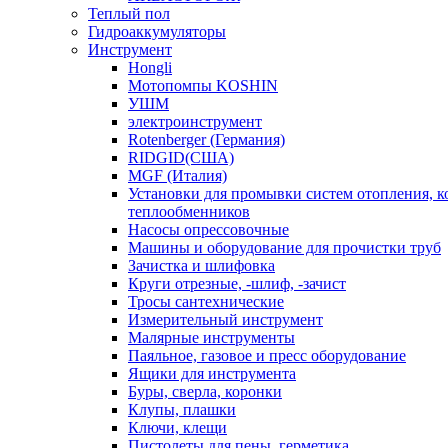
Теплый пол
Гидроаккумуляторы
Инструмент
Hongli
Мотопомпы KOSHIN
УШМ
электроинструмент
Rotenberger (Германия)
RIDGID(США)
MGF (Италия)
Установки для промывки систем отопления, к
теплообменников
Насосы опрессовочные
Машины и оборудование для прочистки труб
Зачистка и шлифовка
Круги отрезные, -шлиф, -зачист
Тросы сантехнические
Измерительный инструмент
Малярные инструменты
Паяльное, газовое и пресс оборудование
Ящики для инструмента
Буры, сверла, коронки
Клупы, плашки
Ключи, клещи
Пистолеты для пены, герметика