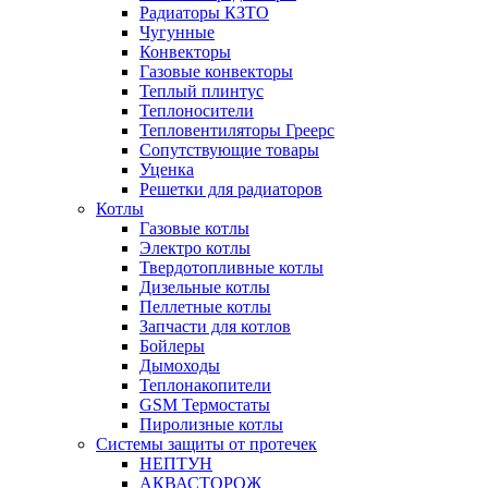
Радиаторы КЗТО
Чугунные
Конвекторы
Газовые конвекторы
Теплый плинтус
Теплоносители
Тепловентиляторы Греерс
Сопутствующие товары
Уценка
Решетки для радиаторов
Котлы
Газовые котлы
Электро котлы
Твердотопливные котлы
Дизельные котлы
Пеллетные котлы
Запчасти для котлов
Бойлеры
Дымоходы
Теплонакопители
GSM Термостаты
Пиролизные котлы
Системы защиты от протечек
НЕПТУН
АКВАСТОРОЖ