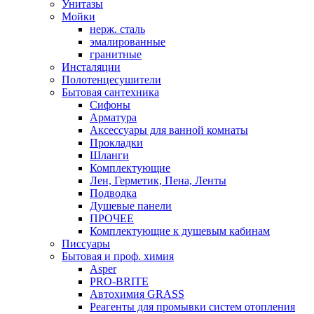
Унитазы
Мойки
нерж. сталь
эмалированные
гранитные
Инсталяции
Полотенцесушители
Бытовая сантехника
Сифоны
Арматура
Аксессуары для ванной комнаты
Прокладки
Шланги
Комплектующие
Лен, Герметик, Пена, Ленты
Подводка
Душевые панели
ПРОЧЕЕ
Комплектующие к душевым кабинам
Писсуары
Бытовая и проф. химия
Asper
PRO-BRITE
Автохимия GRASS
Реагенты для промывки систем отопления