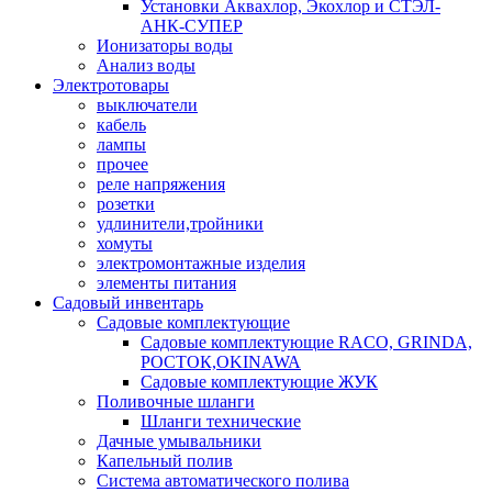
Установки Аквахлор, Экохлор и СТЭЛ-
АНК-СУПЕР
Ионизаторы воды
Анализ воды
Электротовары
выключатели
кабель
лампы
прочее
реле напряжения
розетки
удлинители,тройники
хомуты
электромонтажные изделия
элементы питания
Садовый инвентарь
Садовые комплектующие
Садовые комплектующие RACO, GRINDA,
РОСТОК,OKINAWA
Садовые комплектующие ЖУК
Поливочные шланги
Шланги технические
Дачные умывальники
Капельный полив
Система автоматического полива