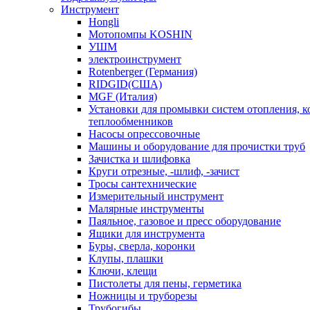
Инструмент
Hongli
Мотопомпы KOSHIN
УШМ
электроинструмент
Rotenberger (Германия)
RIDGID(США)
MGF (Италия)
Установки для промывки систем отопления, к
теплообменников
Насосы опрессовочные
Машины и оборудование для прочистки труб
Зачистка и шлифовка
Круги отрезные, -шлиф, -зачист
Тросы сантехнические
Измерительный инструмент
Малярные инструменты
Паяльное, газовое и пресс оборудование
Ящики для инструмента
Буры, сверла, коронки
Клупы, плашки
Ключи, клещи
Пистолеты для пены, герметика
Ножницы и труборезы
Трубогибы