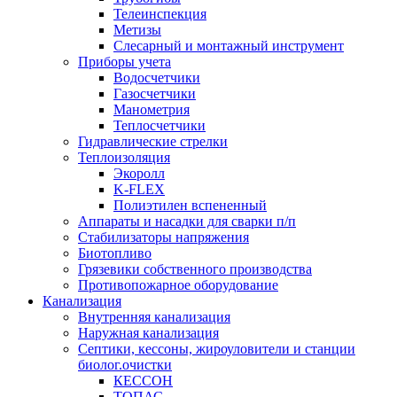
Телеинспекция
Метизы
Слесарный и монтажный инструмент
Приборы учета
Водосчетчики
Газосчетчики
Манометрия
Теплосчетчики
Гидравлические стрелки
Теплоизоляция
Экоролл
K-FLEX
Полиэтилен вспененный
Аппараты и насадки для сварки п/п
Стабилизаторы напряжения
Биотопливо
Грязевики собственного производства
Противопожарное оборудование
Канализация
Внутренняя канализация
Наружная канализация
Септики, кессоны, жироуловители и станции
биолог.очистки
КЕССОН
ТОПАС