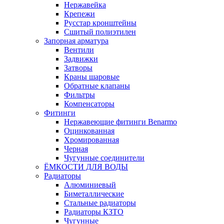
Нержавейка
Крепежи
Русстар кронштейны
Сшитый полиэтилен
Запорная арматура
Вентили
Задвижки
Затворы
Краны шаровые
Обратные клапаны
Фильтры
Компенсаторы
Фитинги
Нержавеющие фитинги Benarmo
Оцинкованная
Хромированная
Черная
Чугунные соединители
ЁМКОСТИ ДЛЯ ВОДЫ
Радиаторы
Алюминиевый
Биметаллические
Стальные радиаторы
Радиаторы КЗТО
Чугунные