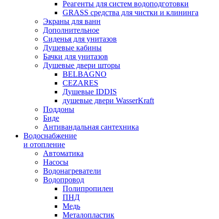
Реагенты для систем водоподготовки
GRASS средства для чистки и клининга
Экраны для ванн
Дополнительное
Сиденья для унитазов
Душевые кабины
Бачки для унитазов
Душевые двери шторы
BELBAGNO
CEZARES
Душевые IDDIS
душевые двери WasserKraft
Поддоны
Биде
Антивандальная сантехника
Водоснабжение
и отопление
Автоматика
Насосы
Водонагреватели
Водопровод
Полипропилен
ПНД
Медь
Металопластик