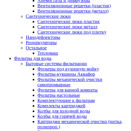
Анемостаты и диффузоры
Вентиляционные решетки (пластик)
Вентиляционные решетки (металл)
Сантехнические люки
Сантехнические люки пластик
Сантехнические люки металл
Сантехнические люки под плитку
Нанодефлекторы
Рециркуляторы
Остальное
Тепломаш
Фильтры для воды
Бытовые системы фильтрации
Фильтры под кухонную мойку
Фильтры-кувшины Аквафор
Фильтры механической очистки
самопромывные
Фильтры для ванной комнаты
Фильтры настольные
Комплектующие к фильтрам
Комплекты картриджей
Колбы для холодной воды
Колбы для горячей воды
Картриджи механической очистки (нитка,
полипроп.)