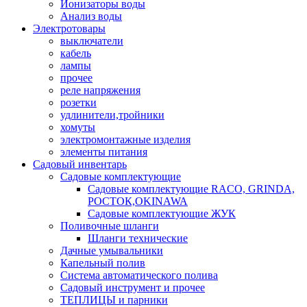
Ионизаторы воды
Анализ воды
Электротовары
выключатели
кабель
лампы
прочее
реле напряжения
розетки
удлинители,тройники
хомуты
электромонтажные изделия
элементы питания
Садовый инвентарь
Садовые комплектующие
Садовые комплектующие RACO, GRINDA,
РОСТОК,OKINAWA
Садовые комплектующие ЖУК
Поливочные шланги
Шланги технические
Дачные умывальники
Капельный полив
Система автоматического полива
Садовый инструмент и прочее
ТЕПЛИЦЫ и парники