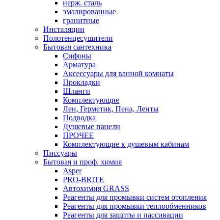
нерж. сталь
эмалированные
гранитные
Инсталяции
Полотенцесушители
Бытовая сантехника
Сифоны
Арматура
Аксессуары для ванной комнаты
Прокладки
Шланги
Комплектующие
Лен, Герметик, Пена, Ленты
Подводка
Душевые панели
ПРОЧЕЕ
Комплектующие к душевым кабинам
Писсуары
Бытовая и проф. химия
Asper
PRO-BRITE
Автохимия GRASS
Реагенты для промывки систем отопления
Реагенты для промывки теплообменников
Реагенты для защиты и пассивации