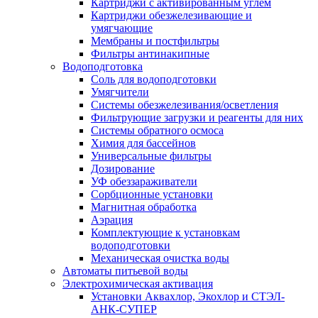
Картриджи с активированным углем
Картриджи обезжелезивающие и
умягчающие
Мембраны и постфильтры
Фильтры антинакипные
Водоподготовка
Соль для водоподготовки
Умягчители
Системы обезжелезивания/осветления
Фильтрующие загрузки и реагенты для них
Системы обратного осмоса
Химия для бассейнов
Универсальные фильтры
Дозирование
УФ обеззараживатели
Сорбционные установки
Магнитная обработка
Аэрация
Комплектующие к установкам
водоподготовки
Механическая очистка воды
Автоматы питьевой воды
Электрохимическая активация
Установки Аквахлор, Экохлор и СТЭЛ-
АНК-СУПЕР