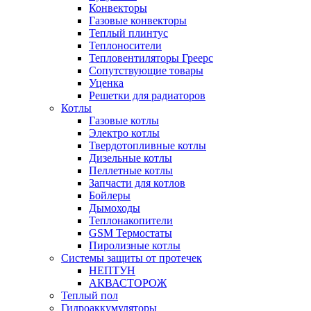
Конвекторы
Газовые конвекторы
Теплый плинтус
Теплоносители
Тепловентиляторы Греерс
Сопутствующие товары
Уценка
Решетки для радиаторов
Котлы
Газовые котлы
Электро котлы
Твердотопливные котлы
Дизельные котлы
Пеллетные котлы
Запчасти для котлов
Бойлеры
Дымоходы
Теплонакопители
GSM Термостаты
Пиролизные котлы
Системы защиты от протечек
НЕПТУН
АКВАСТОРОЖ
Теплый пол
Гидроаккумуляторы