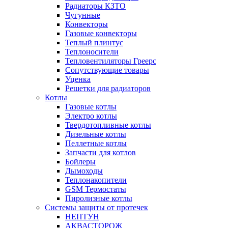
Радиаторы КЗТО
Чугунные
Конвекторы
Газовые конвекторы
Теплый плинтус
Теплоносители
Тепловентиляторы Греерс
Сопутствующие товары
Уценка
Решетки для радиаторов
Котлы
Газовые котлы
Электро котлы
Твердотопливные котлы
Дизельные котлы
Пеллетные котлы
Запчасти для котлов
Бойлеры
Дымоходы
Теплонакопители
GSM Термостаты
Пиролизные котлы
Системы защиты от протечек
НЕПТУН
АКВАСТОРОЖ