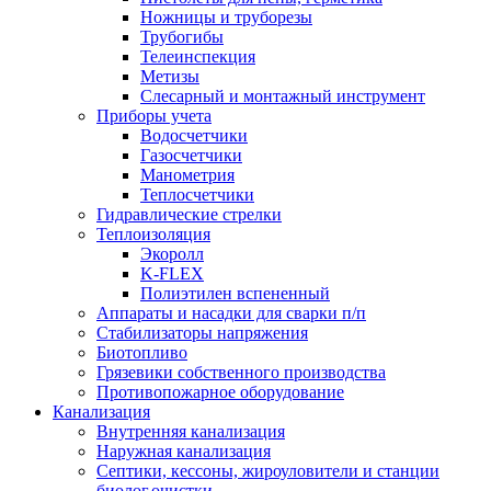
Ножницы и труборезы
Трубогибы
Телеинспекция
Метизы
Слесарный и монтажный инструмент
Приборы учета
Водосчетчики
Газосчетчики
Манометрия
Теплосчетчики
Гидравлические стрелки
Теплоизоляция
Экоролл
K-FLEX
Полиэтилен вспененный
Аппараты и насадки для сварки п/п
Стабилизаторы напряжения
Биотопливо
Грязевики собственного производства
Противопожарное оборудование
Канализация
Внутренняя канализация
Наружная канализация
Септики, кессоны, жироуловители и станции
биолог.очистки