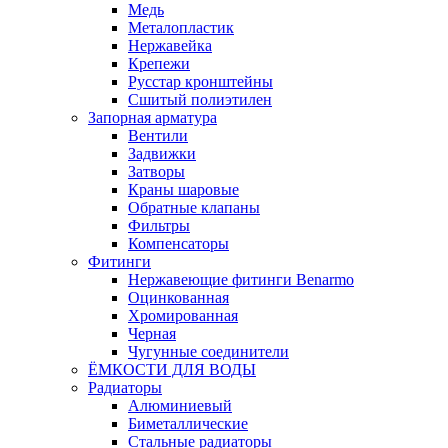
Медь
Металопластик
Нержавейка
Крепежи
Русстар кронштейны
Сшитый полиэтилен
Запорная арматура
Вентили
Задвижки
Затворы
Краны шаровые
Обратные клапаны
Фильтры
Компенсаторы
Фитинги
Нержавеющие фитинги Benarmo
Оцинкованная
Хромированная
Черная
Чугунные соединители
ЁМКОСТИ ДЛЯ ВОДЫ
Радиаторы
Алюминиевый
Биметаллические
Стальные радиаторы