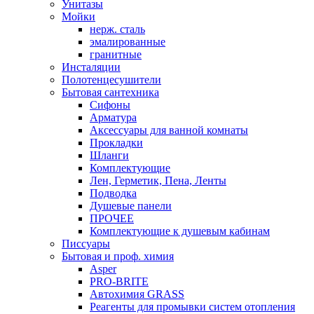
Унитазы
Мойки
нерж. сталь
эмалированные
гранитные
Инсталяции
Полотенцесушители
Бытовая сантехника
Сифоны
Арматура
Аксессуары для ванной комнаты
Прокладки
Шланги
Комплектующие
Лен, Герметик, Пена, Ленты
Подводка
Душевые панели
ПРОЧЕЕ
Комплектующие к душевым кабинам
Писсуары
Бытовая и проф. химия
Asper
PRO-BRITE
Автохимия GRASS
Реагенты для промывки систем отопления