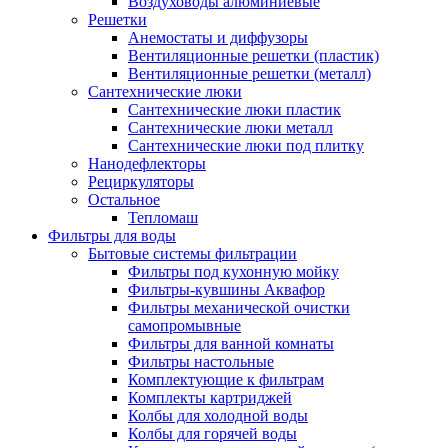
Воздуховоды алюминиевые
Решетки
Анемостаты и диффузоры
Вентиляционные решетки (пластик)
Вентиляционные решетки (металл)
Сантехнические люки
Сантехнические люки пластик
Сантехнические люки металл
Сантехнические люки под плитку
Нанодефлекторы
Рециркуляторы
Остальное
Тепломаш
Фильтры для воды
Бытовые системы фильтрации
Фильтры под кухонную мойку
Фильтры-кувшины Аквафор
Фильтры механической очистки
самопромывные
Фильтры для ванной комнаты
Фильтры настольные
Комплектующие к фильтрам
Комплекты картриджей
Колбы для холодной воды
Колбы для горячей воды