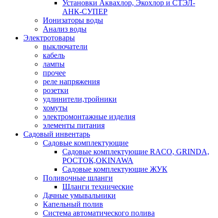
Установки Аквахлор, Экохлор и СТЭЛ-
АНК-СУПЕР
Ионизаторы воды
Анализ воды
Электротовары
выключатели
кабель
лампы
прочее
реле напряжения
розетки
удлинители,тройники
хомуты
электромонтажные изделия
элементы питания
Садовый инвентарь
Садовые комплектующие
Садовые комплектующие RACO, GRINDA,
РОСТОК,OKINAWA
Садовые комплектующие ЖУК
Поливочные шланги
Шланги технические
Дачные умывальники
Капельный полив
Система автоматического полива