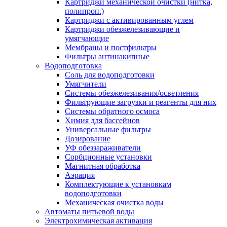
Картриджи механической очистки (нитка,
полипроп.)
Картриджи с активированным углем
Картриджи обезжелезивающие и
умягчающие
Мембраны и постфильтры
Фильтры антинакипные
Водоподготовка
Соль для водоподготовки
Умягчители
Системы обезжелезивания/осветления
Фильтрующие загрузки и реагенты для них
Системы обратного осмоса
Химия для бассейнов
Универсальные фильтры
Дозирование
УФ обеззараживатели
Сорбционные установки
Магнитная обработка
Аэрация
Комплектующие к установкам
водоподготовки
Механическая очистка воды
Автоматы питьевой воды
Электрохимическая активация