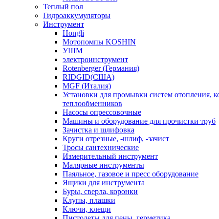
Теплый пол
Гидроаккумуляторы
Инструмент
Hongli
Мотопомпы KOSHIN
УШМ
электроинструмент
Rotenberger (Германия)
RIDGID(США)
MGF (Италия)
Установки для промывки систем отопления, к
теплообменников
Насосы опрессовочные
Машины и оборудование для прочистки труб
Зачистка и шлифовка
Круги отрезные, -шлиф, -зачист
Тросы сантехнические
Измерительный инструмент
Малярные инструменты
Паяльное, газовое и пресс оборудование
Ящики для инструмента
Буры, сверла, коронки
Клупы, плашки
Ключи, клещи
Пистолеты для пены, герметика