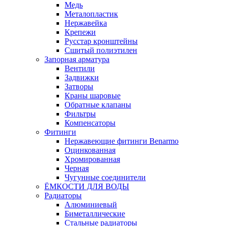
Медь
Металопластик
Нержавейка
Крепежи
Русстар кронштейны
Сшитый полиэтилен
Запорная арматура
Вентили
Задвижки
Затворы
Краны шаровые
Обратные клапаны
Фильтры
Компенсаторы
Фитинги
Нержавеющие фитинги Benarmo
Оцинкованная
Хромированная
Черная
Чугунные соединители
ЁМКОСТИ ДЛЯ ВОДЫ
Радиаторы
Алюминиевый
Биметаллические
Стальные радиаторы