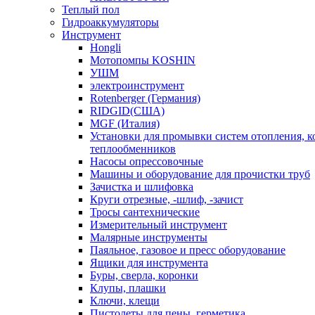
Теплый пол
Гидроаккумуляторы
Инструмент
Hongli
Мотопомпы KOSHIN
УШМ
электроинструмент
Rotenberger (Германия)
RIDGID(США)
MGF (Италия)
Установки для промывки систем отопления, к
теплообменников
Насосы опрессовочные
Машины и оборудование для прочистки труб
Зачистка и шлифовка
Круги отрезные, -шлиф, -зачист
Тросы сантехнические
Измерительный инструмент
Малярные инструменты
Паяльное, газовое и пресс оборудование
Ящики для инструмента
Буры, сверла, коронки
Клупы, плашки
Ключи, клещи
Пистолеты для пены, герметика