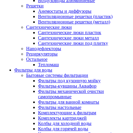
Воздуховоды алюминиевые
Решетки
Анемостаты и диффузоры
Вентиляционные решетки (пластик)
Вентиляционные решетки (металл)
Сантехнические люки
Сантехнические люки пластик
Сантехнические люки металл
Сантехнические люки под плитку
Нанодефлекторы
Рециркуляторы
Остальное
Тепломаш
Фильтры для воды
Бытовые системы фильтрации
Фильтры под кухонную мойку
Фильтры-кувшины Аквафор
Фильтры механической очистки
самопромывные
Фильтры для ванной комнаты
Фильтры настольные
Комплектующие к фильтрам
Комплекты картриджей
Колбы для холодной воды
Колбы для горячей воды