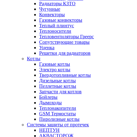
Радиаторы КЗТО
Чугунные
Конвекторы
Газовые конвекторы
Теплый плинтус
Теплоносители
Тепловентиляторы Греерс
Сопутствующие товары
Уценка
Решетки для радиаторов
Котлы
Газовые котлы
Электро котлы
Твердотопливные котлы
Дизельные котлы
Пеллетные котлы
Запчасти для котлов
Бойлеры
Дымоходы
Теплонакопители
GSM Термостаты
Пиролизные котлы
Системы защиты от протечек
НЕПТУН
АКВАСТОРОЖ