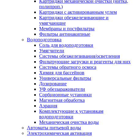
Картриджи механической очистки (нитка,
полипроп.)
Картриджи с активированным углем
Картриджи обезжелезивающие и
умягчающие
Мембраны и постфильтры
Фильтры антинакипные
Водоподготовка
Соль для водоподготовки
Умягчители
Системы обезжелезивания/осветления
Фильтрующие загрузки и реагенты для них
Системы обратного осмоса
Химия для бассейнов
Универсальные фильтры
Дозирование
УФ обеззараживатели
Сорбционные установки
Магнитная обработка
Аэрация
Комплектующие к установкам
водоподготовки
Механическая очистка воды
Автоматы питьевой воды
Электрохимическая активация