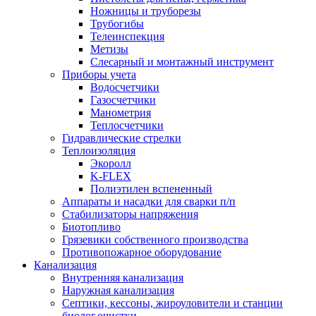
Ножницы и труборезы
Трубогибы
Телеинспекция
Метизы
Слесарный и монтажный инструмент
Приборы учета
Водосчетчики
Газосчетчики
Манометрия
Теплосчетчики
Гидравлические стрелки
Теплоизоляция
Экоролл
K-FLEX
Полиэтилен вспененный
Аппараты и насадки для сварки п/п
Стабилизаторы напряжения
Биотопливо
Грязевики собственного производства
Противопожарное оборудование
Канализация
Внутренняя канализация
Наружная канализация
Септики, кессоны, жироуловители и станции
биолог.очистки