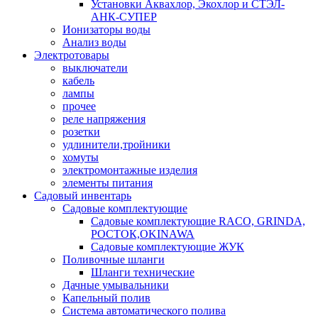
Установки Аквахлор, Экохлор и СТЭЛ-
АНК-СУПЕР
Ионизаторы воды
Анализ воды
Электротовары
выключатели
кабель
лампы
прочее
реле напряжения
розетки
удлинители,тройники
хомуты
электромонтажные изделия
элементы питания
Садовый инвентарь
Садовые комплектующие
Садовые комплектующие RACO, GRINDA,
РОСТОК,OKINAWA
Садовые комплектующие ЖУК
Поливочные шланги
Шланги технические
Дачные умывальники
Капельный полив
Система автоматического полива