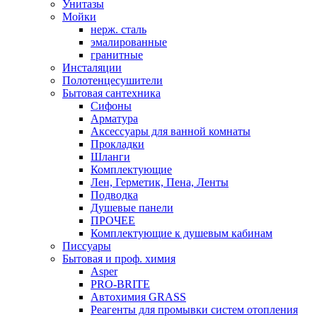
Унитазы
Мойки
нерж. сталь
эмалированные
гранитные
Инсталяции
Полотенцесушители
Бытовая сантехника
Сифоны
Арматура
Аксессуары для ванной комнаты
Прокладки
Шланги
Комплектующие
Лен, Герметик, Пена, Ленты
Подводка
Душевые панели
ПРОЧЕЕ
Комплектующие к душевым кабинам
Писсуары
Бытовая и проф. химия
Asper
PRO-BRITE
Автохимия GRASS
Реагенты для промывки систем отопления