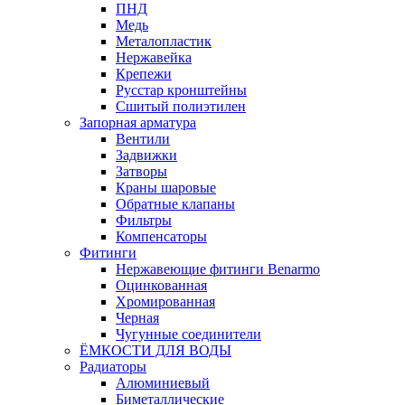
ПНД
Медь
Металопластик
Нержавейка
Крепежи
Русстар кронштейны
Сшитый полиэтилен
Запорная арматура
Вентили
Задвижки
Затворы
Краны шаровые
Обратные клапаны
Фильтры
Компенсаторы
Фитинги
Нержавеющие фитинги Benarmo
Оцинкованная
Хромированная
Черная
Чугунные соединители
ЁМКОСТИ ДЛЯ ВОДЫ
Радиаторы
Алюминиевый
Биметаллические