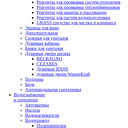
Реагенты для промывки систем отопления
Реагенты для промывки теплообменников
Реагенты для защиты и пассивации
Реагенты для систем водоподготовки
GRASS средства для чистки и клининга
Экраны для ванн
Дополнительное
Сиденья для унитазов
Душевые кабины
Бачки для унитазов
Душевые двери шторы
BELBAGNO
CEZARES
Душевые IDDIS
душевые двери WasserKraft
Поддоны
Биде
Антивандальная сантехника
Водоснабжение
и отопление
Автоматика
Насосы
Водонагреватели
Водопровод
Полипропилен