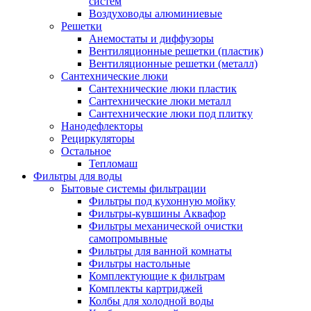
систем
Воздуховоды алюминиевые
Решетки
Анемостаты и диффузоры
Вентиляционные решетки (пластик)
Вентиляционные решетки (металл)
Сантехнические люки
Сантехнические люки пластик
Сантехнические люки металл
Сантехнические люки под плитку
Нанодефлекторы
Рециркуляторы
Остальное
Тепломаш
Фильтры для воды
Бытовые системы фильтрации
Фильтры под кухонную мойку
Фильтры-кувшины Аквафор
Фильтры механической очистки
самопромывные
Фильтры для ванной комнаты
Фильтры настольные
Комплектующие к фильтрам
Комплекты картриджей
Колбы для холодной воды