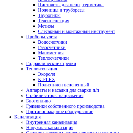
Пистолеты для пены, герметика
Ножницы и труборезы
Трубогибы
Телеинспекция
Метизы
Слесарный и монтажный инструмент
Приборы учета
Водосчетчики
Газосчетчики
Манометрия
Теплосчетчики
Гидравлические стрелки
Теплоизоляция
Экоролл
K-FLEX
Полиэтилен вспененный
Аппараты и насадки для сварки п/п
Стабилизаторы напряжения
Биотопливо
Грязевики собственного производства
Противопожарное оборудование
Канализация
Внутренняя канализация
Наружная канализация
Септики, кессоны, жироуловители и станции