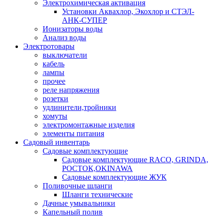
Электрохимическая активация
Установки Аквахлор, Экохлор и СТЭЛ-
АНК-СУПЕР
Ионизаторы воды
Анализ воды
Электротовары
выключатели
кабель
лампы
прочее
реле напряжения
розетки
удлинители,тройники
хомуты
электромонтажные изделия
элементы питания
Садовый инвентарь
Садовые комплектующие
Садовые комплектующие RACO, GRINDA,
РОСТОК,OKINAWA
Садовые комплектующие ЖУК
Поливочные шланги
Шланги технические
Дачные умывальники
Капельный полив