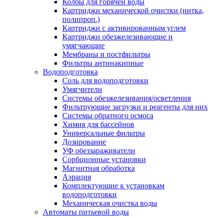
Колбы для горячей воды
Картриджи механической очистки (нитка,
полипроп.)
Картриджи с активированным углем
Картриджи обезжелезивающие и
умягчающие
Мембраны и постфильтры
Фильтры антинакипные
Водоподготовка
Соль для водоподготовки
Умягчители
Системы обезжелезивания/осветления
Фильтрующие загрузки и реагенты для них
Системы обратного осмоса
Химия для бассейнов
Универсальные фильтры
Дозирование
УФ обеззараживатели
Сорбционные установки
Магнитная обработка
Аэрация
Комплектующие к установкам
водоподготовки
Механическая очистка воды
Автоматы питьевой воды