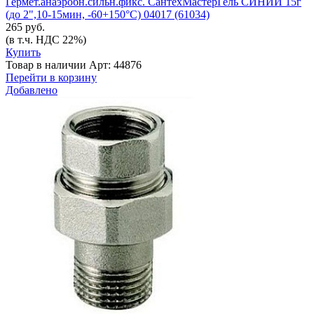
Гермет.анаэробн.сильн.фикс. СантехМастерГель СИНИЙ 15г
(до 2",10-15мин, -60+150°C) 04017 (61034)
265 руб.
(в т.ч. НДС 22%)
Купить
Товар в наличии
Арт: 44876
Перейти в корзину
Добавлено