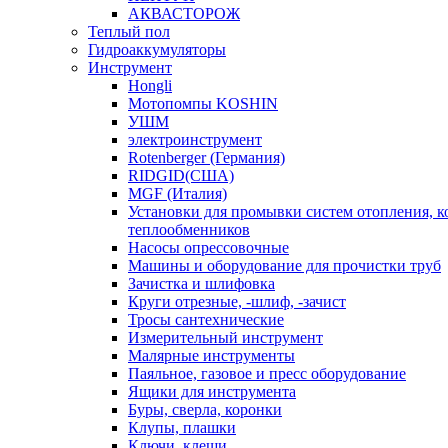
АКВАСТОРОЖ
Теплый пол
Гидроаккумуляторы
Инструмент
Hongli
Мотопомпы KOSHIN
УШМ
электроинструмент
Rotenberger (Германия)
RIDGID(США)
MGF (Италия)
Установки для промывки систем отопления, к
теплообменников
Насосы опрессовочные
Машины и оборудование для прочистки труб
Зачистка и шлифовка
Круги отрезные, -шлиф, -зачист
Тросы сантехнические
Измерительный инструмент
Малярные инструменты
Паяльное, газовое и пресс оборудование
Ящики для инструмента
Буры, сверла, коронки
Клупы, плашки
Ключи, клещи