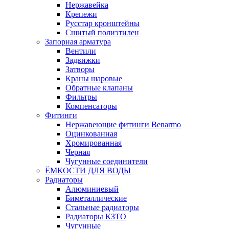
Нержавейка
Крепежи
Русстар кронштейны
Сшитый полиэтилен
Запорная арматура
Вентили
Задвижки
Затворы
Краны шаровые
Обратные клапаны
Фильтры
Компенсаторы
Фитинги
Нержавеющие фитинги Benarmo
Оцинкованная
Хромированная
Черная
Чугунные соединители
ЁМКОСТИ ДЛЯ ВОДЫ
Радиаторы
Алюминиевый
Биметаллические
Стальные радиаторы
Радиаторы КЗТО
Чугунные