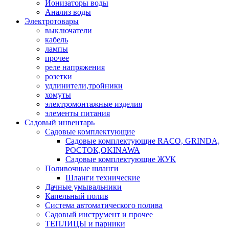
Ионизаторы воды
Анализ воды
Электротовары
выключатели
кабель
лампы
прочее
реле напряжения
розетки
удлинители,тройники
хомуты
электромонтажные изделия
элементы питания
Садовый инвентарь
Садовые комплектующие
Садовые комплектующие RACO, GRINDA,
РОСТОК,OKINAWA
Садовые комплектующие ЖУК
Поливочные шланги
Шланги технические
Дачные умывальники
Капельный полив
Система автоматического полива
Садовый инструмент и прочее
ТЕПЛИЦЫ и парники