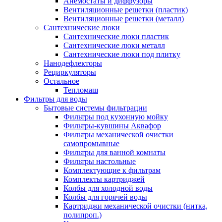
Анемостаты и диффузоры
Вентиляционные решетки (пластик)
Вентиляционные решетки (металл)
Сантехнические люки
Сантехнические люки пластик
Сантехнические люки металл
Сантехнические люки под плитку
Нанодефлекторы
Рециркуляторы
Остальное
Тепломаш
Фильтры для воды
Бытовые системы фильтрации
Фильтры под кухонную мойку
Фильтры-кувшины Аквафор
Фильтры механической очистки
самопромывные
Фильтры для ванной комнаты
Фильтры настольные
Комплектующие к фильтрам
Комплекты картриджей
Колбы для холодной воды
Колбы для горячей воды
Картриджи механической очистки (нитка,
полипроп.)