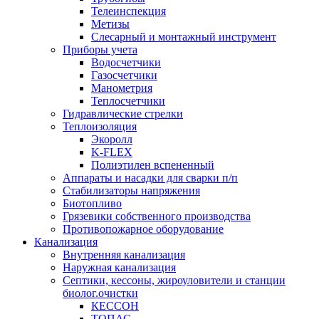
Телеинспекция
Метизы
Слесарный и монтажный инструмент
Приборы учета
Водосчетчики
Газосчетчики
Манометрия
Теплосчетчики
Гидравлические стрелки
Теплоизоляция
Экоролл
K-FLEX
Полиэтилен вспененный
Аппараты и насадки для сварки п/п
Стабилизаторы напряжения
Биотопливо
Грязевики собственного производства
Противопожарное оборудование
Канализация
Внутренняя канализация
Наружная канализация
Септики, кессоны, жироуловители и станции
биолог.очистки
КЕССОН
ТОПАС