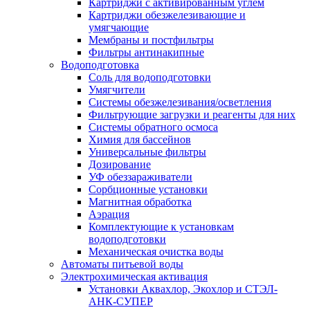
Картриджи с активированным углем
Картриджи обезжелезивающие и
умягчающие
Мембраны и постфильтры
Фильтры антинакипные
Водоподготовка
Соль для водоподготовки
Умягчители
Системы обезжелезивания/осветления
Фильтрующие загрузки и реагенты для них
Системы обратного осмоса
Химия для бассейнов
Универсальные фильтры
Дозирование
УФ обеззараживатели
Сорбционные установки
Магнитная обработка
Аэрация
Комплектующие к установкам
водоподготовки
Механическая очистка воды
Автоматы питьевой воды
Электрохимическая активация
Установки Аквахлор, Экохлор и СТЭЛ-
АНК-СУПЕР