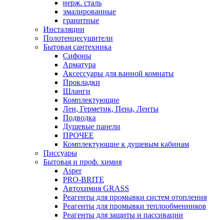
нерж. сталь
эмалированные
гранитные
Инсталяции
Полотенцесушители
Бытовая сантехника
Сифоны
Арматура
Аксессуары для ванной комнаты
Прокладки
Шланги
Комплектующие
Лен, Герметик, Пена, Ленты
Подводка
Душевые панели
ПРОЧЕЕ
Комплектующие к душевым кабинам
Писсуары
Бытовая и проф. химия
Asper
PRO-BRITE
Автохимия GRASS
Реагенты для промывки систем отопления
Реагенты для промывки теплообменников
Реагенты для защиты и пассивации