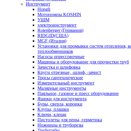
Инструмент
Hongli
Мотопомпы KOSHIN
УШМ
электроинструмент
Rotenberger (Германия)
RIDGID(США)
MGF (Италия)
Установки для промывки систем отопления, к
теплообменников
Насосы опрессовочные
Машины и оборудование для прочистки труб
Зачистка и шлифовка
Круги отрезные, -шлиф, -зачист
Тросы сантехнические
Измерительный инструмент
Малярные инструменты
Паяльное, газовое и пресс оборудование
Ящики для инструмента
Буры, сверла, коронки
Клупы, плашки
Ключи, клещи
Пистолеты для пены, герметика
Ножницы и труборезы
Трубогибы