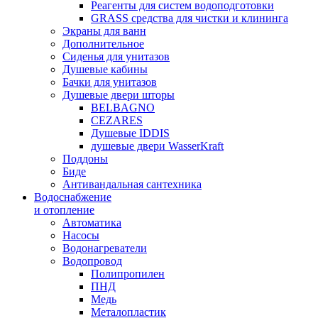
Реагенты для систем водоподготовки
GRASS средства для чистки и клининга
Экраны для ванн
Дополнительное
Сиденья для унитазов
Душевые кабины
Бачки для унитазов
Душевые двери шторы
BELBAGNO
CEZARES
Душевые IDDIS
душевые двери WasserKraft
Поддоны
Биде
Антивандальная сантехника
Водоснабжение
и отопление
Автоматика
Насосы
Водонагреватели
Водопровод
Полипропилен
ПНД
Медь
Металопластик