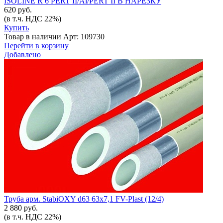
ISOLINE R 6 PERT II/Al/PERT II В НАРЕЗКУ
620 руб.
(в т.ч. НДС 22%)
Купить
Товар в наличии
Арт: 109730
Перейти в корзину
Добавлено
Труба арм. StabiOXY d63 63х7,1 FV-Plast (12/4)
2 880 руб.
(в т.ч. НДС 22%)