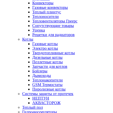
Конвекторы
Газовые конвекторы
Теплый плинтус
Теплоносители
Тепловентиляторы Греерс
Сопутствующие товары
Уценка
Решетки для радиаторов
Котлы
Газовые котлы
Электро котлы
Твердотопливные котлы
Дизельные котлы
Пеллетные котлы
Запчасти для котлов
Бойлеры
Дымоходы
Теплонакопители
GSM Термостаты
Пиролизные котлы
Системы защиты от протечек
НЕПТУН
АКВАСТОРОЖ
Теплый пол
Гидроаккумуляторы