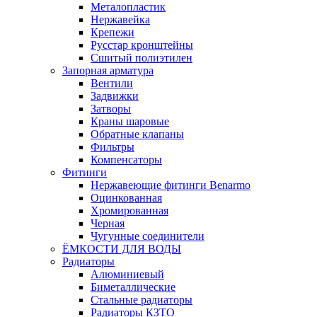
Металопластик
Нержавейка
Крепежи
Русстар кронштейны
Сшитый полиэтилен
Запорная арматура
Вентили
Задвижки
Затворы
Краны шаровые
Обратные клапаны
Фильтры
Компенсаторы
Фитинги
Нержавеющие фитинги Benarmo
Оцинкованная
Хромированная
Черная
Чугунные соединители
ЁМКОСТИ ДЛЯ ВОДЫ
Радиаторы
Алюминиевый
Биметаллические
Стальные радиаторы
Радиаторы КЗТО