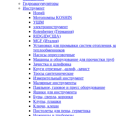
Гидроаккумуляторы
Инструмент
Hongli
Мотопомпы KOSHIN
УШМ
электроинструмент
Rotenberger (Германия)
RIDGID(США)
MGF (Италия)
Установки для промывки систем отопления, к
теплообменников
Насосы опрессовочные
Машины и оборудование для прочистки труб
Зачистка и шлифовка
Круги отрезные, -шлиф, -зачист
Тросы сантехнические
Измерительный инструмент
Малярные инструменты
Паяльное, газовое и пресс оборудование
Ящики для инструмента
Буры, сверла, коронки
Клупы, плашки
Ключи, клещи
Пистолеты для пены, герметика
Ножницы и труборезы