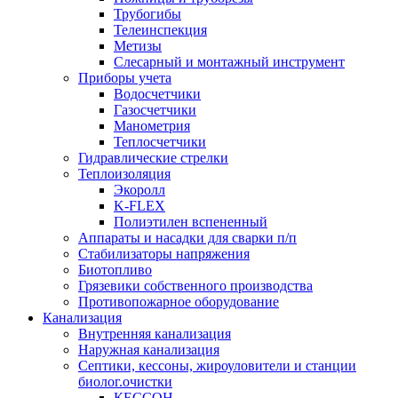
Трубогибы
Телеинспекция
Метизы
Слесарный и монтажный инструмент
Приборы учета
Водосчетчики
Газосчетчики
Манометрия
Теплосчетчики
Гидравлические стрелки
Теплоизоляция
Экоролл
K-FLEX
Полиэтилен вспененный
Аппараты и насадки для сварки п/п
Стабилизаторы напряжения
Биотопливо
Грязевики собственного производства
Противопожарное оборудование
Канализация
Внутренняя канализация
Наружная канализация
Септики, кессоны, жироуловители и станции
биолог.очистки
КЕССОН