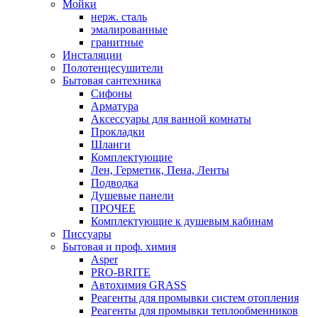
Мойки
нерж. сталь
эмалированные
гранитные
Инсталяции
Полотенцесушители
Бытовая сантехника
Сифоны
Арматура
Аксессуары для ванной комнаты
Прокладки
Шланги
Комплектующие
Лен, Герметик, Пена, Ленты
Подводка
Душевые панели
ПРОЧЕЕ
Комплектующие к душевым кабинам
Писсуары
Бытовая и проф. химия
Asper
PRO-BRITE
Автохимия GRASS
Реагенты для промывки систем отопления
Реагенты для промывки теплообменников