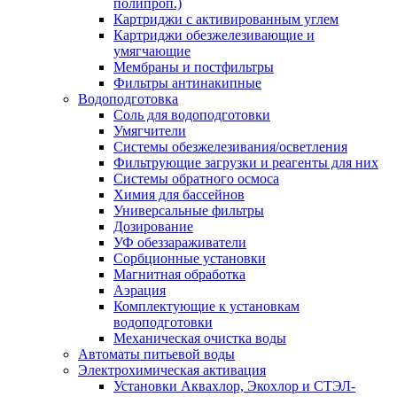
полипроп.)
Картриджи с активированным углем
Картриджи обезжелезивающие и
умягчающие
Мембраны и постфильтры
Фильтры антинакипные
Водоподготовка
Соль для водоподготовки
Умягчители
Системы обезжелезивания/осветления
Фильтрующие загрузки и реагенты для них
Системы обратного осмоса
Химия для бассейнов
Универсальные фильтры
Дозирование
УФ обеззараживатели
Сорбционные установки
Магнитная обработка
Аэрация
Комплектующие к установкам
водоподготовки
Механическая очистка воды
Автоматы питьевой воды
Электрохимическая активация
Установки Аквахлор, Экохлор и СТЭЛ-