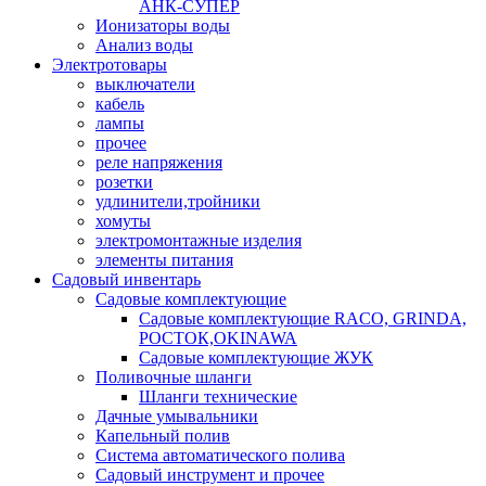
АНК-СУПЕР
Ионизаторы воды
Анализ воды
Электротовары
выключатели
кабель
лампы
прочее
реле напряжения
розетки
удлинители,тройники
хомуты
электромонтажные изделия
элементы питания
Садовый инвентарь
Садовые комплектующие
Садовые комплектующие RACO, GRINDA,
РОСТОК,OKINAWA
Садовые комплектующие ЖУК
Поливочные шланги
Шланги технические
Дачные умывальники
Капельный полив
Система автоматического полива
Садовый инструмент и прочее