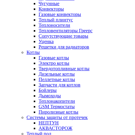
Чугунные
Конвекторы
Газовые конвекторы
Теплый плинтус
Теплоносители
Тепловентиляторы Греерс
Сопутствующие товары
Уценка
Решетки для радиаторов
Котлы
Газовые котлы
Электро котлы
Твердотопливные котлы
Дизельные котлы
Пеллетные котлы
Запчасти для котлов
Бойлеры
Дымоходы
Теплонакопители
GSM Термостаты
Пиролизные котлы
Системы защиты от протечек
НЕПТУН
АКВАСТОРОЖ
Теплый пол