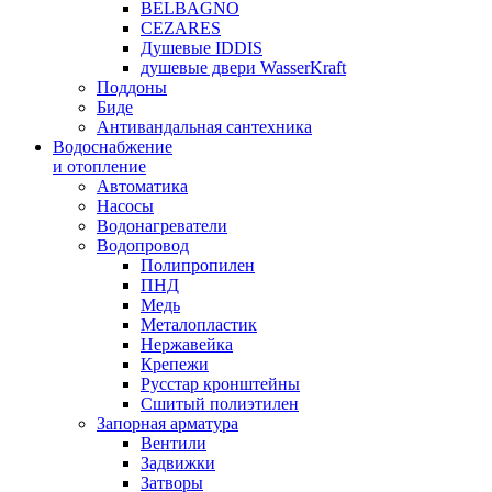
BELBAGNO
CEZARES
Душевые IDDIS
душевые двери WasserKraft
Поддоны
Биде
Антивандальная сантехника
Водоснабжение
и отопление
Автоматика
Насосы
Водонагреватели
Водопровод
Полипропилен
ПНД
Медь
Металопластик
Нержавейка
Крепежи
Русстар кронштейны
Сшитый полиэтилен
Запорная арматура
Вентили
Задвижки
Затворы