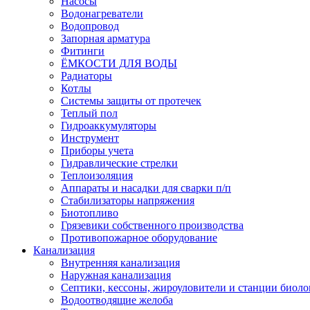
Насосы
Водонагреватели
Водопровод
Запорная арматура
Фитинги
ЁМКОСТИ ДЛЯ ВОДЫ
Радиаторы
Котлы
Системы защиты от протечек
Теплый пол
Гидроаккумуляторы
Инструмент
Приборы учета
Гидравлические стрелки
Теплоизоляция
Аппараты и насадки для сварки п/п
Стабилизаторы напряжения
Биотопливо
Грязевики собственного производства
Противопожарное оборудование
Канализация
Внутренняя канализация
Наружная канализация
Септики, кессоны, жироуловители и станции биоло
Водоотводящие желоба