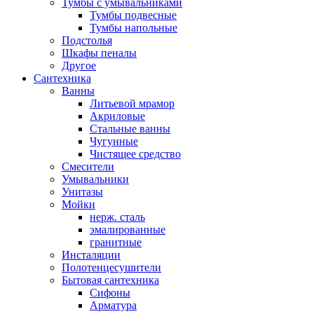
Тумбы с умывальниками
Тумбы подвесные
Тумбы напольные
Подстолья
Шкафы пеналы
Другое
Сантехника
Ванны
Литьевой мрамор
Акриловые
Стальные ванны
Чугунные
Чистящее средство
Смесители
Умывальники
Унитазы
Мойки
нерж. сталь
эмалированные
гранитные
Инсталяции
Полотенцесушители
Бытовая сантехника
Сифоны
Арматура