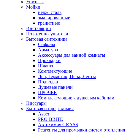
Унитазы
Мойки
нерж. сталь
эмалированные
гранитные
Инсталяции
Полотенцесушители
Бытовая сантехника
Сифоны
Арматура
Аксессуары для ванной комнаты
Прокладки
Шланги
Комплектующие
Лен, Герметик, Пена, Ленты
Подводка
Душевые панели
ПРОЧЕЕ
Комплектующие к душевым кабинам
Писсуары
Бытовая и проф. химия
Asper
PRO-BRITE
Автохимия GRASS
Реагенты для промывки систем отопления