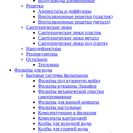
Воздуховоды алюминиевые
Решетки
Анемостаты и диффузоры
Вентиляционные решетки (пластик)
Вентиляционные решетки (металл)
Сантехнические люки
Сантехнические люки пластик
Сантехнические люки металл
Сантехнические люки под плитку
Нанодефлекторы
Рециркуляторы
Остальное
Тепломаш
Фильтры для воды
Бытовые системы фильтрации
Фильтры под кухонную мойку
Фильтры-кувшины Аквафор
Фильтры механической очистки
самопромывные
Фильтры для ванной комнаты
Фильтры настольные
Комплектующие к фильтрам
Комплекты картриджей
Колбы для холодной воды
Колбы для горячей воды